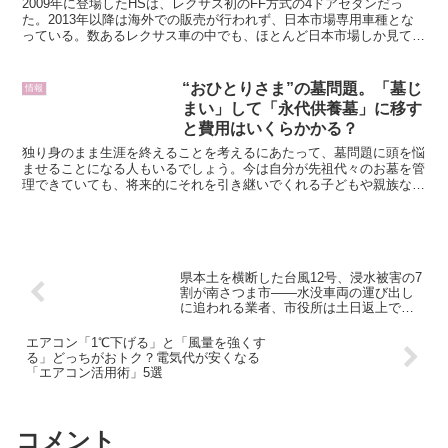
2009年に登場したHSは、レクサス初のFF方式の4ドアセダンだっ
た。2013年以降は海外での販売が行われず、日本市場専用車種とな
っている。数あるレクサス車の中でも、ほとんど日本市場しか見てこ
なかったHS。日本に特化したレクサスモデルの強み...
“おひとりさま”の墓問題。「墓じ
情報
まい」して「永代供養墓」に移す
と費用はいくらかかる？
独り身のまま生涯を終えることを考えるにあたって、墓問題に頭を悩
ませることになる人もいるでしょう。今は自分が先祖代々のお墓を管
理できていても、将来的にそれを引き継いでくれる子どもや親族など
がいない場合は、墓じまいすることを検討する必要があるか...
県本土を横断した台風12号、浸水被害の7
割が南さつま市――水没車両の運び出し
に追われる業者、市役所は土日返上で罹
災証明書受け付け
エアコン「1℃下げる」と「風量を強くす
る」どっちがおトク？電気代が安くなる
「エアコン活用術」5選
コメント