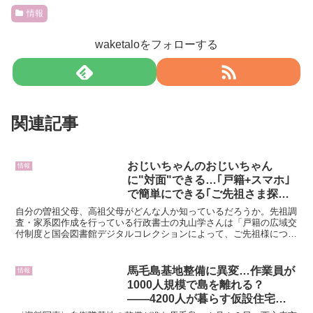
情報
waketaloをフォローする
関連記事
おじいちゃんのおじいちゃん
情報
に"対面"できる…｢戸籍+スマホ｣
で簡単にできる｢ご先祖さま探し｣
のススメ亡き父の論文や祖父の写
自分の曽祖父母、高祖父母がどんな人か知っているだろうか。先祖調
真作品が見つかることも
査・家系図作成を行っている行政書士の丸山学さんは「戸籍の広域交
付制度と国会図書館デジタルコレクションによって、ご先祖様につい
て簡単に調べられるようになった」という――。※本稿は、...
馬毛島基地整備に異変…作業員が
情報
1000人規模で島を離れる？
――4200人が暮らす仮設住宅、
電力は発電機頼り…波高く燃料届