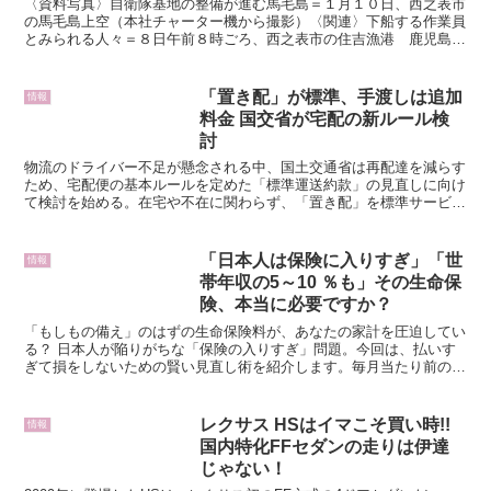
〈資料写真〉自衛隊基地の整備が進む馬毛島＝１月１０日、西之表市
かず
の馬毛島上空（本社チャーター機から撮影）〈関連〉下船する作業員
とみられる人々＝８日午前８時ごろ、西之表市の住吉漁港 鹿児島県
西之表市馬毛島で整備が進む自衛隊基地建設を巡り、冬場の...
「置き配」が標準、手渡しは追加
情報
料金 国交省が宅配の新ルール検
討
物流のドライバー不足が懸念される中、国土交通省は再配達を減らす
ため、宅配便の基本ルールを定めた「標準運送約款」の見直しに向け
て検討を始める。在宅や不在に関わらず、「置き配」を標準サービス
とし、手渡しには追加料金がかかるような仕組みを検討する...
「日本人は保険に入りすぎ」「世
情報
帯年収の5～10 ％も」その生命保
険、本当に必要ですか？
「もしもの備え」のはずの生命保険料が、あなたの家計を圧迫してい
る？ 日本人が陥りがちな「保険の入りすぎ」問題。今回は、払いす
ぎて損をしないための賢い見直し術を紹介します。毎月当たり前のよ
うに支払っている保険料が、あなたの家計をじわじわと蝕ん...
レクサス HSはイマこそ買い時!!
情報
国内特化FFセダンの走りは伊達
じゃない！