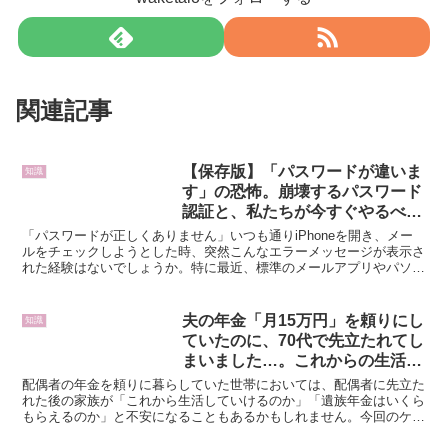
関連記事
【保存版】「パスワードが違いま
知識
す」の恐怖。崩壊するパスワード
認証と、私たちが今すぐやるべき
「パスキー」への完全移行ガイド
「パスワードが正しくありません」いつも通りiPhoneを開き、メー
｛ちょっと長いけど絶対知っとい
ルをチェックしようとした時、突然こんなエラーメッセージが表示さ
れた経験はないでしょうか。特に最近、標準のメールアプリやパソコ
たほうがいいと思うよ｝
ンのメールソフトで、Yahoo!メールなどが突然送...
夫の年金「月15万円」を頼りにし
知識
ていたのに、70代で先立たれてし
まいました…。これからの生活費
が不安なのですが、「遺族年金」
配偶者の年金を頼りに暮らしていた世帯においては、配偶者に先立た
はいくらもらえるのでしょうか？
れた後の家族が「これから生活していけるのか」「遺族年金はいくら
もらえるのか」と不安になることもあるかもしれません。今回のケー
スでも、夫の年金「月15万円」を頼りにしていた方が、今...