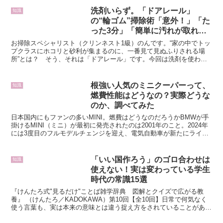
洗剤いらず。「ドアレール」
知識
の“輪ゴム”掃除術「意外！」「た
った3分」「簡単に汚れが取れ
る」
お掃除スペシャリスト（クリンネスト1級）のんです。“家の中でトッ
プクラスにホコリと砂利が集まるのに、一番見て見ぬふりされる場
所”とは？ そう、それは「ドアレール」です。今回は洗剤を使わず
に、さっと輪ゴムで掃除を行っていきます。輪ゴムで掃除っ...
根強い人気のミニクーパーって、
知識
燃費性能はどうなの？実際どうな
のか、調べてみた
日本国内にもファンの多いMINI。燃費はどうなのだろうかBMWが手
掛けるMINI（ミニ）が最初に発売されたのは2001年のこと。2024年
には3度目のフルモデルチェンジを迎え、電気自動車が新たにライン
ナップに追加。また、これまでグレード名の...
「いい国作ろう」のゴロ合わせは
知識
使えない！実は変わっている学生
時代の常識15選
『けんたろ式"見るだけ"ことば雑学辞典 図解とクイズで広がる教
養』 （けんたろ／KADOKAWA）第10回【全10回】日常で何気なく
使う言葉も、実は本来の意味とは違う捉え方をされていることがあり
ます。書籍『けんたろ式"見るだけ"ことば雑学辞...