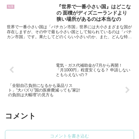
『世界で一番小さい国』はどこな
知識
の 面積がディズニーランドより
狭い場所があるのは本当なの
世界で一番小さい国は「バチカン市国」世界には大小さまざまな国が
存在しますが、その中で最も小さい国として知られているのは「バチ
カン市国」です。果たしてどのくらい小さいのか、また、どんな特徴
を持つ国なのかをご紹介しましょう。国の面積は東京ディズ...
電気・ガス代補助金が7月から再開！
「月1000円」程度安くなる？ 申請しない
ともらえないの？
「全額自己負担になるかも薬品リス
ト」“大バズり”国の医療費減っても“家計
の負担は大幅増”の見方も
コメント
コメントを書き込む