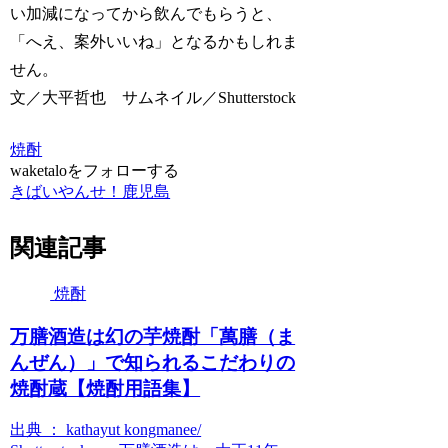
い加減になってから飲んでもらうと、
「へえ、案外いいね」となるかもしれま
せん。
文／大平哲也 サムネイル／Shutterstock
焼酎
waketaloをフォローする
きばいやんせ！鹿児島
関連記事
焼酎
万膳酒造は幻の芋焼酎「萬膳（ま
んぜん）」で知られるこだわりの
焼酎蔵【焼酎用語集】
出典 ： kathayut kongmanee/