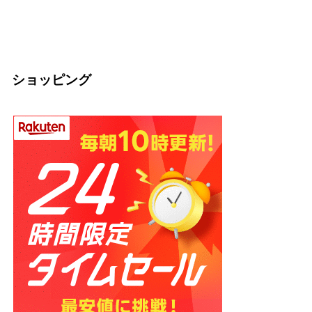
士が教える効果と
庁・宗教法人の仕
か
2026
正しい食べ方
組みを解説【神社
2026.03.04
2026.03.04
の話】
2026.02.13
ショッピング