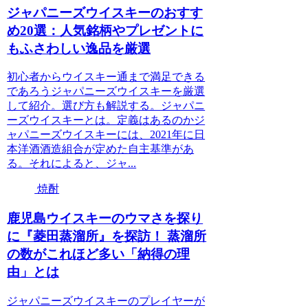
ジャパニーズウイスキーのおすす
め20選：人気銘柄やプレゼントに
もふさわしい逸品を厳選
初心者からウイスキー通まで満足できる
であろうジャパニーズウイスキーを厳選
して紹介。選び方も解説する。ジャパニ
ーズウイスキーとは。定義はあるのかジ
ャパニーズウイスキーには、2021年に日
本洋酒酒造組合が定めた自主基準があ
る。それによると、ジャ...
焼酎
鹿児島ウイスキーのウマさを探り
に『菱田蒸溜所』を探訪！ 蒸溜所
の数がこれほど多い「納得の理
由」とは
ジャパニーズウイスキーのプレイヤーが