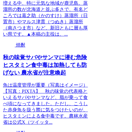
増える中、特に元気な地域が鹿児島。蒸
溜所の数が北海道と並ぶ多さで、有名ど
ころでは嘉之助（かのすけ）蒸溜所（日
置市）やマルス津貫（つぬき）蒸溜所
（南さつま市）など、新旧ともに層も厚
い県です。▲本稿の主役は、...
焼酎
秋の味覚サバやサンマに潜む危険
ヒスタミン食中毒は加熱しても防
げない 農水省が注意喚起
魚は温度管理が重要（写真はイメージ）
【写真：PIXTA】 秋の味覚の代表格と
いえるサバやサンマなど、脂が乗って食
べ頃になってきました。ただし、こうし
た赤身魚を扱う際に気をつけたいのが、
ヒスタミンによる食中毒です。農林水産
省は公式X（ツイッタ...