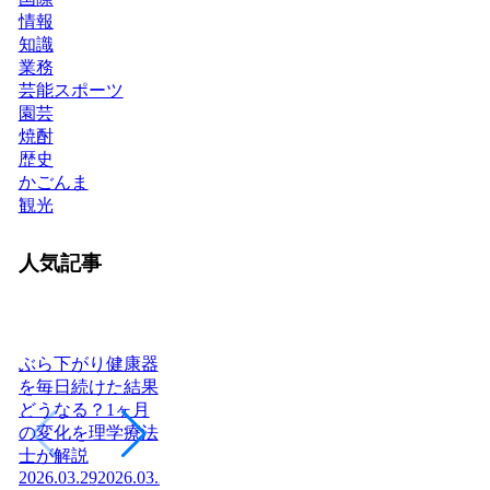
情報
知識
業務
芸能スポーツ
園芸
焼酎
歴史
かごんま
観光
人気記事
ぶら下がり健康器
を毎日続けた結果
どうなる？1ヶ月
ヨーグルトを毎日
日本に神社はいく
腎
の変化を理学療法
食べたら体はどう
つある？全国8万
「
士が解説
変わる？管理栄養
社の統計と神社本
状
2026.03.29
2026.03.29