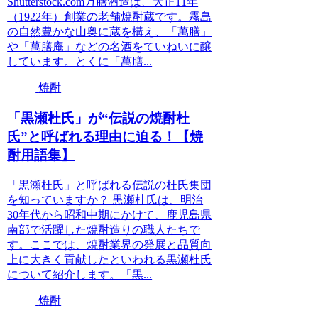
Shutterstock.com万膳酒造は、大正11年
（1922年）創業の老舗焼酎蔵です。霧島
の自然豊かな山奥に蔵を構え、「萬膳」
や「萬膳庵」などの名酒をていねいに醸
しています。とくに「萬膳...
焼酎
「黒瀬杜氏」が“伝説の焼酎杜
氏”と呼ばれる理由に迫る！【焼
酎用語集】
「黒瀬杜氏」と呼ばれる伝説の杜氏集団
を知っていますか？ 黒瀬杜氏は、明治
30年代から昭和中期にかけて、鹿児島県
南部で活躍した焼酎造りの職人たちで
す。ここでは、焼酎業界の発展と品質向
上に大きく貢献したといわれる黒瀬杜氏
について紹介します。「黒...
焼酎