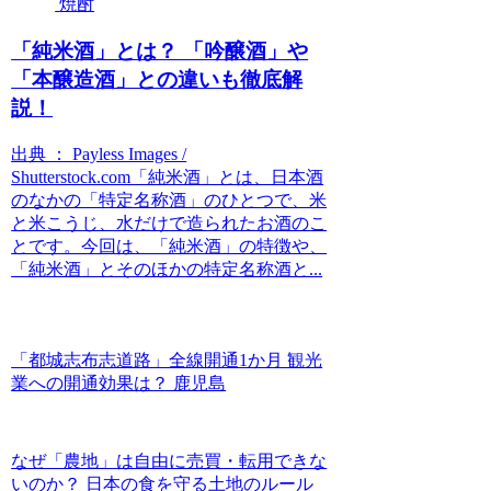
焼酎
「純米酒」とは？ 「吟醸酒」や
「本醸造酒」との違いも徹底解
説！
出典 ： Payless Images /
Shutterstock.com「純米酒」とは、日本酒
のなかの「特定名称酒」のひとつで、米
と米こうじ、水だけで造られたお酒のこ
とです。今回は、「純米酒」の特徴や、
「純米酒」とそのほかの特定名称酒と...
「都城志布志道路」全線開通1か月 観光
業への開通効果は？ 鹿児島
なぜ「農地」は自由に売買・転用できな
いのか？ 日本の食を守る土地のルール