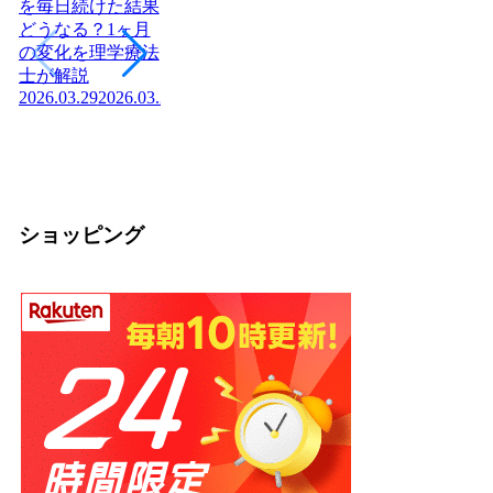
を毎日続けた結果
どうなる？1ヶ月
ヨーグルトを毎日
日本に神社はいく
腎
の変化を理学療法
食べたら体はどう
つある？全国8万
「
士が解説
変わる？管理栄養
社の統計と神社本
状
2026.03.29
2026.03.29
士が教える効果と
庁・宗教法人の仕
か
2026
正しい食べ方
組みを解説【神社
2026.03.04
2026.03.04
の話】
2026.02.13
ショッピング