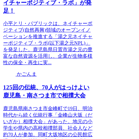
イチャーポジティブ・ラボ」が発
足！
小平とリ・パブリックは、ネイチャーポ
ジティブ(自然再興)領域のオープンイノ
ベーションを推進する「湯之元ネイチャ
ーポジティブ・ラボ(以下湯之元NPL)」
を発足した。鹿児島県日置市湯之元の豊
富な自然資源を活用し、企業が生物多様
性の保全・再生に実...
かごんま
125回の伝統、70人がはっけよい
鹿児島・南さつま市で相撲大会
鹿児島県南さつま市金峰町で19日、明治
時代から続く伝統行事「金峰山大坂（だ
いざか）相撲大会」があった。地元の小
学生や県内の高校相撲部員、社会人など
約70人が参加。同町大坂地区の公民館広