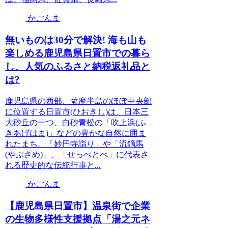
かごんま
無いものは30分で解決! 海も山も
楽しめる鹿児島県日置市での暮ら
し、人気のふるさと納税返礼品と
は?
鹿児島県の西部、薩摩半島のほぼ中央部
に位置する日置市(ひおきし)は、日本三
大砂丘の一つ、白砂青松の「吹上浜(ふ
きあげはま)」などの豊かな自然に囲ま
れたまち。「妙円寺詣り」や「流鏑馬
(やぶさめ)」、「せっぺとべ」に代表さ
れる歴史的な伝統行事と...
かごんま
【鹿児島県日置市】温泉街で企業
の生物多様性支援拠点「湯之元ネ