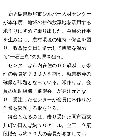
鹿児島県鹿屋市シルバー人材センター
が本年度、地域の耕作放棄地を活用する
米作りに初めて乗り出した。会員の仕事
を生み出し、農村環境の維持・保全を図
り、収益は会員に還元して親睦を深め
る“一石三鳥”の効果を狙う。
センターは市内在住の６０歳以上が条
件の会員約７３０人を抱え、就業機会の
確保が課題となっている。米作りは、会
員の互助組織「飛躍会」が発注元とな
り、受注したセンターが会員に米作りの
作業を依頼する形をとる。
舞台となるのは、借り受けた同市西祓
川町の田んぼ約５０アール。企画・立案
段階から約３０人の会員が参加してお