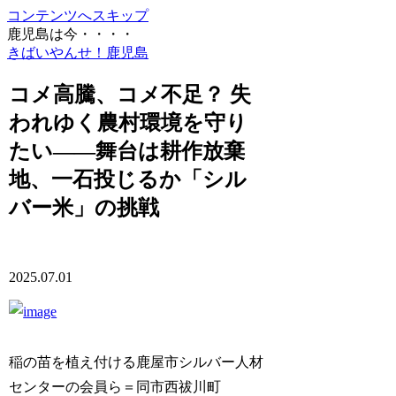
コンテンツへスキップ
鹿児島は今・・・・
きばいやんせ！鹿児島
コメ高騰、コメ不足？ 失
われゆく農村環境を守り
たい――舞台は耕作放棄
地、一石投じるか「シル
バー米」の挑戦
2025.07.01
稲の苗を植え付ける鹿屋市シルバー人材
センターの会員ら＝同市西祓川町