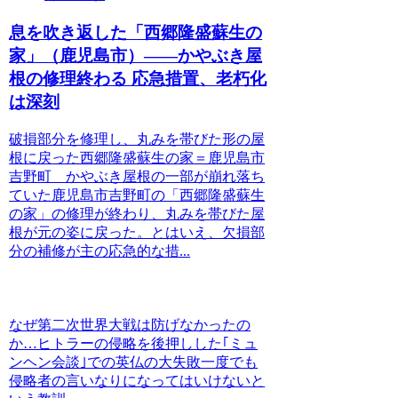
息を吹き返した「西郷隆盛蘇生の
家」（鹿児島市）――かやぶき屋
根の修理終わる 応急措置、老朽化
は深刻
破損部分を修理し、丸みを帯びた形の屋
根に戻った西郷隆盛蘇生の家＝鹿児島市
吉野町 かやぶき屋根の一部が崩れ落ち
ていた鹿児島市吉野町の「西郷隆盛蘇生
の家」の修理が終わり、丸みを帯びた屋
根が元の姿に戻った。とはいえ、欠損部
分の補修が主の応急的な措...
なぜ第二次世界大戦は防げなかったの
か…ヒトラーの侵略を後押しした｢ミュ
ンヘン会談｣での英仏の大失敗一度でも
侵略者の言いなりになってはいけないと