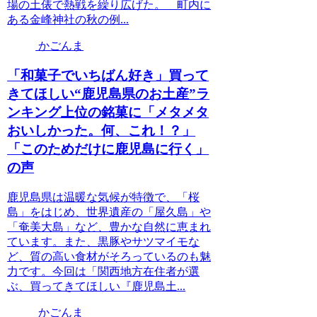
場の土俵で熱戦を繰り広げた。 町内に
ある金峰神社の秋の例...
かごんま
「和菓子でいちばん好き」買って
きてほしい“鹿児島県のお土産”ラ
ンキング上位の銘菓に「メタメタ
おいしかった。何、これ！？」
「このためだけに鹿児島に行く」
の声
鹿児島県は温暖な気候が特徴で、「桜
島」をはじめ、世界遺産の「屋久島」や
「奄美大島」など、豊かな自然に恵まれ
ています。また、黒豚やサツマイモな
ど、質の高い食材がそろっているのも魅
力です。今回は「関西地方在住者が選
ぶ、買ってきてほしい『鹿児島土...
かごんま