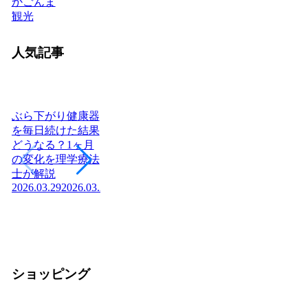
かごんま
観光
人気記事
ぶら下がり健康器
を毎日続けた結果
どうなる？1ヶ月
ヨーグルトを毎日
日本に神社はいく
腎
の変化を理学療法
食べたら体はどう
つある？全国8万
「
士が解説
変わる？管理栄養
社の統計と神社本
状
2026.03.29
2026.03.29
士が教える効果と
庁・宗教法人の仕
か
2026
正しい食べ方
組みを解説【神社
2026.03.04
2026.03.04
の話】
2026.02.13
ショッピング