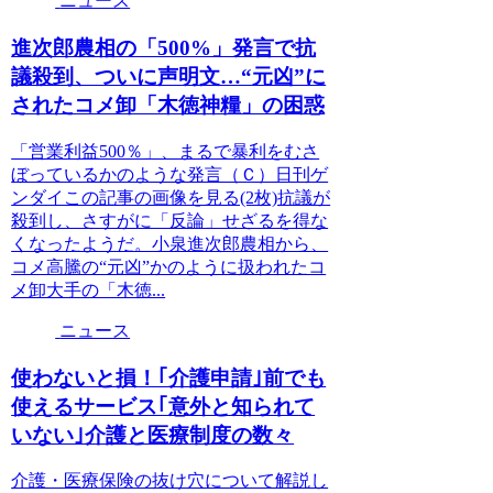
ニュース
進次郎農相の「500%」発言で抗
議殺到、ついに声明文…“元凶”に
されたコメ卸「木徳神糧」の困惑
「営業利益500％」、まるで暴利をむさ
ぼっているかのような発言（Ｃ）日刊ゲ
ンダイこの記事の画像を見る(2枚)抗議が
殺到し、さすがに「反論」せざるを得な
くなったようだ。小泉進次郎農相から、
コメ高騰の“元凶”かのように扱われたコ
メ卸大手の「木徳...
ニュース
使わないと損！｢介護申請｣前でも
使えるサービス｢意外と知られて
いない｣介護と医療制度の数々
介護・医療保険の抜け穴について解説し