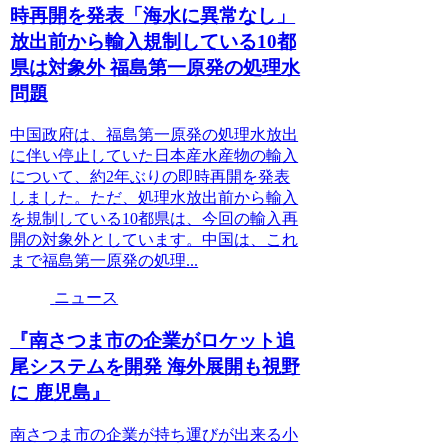
時再開を発表「海水に異常なし」
放出前から輸入規制している10都
県は対象外 福島第一原発の処理水
問題
中国政府は、福島第一原発の処理水放出
に伴い停止していた日本産水産物の輸入
について、約2年ぶりの即時再開を発表
しました。ただ、処理水放出前から輸入
を規制している10都県は、今回の輸入再
開の対象外としています。中国は、これ
まで福島第一原発の処理...
ニュース
『南さつま市の企業がロケット追
尾システムを開発 海外展開も視野
に 鹿児島』
南さつま市の企業が持ち運びが出来る小