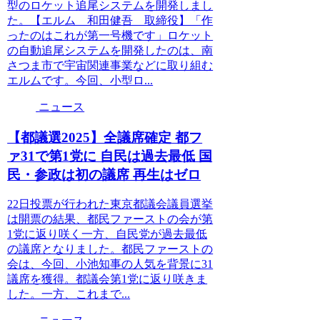
型のロケット追尾システムを開発しまし
た。【エルム 和田健吾 取締役】「作
ったのはこれが第一号機です」ロケット
の自動追尾システムを開発したのは、南
さつま市で宇宙関連事業などに取り組む
エルムです。今回、小型ロ...
ニュース
【都議選2025】全議席確定 都フ
ァ31で第1党に 自民は過去最低 国
民・参政は初の議席 再生はゼロ
22日投票が行われた東京都議会議員選挙
は開票の結果、都民ファーストの会が第
1党に返り咲く一方、自民党が過去最低
の議席となりました。都民ファーストの
会は、今回、小池知事の人気を背景に31
議席を獲得。都議会第1党に返り咲きま
した。一方、これまで...