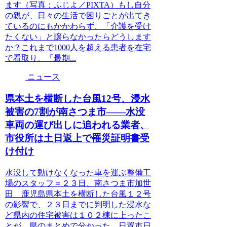
ます（写真：ふじよ／PIXTA）もし自分
の親が、日々の生活で困りごとが出てき
ているのにもかかわらず、「介護を受け
たくない」と譲らなかったらどうします
か？これまで1000人を超える患者を在宅
で看取り、「最期...
ニュース
県本土を横断した台風12号、浸水
被害の7割が南さつま市――水没
車両の運び出しに追われる業者、
市役所は土日返上で罹災証明書受
け付け
水没して動けなくなった車を運ぶ整備工
場のスタッフ＝２３日、南さつま市加世
田 鹿児島県本土を横断した台風１２号
の影響で、２３日までに判明した浸水な
ど県内の住宅被害は１０２棟に上ったこ
とが、県のまとめで分かった。日置市日