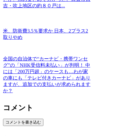
吉・吹上地区の約８０戸は...
米、防衛費3.5％要求か 日本、2プラス2
取りやめ
全国の自治体で“カーナビ・携帯ワンセ
グ”の「NHK受信料未払い」が判明！ 中
には「200万円超」のケースも…わが家
の車にも「テレビ付きカーナビ」があり
ますが、追加での支払いが求められます
か？
コメント
コメントを書き込む