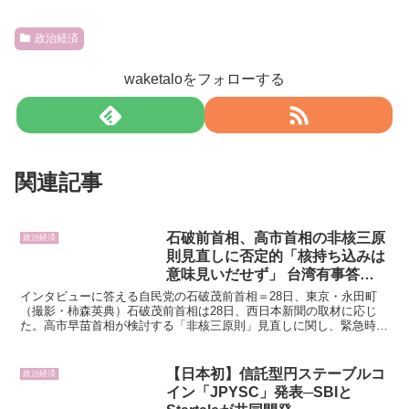
政治経済
waketaloをフォローする
関連記事
石破前首相、高市首相の非核三原
政治経済
則見直しに否定的「核持ち込みは
意味見いだせず」 台湾有事答弁
にも苦言
インタビューに答える自民党の石破茂前首相＝28日、東京・永田町
（撮影・柿森英典）石破茂前首相は28日、西日本新聞の取材に応じ
た。高市早苗首相が検討する「非核三原則」見直しに関し、緊急時の
米軍による核持ち込みは「核抑止力のために絶対必要か。あ...
【日本初】信託型円ステーブルコ
政治経済
イン「JPYSC」発表─SBIと