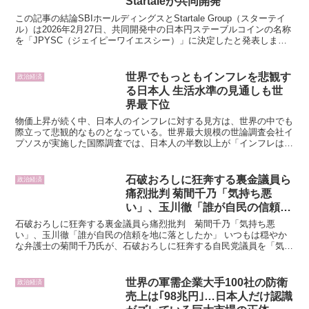
Startaleが共同開発
この記事の結論SBIホールディングスとStartale Group（スターテイ
ル）は2026年2月27日、共同開発中の日本円ステーブルコインの名称
を「JPYSC（ジェイピーワイエスシー）」に決定したと発表しまし
た。 発行体は新生信託銀行、主...
世界でもっともインフレを悲観す
政治経済
る日本人 生活水準の見通しも世
界最下位
物価上昇が続く中、日本人のインフレに対する見方は、世界の中でも
際立って悲観的なものとなっている。世界最大規模の世論調査会社イ
プソスが実施した国際調査では、日本人の半数以上が「インフレは通
常の状態には戻らない」と考えていることがわかった。【調...
石破おろしに狂奔する裏金議員ら
政治経済
痛烈批判 菊間千乃「気持ち悪
い」、玉川徹「誰が自民の信頼を
地に落としたか」
石破おろしに狂奔する裏金議員ら痛烈批判 菊間千乃「気持ち悪
い」、玉川徹「誰が自民の信頼を地に落としたか」 いつもは穏やか
な弁護士の菊間千乃氏が、石破おろしに狂奔する自民党議員を「気持
ち悪い」と、珍しく語気を強めて2度も繰り返した。 「羽鳥慎...
世界の軍需企業大手100社の防衛
政治経済
売上は｢98兆円｣…日本人だけ認識