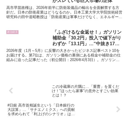
がズレている巨大市場の正体
高市早苗政権は、2026年前半に防衛装備品の輸出を全面解禁する方
針だ。日本の防衛産業はどうなるのか。日本工業大学大学院技術経営
研究科の田中道昭教授は「防衛産業は軍事だけでなく、エネルギー、
海運、通信、宇宙、半導体といった国家機能と生活基盤を...
「ふざけるな金返せ！」ガソリン
政治経済
補助金「30.2円」投入で値下がり
わずか「13.1円」…“中抜き17
円”のカラクリ【2026 集英社オン
2026年度（1月～5月）に反響の大きかったビジネス記事ベスト10を
ライン上半期 ビジネス記事 7位】
お届けする。第7位は、ガソリン価格の裏側にある税金や補助金の仕
組みに迫った記事だった（初公開日：2026年4月3日）。ガソリン価
格は本当に「170円」なのか――。その裏で、...
この冷蔵庫の片隅に…「重曹」を置くだ
け！"ほったら家事"の意外とすごい効果
とは！？
#日銀 高市首相誕生という「日本銀行の
大誤算」…「サナエノミクス」への貢献
を求められて「利上げのシナリオ」は完
全に吹き飛んだ