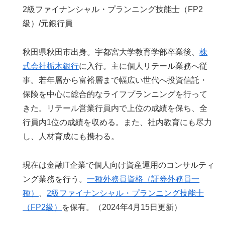
2級ファイナンシャル・プランニング技能士（FP2
級）/元銀行員
秋田県秋田市出身。宇都宮大学教育学部卒業後、
株
式会社栃木銀行
に入行。主に個人リテール業務へ従
事。若年層から富裕層まで幅広い世代へ投資信託・
保険を中心に総合的なライフプランニングを行って
きた。リテール営業行員内で上位の成績を保ち、全
行員内1位の成績を収める。また、社内教育にも尽力
し、人材育成にも携わる。
現在は金融IT企業で個人向け資産運用のコンサルティ
ング業務を行う。
一種外務員資格（証券外務員一
種）
、
2級ファイナンシャル・プランニング技能士
（FP2級）
を保有。（2024年4月15日更新）