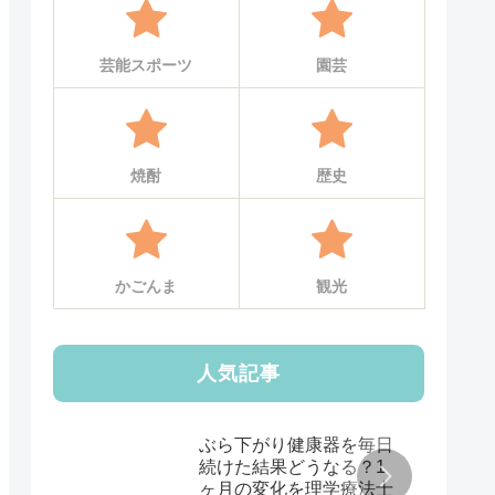
芸能スポーツ
園芸
焼酎
歴史
かごんま
観光
人気記事
ぶら下がり健康器を毎日
続けた結果どうなる？1
ヶ月の変化を理学療法士