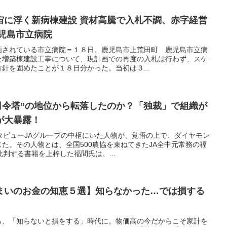
宙に浮く新病棟建設 資材高騰で入札不調、赤字経営
児島市立病院
画されている市立病院＝１８日、鹿児島市上荒田町 鹿児島市立病
た増築棟建設工事について、現計画での再度の入札は行わず、スケ
針を固めたことが１８日分かった。当初は３...
司令塔”の地位から転落したのか？「独裁」で組織が
が大暴露！
タビューJAグループの中枢にいた人物が、覚悟の上で、ダイヤモン
た。その人物とは、全国500農協を束ねてきたJA全中元常務の福
判する書籍を上梓した福間氏は、...
まいのお金の知恵５選】知らなかった…では損する
ら、「知らないと損をする」時代に。物価高の今だからこそ家計を