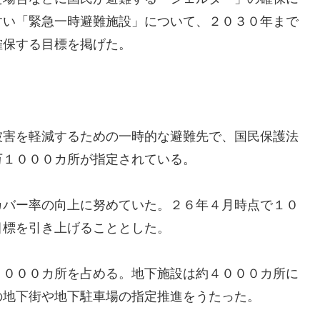
すい「緊急一時避難施設」について、２０３０年まで
確保する目標を掲げた。
被害を軽減するための一時的な避難先で、国民保護法
万１０００カ所が指定されている。
カバー率の向上に努めていた。２６年４月時点で１０
目標を引き上げることとした。
４０００カ所を占める。地下施設は約４０００カ所に
の地下街や地下駐車場の指定推進をうたった。