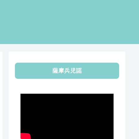
薩摩兵児謡