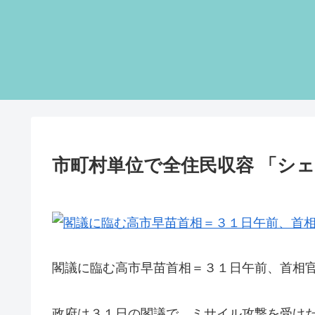
市町村単位で全住民収容 「シ
閣議に臨む高市早苗首相＝３１日午前、首相
政府は３１日の閣議で、ミサイル攻撃を受け