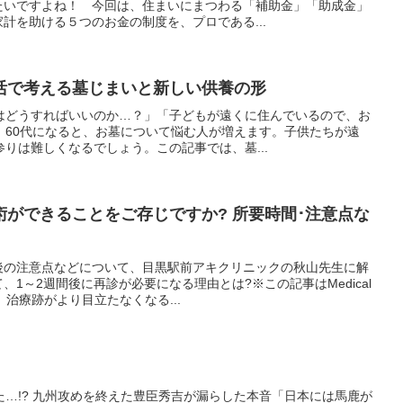
たいですよね！ 今回は、住まいにまつわる「補助金」「助成金」
計を助ける５つのお金の制度を、プロである...
活で考える墓じまいと新しい供養の形
はどうすればいいのか…？」「子どもが遠くに住んでいるので、お
」60代になると、お墓について悩む人が増えます。子供たちが遠
りは難しくなるでしょう。この記事では、墓...
ができることをご存じですか? 所要時間･注意点な
後の注意点などについて、目黒駅前アキクリニックの秋山先生に解
1～2週間後に再診が必要になる理由とは?※この記事はMedical
治療跡がより目立たなくなる...
…!? 九州攻めを終えた豊臣秀吉が漏らした本音「日本には馬鹿が