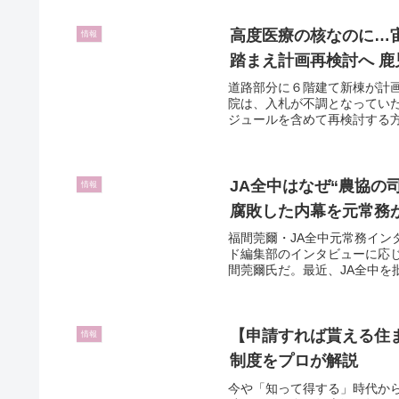
高度医療の核なのに…
情報
踏まえ計画再検討へ 鹿
道路部分に６階建て新棟が計
院は、入札が不調となってい
ジュールを含めて再検討する方
JA全中はなぜ“農協の
情報
腐敗した内幕を元常務
福間莞爾・JA全中元常務イン
ド編集部のインタビューに応じ
間莞爾氏だ。最近、JA全中を批
【申請すれば貰える住
情報
制度をプロが解説
今や「知って得する」時代か