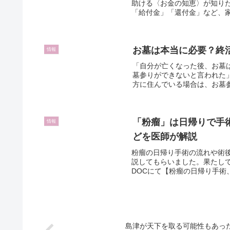
助ける〈お金の知恵〉が知り
「給付金」「還付金」など、家
お墓は本当に必要？終
情報
「自分が亡くなった後、お墓
墓参りができないと言われた
方に住んでいる場合は、お墓参
「粉瘤」は日帰りで手術
情報
どを医師が解説
粉瘤の日帰り手術の流れや術
説してもらいました。果たして、
DOCにて【粉瘤の日帰り手術、
島津が天下を取る可能性もあった