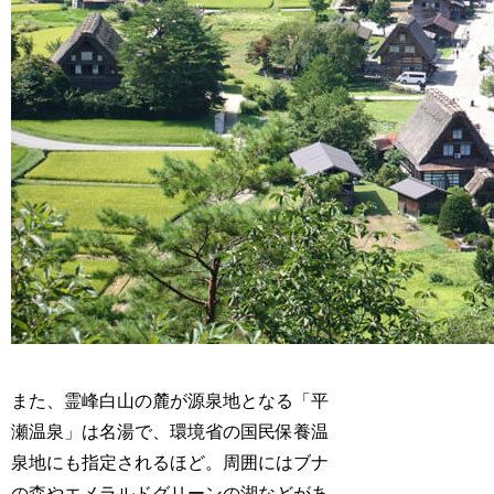
また、霊峰白山の麓が源泉地となる「平
瀬温泉」は名湯で、環境省の国民保養温
泉地にも指定されるほど。周囲にはブナ
の森やエメラルドグリーンの湖などがあ