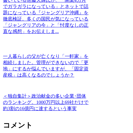
書いている佐藤大輝氏が、「開業4カ月
でガラガラになっている」とネットで話
題になっている『ジャングリア沖縄』を
徹底検証。多くの国民が気になっている
「ジャングリアの今」と「忖度なしの正
直な感想」をお伝えしま...
一人暮らしの父が亡くなり「一軒家」を
相続しました。管理ができないので「更
地」にするか悩んでいますが、「固定資
産税」は高くなるのでしょうか？
＜独自集計＞政治献金の多い企業･団体
のランキング。1000万円以上69社だけで
約3割の16億円に達するという事実
コメント