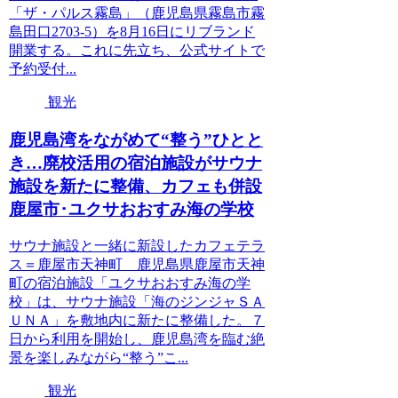
「ザ・パルス霧島」（鹿児島県霧島市霧
島田口2703-5）を8月16日にリブランド
開業する。これに先立ち、公式サイトで
予約受付...
観光
鹿児島湾をながめて“整う”ひとと
き…廃校活用の宿泊施設がサウナ
施設を新たに整備、カフェも併設
鹿屋市･ユクサおおすみ海の学校
サウナ施設と一緒に新設したカフェテラ
ス＝鹿屋市天神町 鹿児島県鹿屋市天神
町の宿泊施設「ユクサおおすみ海の学
校」は、サウナ施設「海のジンジャＳＡ
ＵＮＡ」を敷地内に新たに整備した。７
日から利用を開始し、鹿児島湾を臨む絶
景を楽しみながら“整う”こ...
観光