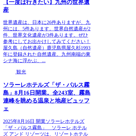
【一度は行きたい】九州の世界遺
産
世界遺産は、日本に26件ありますが、九
州には、5件あります。世界自然遺産が2
件、世界文化遺産が3件あります。ぜひ
参考にしてお出かけしてみてください！
屋久島（自然遺産）鹿児島県屋久杉1993
年に登録された自然遺産。九州南端の東
シナ海に浮かぶ、...
観光
ソラーレホテルズ「ザ・パルス霧
島」8月16日開業。全243室、霧島
連峰を眺める温泉と地産ビュッフ
ェ
2025年8月16日 開業ソラーレホテルズ
「ザ・パルス霧島」 ソラーレ ホテル
ズ アンド リゾーツは、リゾートホテル