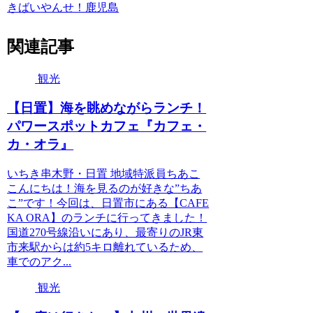
きばいやんせ！鹿児島
関連記事
観光
【日置】海を眺めながらランチ！
パワースポットカフェ『カフェ・
カ・オラ』
いちき串木野・日置 地域特派員ちあこ
こんにちは！海を見るのが好きな”ちあ
こ”です！今回は、日置市にある【CAFE
KA ORA】のランチに行ってきました！
国道270号線沿いにあり、最寄りのJR東
市来駅からは約5キロ離れているため、
車でのアク...
観光