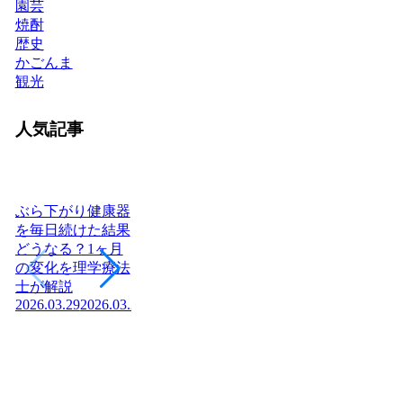
園芸
焼酎
歴史
かごんま
観光
人気記事
ぶら下がり健康器
を毎日続けた結果
どうなる？1ヶ月
ヨーグルトを毎日
日本に神社はいく
腎
の変化を理学療法
食べたら体はどう
つある？全国8万
「
士が解説
変わる？管理栄養
社の統計と神社本
状
2026.03.29
2026.03.29
士が教える効果と
庁・宗教法人の仕
か
2026
正しい食べ方
組みを解説【神社
2026.03.04
2026.03.04
の話】
2026.02.13