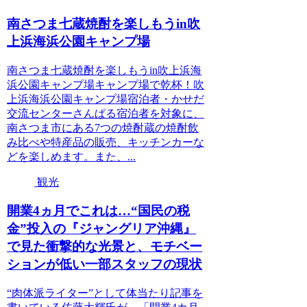
南さつま七蔵焼酎を楽しもうin吹
上浜海浜公園キャンプ場
南さつま七蔵焼酎を楽しもうin吹上浜海
浜公園キャンプ場キャンプ場で乾杯！吹
上浜海浜公園キャンプ場宿泊者・かせだ
交流センターさんぱる宿泊者を対象に、
南さつま市にある7つの焼酎蔵の焼酎飲
み比べや特産品の販売、キッチンカーな
どを楽しめます。また、...
観光
開業4ヵ月でこれは…“国民の税
金”投入の『ジャングリア沖縄』
で見た衝撃的な光景と、モチベー
ションが低い一部スタッフの現状
“肉体派ライター”として体当たり記事を