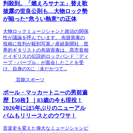
判殺到。「燃えろサナエ」替え歌
披露の世良公則も…大物ロック勢
が陥った“危うい熱意”の正体
大物ロックミュージシャンと政治の関係
性が議論を呼んでいます。 布袋寅泰の
投稿に批判が殺到写真／産経新聞社 世
界的ギタリストの布袋寅泰は、髙市首相
とイギリスの伝説的ロックバンド「ディ
ープ・パープル」が面会したことを受
け、自身のXに〈未だかつて...
芸能スポーツ
ポール・マッカートニーの男前遍
歴【50枚】｜83歳の今も現役！
2026年には5年ぶりのニューアル
バムもリリースとのウワサ！
音楽史を変えた偉大なミュージシャンビ