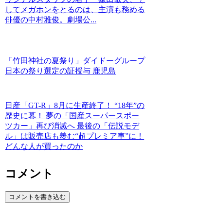
してメガホンをとるのは、主演も務める
俳優の中村雅俊。劇場公...
「竹田神社の夏祭り」ダイドーグループ
日本の祭り選定の証授与 鹿児島
日産「GT-R」8月に生産終了！ “18年”の
歴史に幕！ 夢の「国産スーパースポー
ツカー」再び消滅へ 最後の「伝説モデ
ル」は販売店も羨む“超プレミア車”に！
どんな人が買ったのか
コメント
コメントを書き込む