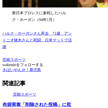
新日本プロレスに参戦したハル
ク・ホーガン（94年1月）
ハルク・ホーガンさん死去 71歳 アン
トニオ猪木さんと死闘、日米マットで活
躍
芸能スポーツ
waketaloをフォローする
きばいやんせ！鹿児島
関連記事
芸能スポーツ
布袋寅泰「削除された投稿」に批