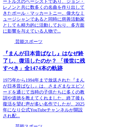
ートルズのベーシストであり、ジョン・
レノンと共に数多くの名曲を作り出して
きたポール・マッカートニー。偉大なミ
ュージシャンであると同時に慈善活動家
としても精力的に活動しており、多方面
に影響を与えている人物で...
芸能スポーツ
『まんが日本昔ばなし』はなぜ終
了し、復活したのか？ 「後世に残
すべき」全1474本の軌跡
1975年から1994年まで放送された『まん
が日本昔ばなし』は、さまざまなエピソ
ードを通じて当時の子供たちに多くの教
訓や道徳を教えてくれました。終了後も
復活を望む声が多い名作でしたが、2025
年になり公式YouTubeチャンネルが開設
され配...
芸能スポーツ