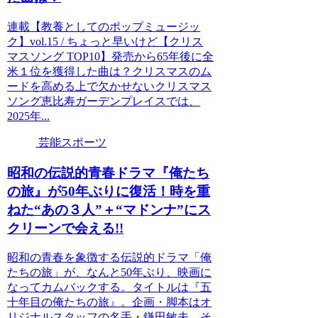
連載【教養としてのポップミュージッ
ク】vol.15 / ちょっと早いけど【クリス
マスソング TOP10】発売から65年後に全
米１位を獲得した曲は？クリスマスのム
ードを高める上で欠かせないクリスマス
ソング恵比寿ガーデンプレイスでは、
2025年...
芸能スポーツ
昭和の伝説的青春ドラマ『俺たち
の旅』が50年ぶりに復活！時を重
ねた“あの３人”＋“マドンナ”にス
クリーンで会える!!
昭和の青春を象徴する伝説的ドラマ「俺
たちの旅」が、なんと50年ぶり、映画に
なってカムバックする。タイトルは『五
十年目の俺たちの旅』。企画・脚本はオ
リジナルスタッフの名手・鎌田敏夫、そ