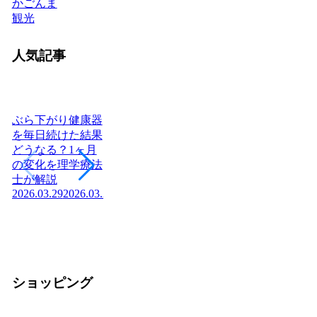
かごんま
観光
人気記事
ぶら下がり健康器
を毎日続けた結果
どうなる？1ヶ月
ヨーグルトを毎日
腎不全の末期症状
日
の変化を理学療法
食べたら体はどう
「尿毒症の初期症
つあ
士が解説
変わる？管理栄養
状」はご存知です
社
2026.03.29
2026.03.29
士が教える効果と
か？医師が解説！
庁
2026.04.03
正しい食べ方
組
2026.03.04
2026.03.04
の
2026
ショッピング