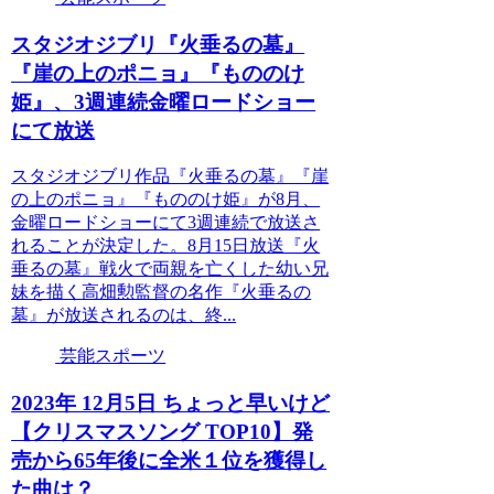
スタジオジブリ『火垂るの墓』
『崖の上のポニョ』『もののけ
姫』、3週連続金曜ロードショー
にて放送
スタジオジブリ作品『火垂るの墓』『崖
の上のポニョ』『もののけ姫』が8月、
金曜ロードショーにて3週連続で放送さ
れることが決定した。8月15日放送『火
垂るの墓』戦火で両親を亡くした幼い兄
妹を描く高畑勲監督の名作『火垂るの
墓』が放送されるのは、終...
芸能スポーツ
2023年 12月5日 ちょっと早いけど
【クリスマスソング TOP10】発
売から65年後に全米１位を獲得し
た曲は？