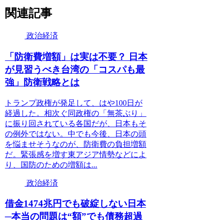
関連記事
政治経済
「防衛費増額」は実は不要？ 日本
が見習うべき台湾の「コスパも最
強」防衛戦略とは
トランプ政権が発足して、はや100日が
経過した。相次ぐ同政権の「無茶ぶり」
に振り回されている各国だが、日本もそ
の例外ではない。中でも今後、日本の頭
を悩ませそうなのが、防衛費の負担増額
だ。緊張感を増す東アジア情勢などによ
り、国防のための増額は...
政治経済
借金1474兆円でも破綻しない日本
─本当の問題は“額”でも債務超過