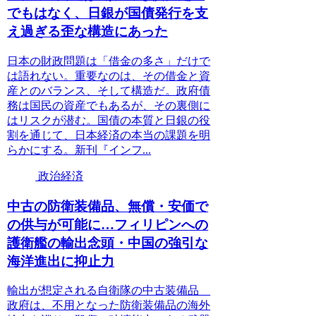
でもはなく、日銀が国債発行を支
え過ぎる歪な構造にあった
日本の財政問題は「借金の多さ」だけで
は語れない。重要なのは、その借金と資
産とのバランス、そして構造だ。政府債
務は国民の資産でもあるが、その裏側に
はリスクが潜む。国債の本質と日銀の役
割を通じて、日本経済の本当の課題を明
らかにする。新刊『インフ...
政治経済
中古の防衛装備品、無償・安価で
の供与が可能に…フィリピンへの
護衛艦の輸出念頭・中国の強引な
海洋進出に抑止力
輸出が想定される自衛隊の中古装備品
政府は、不用となった防衛装備品の海外