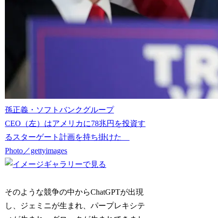
孫正義・ソフトバンクグループ
CEO（左）はアメリカに78兆円を投資す
るスターゲート計画を持ち掛けた
Photo／gettyimages
そのような競争の中からChatGPTが出現
し、ジェミニが生まれ、パープレキシテ