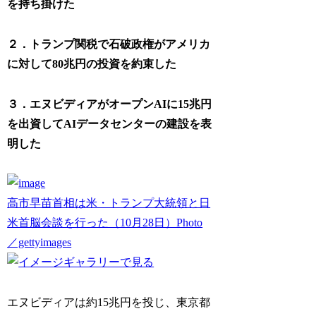
を持ち掛けた
２．トランプ関税で石破政権がアメリカ
に対して
80
兆円の投資を約束した
３．エヌビディアがオープン
AI
に
15
兆円
を出資して
AI
データセンターの建設を表
明した
高市早苗首相は米・トランプ大統領と日
米首脳会談を行った（10月28日）Photo
／gettyimages
エヌビディアは約15兆円を投じ、東京都