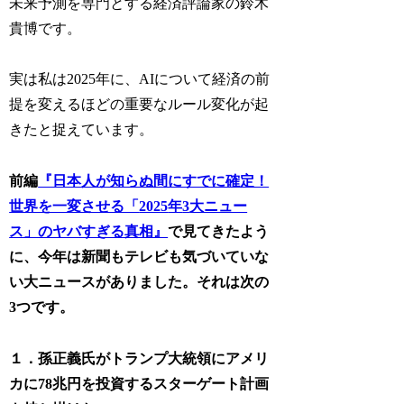
未来予測を専門とする経済評論家の鈴木
貴博です。
実は私は2025年に、AIについて経済の前
提を変えるほどの重要なルール変化が起
きたと捉えています。
前編
『日本人が知らぬ間にすでに確定！
世界を一変させる「
2025
年
3
大ニュー
ス」のヤバすぎる真相』
で見てきたよう
に、今年は新聞もテレビも気づいていな
い大ニュースがありました。それは次の
3
つです。
１．孫正義氏がトランプ大統領にアメリ
カに
78
兆円を投資するスターゲート計画