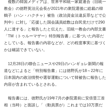
複数の韓国メディアは、世界平和統一家庭連合（旧統一
教会）の徳野英治元会長が2021年の衆院選後に総裁の韓
鶴子（ハン・ハクチャ）被告（政治資金法違反罪などで公
判中）に対し「応援した国会議員総数は自民党だけで290
人に達する」と報告したと伝えた。旧統一教会の内部文書
「TM（トゥルーマザー）特別報告書」に基づいた内容だ
としている。報告書の内容などが、どの程度事実に基づく
かは確認できていない。
12月28日の聯合ニュースや29日のハンギョレ新聞の報
道などによると「特別報告書」には徳野氏が18～22年に
日本国内の政治情勢や選挙運動について韓被告に報告した
内容が含まれているとされる。
報告書には、徳野氏が19年7月の参院選前に安倍晋三首
相（当時）と面談し「（動員票が）これまでは10万票だ