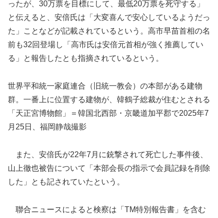
ったが、30万票を目標にして、最低20万票を死守する」
と伝えると、安倍氏は「大変喜んで安心しているようだっ
た」ことなどが記載されているという。高市早苗首相の名
前も32回登場し「高市氏は安倍元首相が強く推薦してい
る」と報告したとも指摘されているという。
世界平和統一家庭連合（旧統一教会）の本部がある建物
群。一番上に位置する建物が、韓鶴子総裁が住むとされる
「天正宮博物館」＝韓国北西部・京畿道加平郡で2025年7
月25日、福岡静哉撮影
また、安倍氏が22年7月に銃撃されて死亡した事件後、
山上徹也被告について「本部会長の指示で会員記録を削除
した」とも記されていたという。
聯合ニュースによると検察は「TM特別報告書」を含む