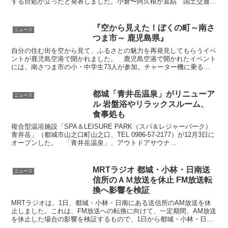
する目処が立ったと発表しました。小倉〜阿久根が直結 国土交通省
開通 全通まで「あと22km」
は2026年2月16日、熊本県と鹿児島県...
『空から見えた！ぼくの町～南さ
ニュース
つま市～ 鹿児島県』
自分の住む街を空から見て、ふるさとの魅力を再発見してもらうイベ
ントが鹿児島空港で開かれました。 鹿児島空港で開かれたイベント
には、南さつま市の小・中学生73人が参加。チャーター機に乗る前
に、まずはパイロットから空の仕事について学びました。 ...
都城「青井岳温泉」がリニューア
ニュース
ル 岩盤浴やリラックスルーム、
食事処も
複合型温浴施設「SPA＆LEISURE PARK（スパ＆レジャーパーク）
青井岳」（都城市山之口町山之口、TEL 0986-57-2177）が12月3日に
オープンした。 「青井岳温泉」、アウトドアサウナ
「GRANSAUNA MIYAZAKI...
MRTラジオ 都城・小林・日南送
ニュース
信所のＡＭ放送を休止 FM放送転
換へ影響を検証
MRTラジオは、1日、都城・小林・日南にある送信所のAM放送を休
止しました。これは、FM放送への転換に向けて、一定期間、AM放送
を休止した場合の影響を検証するもので、1日から都城・小林・日南
の送信所で運用を休止しました。FMは送信所が山頂に...