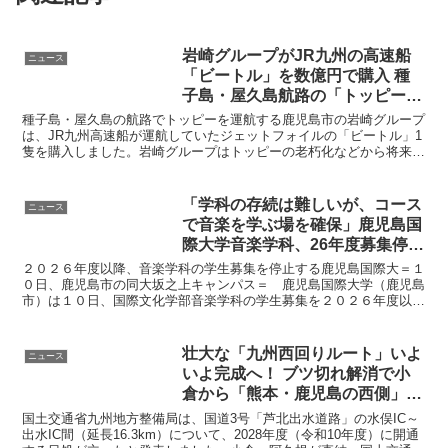
岩崎グループがJR九州の高速船
ニュース
「ビートル」を数億円で購入 種
子島・屋久島航路の「トッピー」
は老朽化進む
種子島・屋久島の航路でトッピーを運航する鹿児島市の岩崎グループ
は、JR九州高速船が運航していたジェットフォイルの「ビートル」1
隻を購入しました。岩崎グループはトッピーの老朽化などから将来を
考え、購入を決めたとしています。 岩崎グループにより...
「学科の存続は難しいが、コース
ニュース
で音楽を学ぶ場を確保」鹿児島国
際大学音楽学科、26年度募集停止
音楽文化コース新設
２０２６年度以降、音楽学科の学生募集を停止する鹿児島国際大＝１
０日、鹿児島市の同大坂之上キャンパス＝ 鹿児島国際大学（鹿児島
市）は１０日、国際文化学部音楽学科の学生募集を２０２６年度以降
停止し、同学部国際文化学科に音楽文化コースを新設すると...
壮大な「九州西回りルート」いよ
ニュース
いよ完成へ！ ブツ切れ解消で小
倉から「熊本・鹿児島の西側」
が“直結” 念願の「海側ルート」
国土交通省九州地方整備局は、国道3号「芦北出水道路」の水俣IC～
国道3号芦北出水道路が28年度に
出水IC間（延長16.3km）について、2028年度（令和10年度）に開通