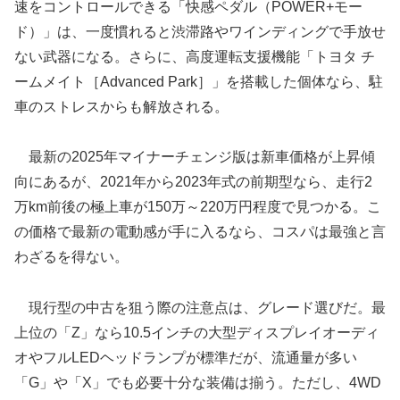
速をコントロールできる「快感ペダル（POWER+モー
ド）」は、一度慣れると渋滞路やワインディングで手放せ
ない武器になる。さらに、高度運転支援機能「トヨタ チ
ームメイト［Advanced Park］」を搭載した個体なら、駐
車のストレスからも解放される。
最新の2025年マイナーチェンジ版は新車価格が上昇傾
向にあるが、2021年から2023年式の前期型なら、走行2
万km前後の極上車が150万～220万円程度で見つかる。こ
の価格で最新の電動感が手に入るなら、コスパは最強と言
わざるを得ない。
現行型の中古を狙う際の注意点は、グレード選びだ。最
上位の「Z」なら10.5インチの大型ディスプレイオーディ
オやフルLEDヘッドランプが標準だが、流通量が多い
「G」や「X」でも必要十分な装備は揃う。ただし、4WD