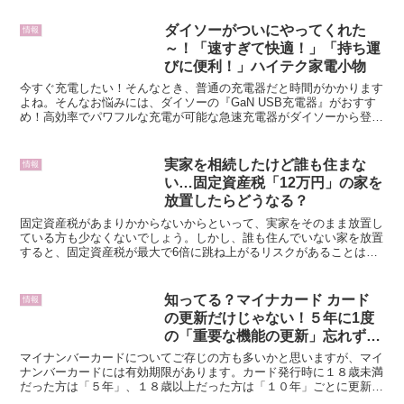
ダイソーがついにやってくれた
情報
～！「速すぎて快適！」「持ち運
びに便利！」ハイテク家電小物
今すぐ充電したい！そんなとき、普通の充電器だと時間がかかります
よね。そんなお悩みには、ダイソーの『GaN USB充電器』がおすす
め！高効率でパワフルな充電が可能な急速充電器がダイソーから登場
しました。コンパクトで持ち運びにも便利で、外でのお...
実家を相続したけど誰も住まな
情報
い…固定資産税「12万円」の家を
放置したらどうなる？
固定資産税があまりかからないからといって、実家をそのまま放置し
ている方も少なくないでしょう。しかし、誰も住んでいない家を放置
すると、固定資産税が最大で6倍に跳ね上がるリスクがあることはご
存じでしょうか。この記事では、空き家の放置による経済的...
知ってる？マイナカード カード
情報
の更新だけじゃない！５年に1度
の「重要な機能の更新」忘れず
に！
マイナンバーカードについてご存じの方も多いかと思いますが、マイ
ナンバーカードには有効期限があります。カード発行時に１８歳未満
だった方は「５年」、１８歳以上だった方は「１０年」ごとに更新し
なければいけません。今年はマイナンバーカードがスタート...