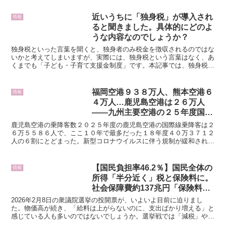
近いうちに「独身税」が導入され
情報
ると聞きました。具体的にどのよ
うな内容なのでしょうか？
独身税といった言葉を聞くと、独身者のみ税金を徴収されるのではな
いかと考えてしまいますが、実際には、独身税という言葉はなく、あ
くまでも「子ども・子育て支援金制度」です。本記事では、独身税
（子育て支援制度）導入の目的や使用用途、開始時期などにつ...
福岡空港９３８万人、熊本空港６
情報
４万人…鹿児島空港は２６万人
――九州主要空港の２５年度国際
線乗降客数、訪日客好調で記録更
鹿児島空港の乗降客数２０２５年度の鹿児島空港の国際線乗降客は２
新する空港とコロナ前水準に戻ら
６万５５８６人で、ここ１０年で最多だった１８年度４０万３７１２
人の６割にとどまった。新型コロナウイルスに伴う規制が緩和された
ない空港に二極化
２３年度以降、国際線再開の妨げになっていた地上業務の人...
【国民負担率46.2％】国民全体の
情報
所得「半分近く」税と保険料に。
社会保障費約137兆円「保険料だ
け」で約82兆円を負担高齢者3割
2026年2月8日の衆議院選挙の投開票が、いよいよ目前に迫りまし
社会「支える側」を増やしても追
た。物価高が続き、「給料は上がらないのに、支出ばかり増える」と
感じている人も多いのではないでしょうか。選挙戦では「減税」や
いつかない現実
「手取り増」が叫ばれていますが、私たちの家計を圧迫する...