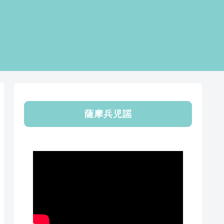
薩摩兵児謡