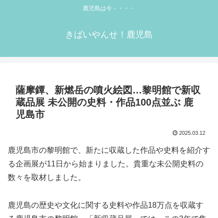
鹿児島は今・・・・
きばいやんせ！鹿児島
薩摩鐔、新燃岳の噴火絵図…黎明館で新収
蔵品展 未公開の史料・作品100点並ぶ 鹿
児島市
2025.03.12
鹿児島市の黎明館で、新たに収蔵した作品や史料を紹介す
る企画展が11日から始まりました。貴重な未公開史料の
数々を取材しました。
鹿児島の歴史や文化に関する史料や作品18万点を収蔵す