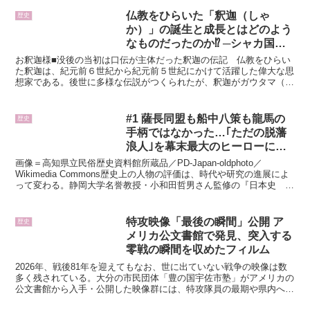
仏教をひらいた「釈迦（しゃ
歴史
か）」の誕生と成長とはどのよう
なものだったのか⁉ ─シャカ国の
王子として生まれ妻子を置いて出
お釈迦様■没後の当初は口伝が主体だった釈迦の伝記 仏教をひらい
家─【釈迦の人生】
た釈迦は、紀元前６世紀から紀元前５世紀にかけて活躍した偉大な思
想家である。後世に多様な伝説がつくられたが、釈迦がガウタマ（釈
迦族）の姓をもつ実在の人物であることは間違いない。 古...
#1 薩長同盟も船中八策も龍馬の
歴史
手柄ではなかった…｢ただの脱藩
浪人｣を幕末最大のヒーローに仕
立てた"張本人"
画像＝高知県立民俗歴史資料館所蔵品／PD-Japan-oldphoto／
Wikimedia Commons歴史上の人物の評価は、時代や研究の進展によ
って変わる。静岡大学名誉教授・小和田哲男さん監修の『日本史 格
下げ偉人と格上げ偉人』（宝島社...
特攻映像「最後の瞬間」公開 ア
歴史
メリカ公文書館で発見、突入する
零戦の瞬間を収めたフィルム
2026年、戦後81年を迎えてもなお、世に出ていない戦争の映像は数
多く残されている。大分の市民団体「豊の国宇佐市塾」がアメリカの
公文書館から入手・公開した映像群には、特攻隊員の最期や県内への
空襲などリアルな記録が刻まれていた。1943年、パ...