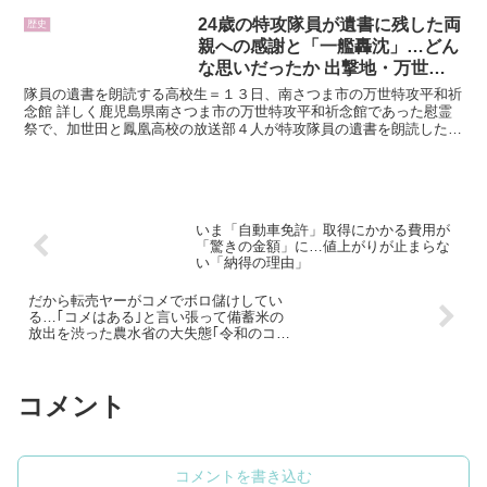
24歳の特攻隊員が遺書に残した両
歴史
親への感謝と「一艦轟沈」…どん
な思いだったか 出撃地・万世の
慰霊祭で高校生が朗読、遺族は涙
隊員の遺書を朗読する高校生＝１３日、南さつま市の万世特攻平和祈
念館 詳しく鹿児島県南さつま市の万世特攻平和祈念館であった慰霊
祭で、加世田と鳳凰高校の放送部４人が特攻隊員の遺書を朗読した。
戦後８０年の節目に同世代の若者が残した手紙を読み上げ、...
いま「自動車免許」取得にかかる費用が
「驚きの金額」に…値上がりが止まらな
い「納得の理由」
だから転売ヤーがコメでボロ儲けしてい
る…｢コメはある｣と言い張って備蓄米の
放出を渋った農水省の大失態｢令和のコメ
騒動｣は長期化する恐れ
コメント
コメントを書き込む