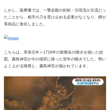
しかし、薩摩藩では、一撃必殺の剣術・示現流が主流だっ
たことから、相手の刀を受け止める必要がなくなり、鐔が
美術品に進化しました。
こちらは、享保元年＝1716年の新燃岳の噴火を描いた絵
図。霧島神宮が今の場所に移った翌年の噴火でした。勢い
よく上がる噴煙と、霧島神宮が描かれています。