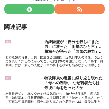
関連記事
西郷隆盛が「自分を殺しにきた
歴史
男」に放った「衝撃のひと言」…
勝海舟が語った「西郷の胆力」の
凄まじさ
西郷隆盛の肖像。出典：国立国会図書館「近代日本人の肖像」 (近代
史を楽しく知るのにもってこい近代日本の幕開けとなった「幕末・維
新期」には、多くの人物が日本の将来を模索し悩みながら活躍しまし
た。この時期に活躍した「偉人」たちの素顔を知るのにう...
特攻隊員の遺書に繰り返し現れた
歴史
「母への謝罪」 なぜ若者たちは
最後に母を思ったのか
出撃壮行式で、杯を交わす特攻隊員たち。1945年5月18日、鹿児島
県・知覧基地／保阪正康氏による朝日文庫『「特攻」と日本人』から
／写真は朝日新聞社 戦争に駆り出された若者たちは、最後に誰を思
ったのか。国のためでも、英雄になるためでもない。死...