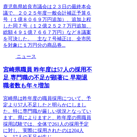
鹿児島県姶良市議会は２３日の最終本会
議で、２０２５年度一般会計補正予算６
号（１億８０６９万円追加）、追加上程
した同７号（１２億２５２７万円追加、
総額４９１億７６６７万円）など８議案
を可決した。 主な７号補正は、全市民
を対象に１万円分の商品券...
ニュース
宮崎県職員 昨年度は57人の採用不
足 専門職の不足が顕著に 早期退
職者数も年々増加
宮崎県は昨年度の職員採用について、予
定より57人不足したと明らかにしまし
た。特に専門職が厳しい状況となってい
ます。県によりますと、昨年度の県職員
採用試験では、全体で261人の採用予定
に対し、実際に採用されたのは204人
と、57人の不足が生じ...