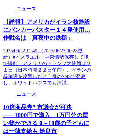
ニュース
【詳報】アメリカがイラン核施設
にバンカーバスター１４発使用…
作戦名は「真夜中の鉄槌」
2025/06/22 11:49 （2025/06/23 00:28更
新）#イスラエル・中東情勢保存して後
で読む アメリカのトランプ大統領は２
１日（日本時間２２日午前）、イランの
核施設を攻撃したと自身のSNSで発表
し、ホワイトハウスでも演説...
ニュース
10倍商品券” 市議会が可決
――1000円で購入→1万円分の買
い物ができる 0～18歳の子どもに
は一律支給も 姶良市