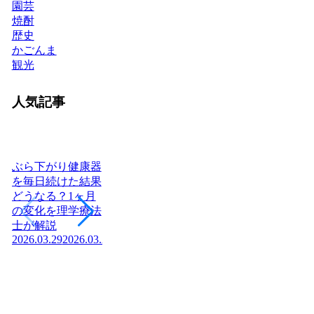
園芸
焼酎
歴史
かごんま
観光
人気記事
ぶら下がり健康器
を毎日続けた結果
どうなる？1ヶ月
ヨーグルトを毎日
腎不全の末期症状
日
の変化を理学療法
食べたら体はどう
「尿毒症の初期症
つあ
士が解説
変わる？管理栄養
状」はご存知です
社
2026.03.29
2026.03.29
士が教える効果と
か？医師が解説！
庁
2026.04.03
正しい食べ方
組
2026.03.04
2026.03.04
の
2026