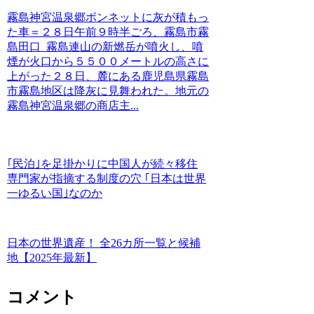
霧島神宮温泉郷ボンネットに灰が積もっ
た車＝２８日午前９時半ごろ、霧島市霧
島田口 霧島連山の新燃岳が噴火し、噴
煙が火口から５５００メートルの高さに
上がった２８日、麓にある鹿児島県霧島
市霧島地区は降灰に見舞われた。地元の
霧島神宮温泉郷の商店主...
｢民泊｣を足掛かりに中国人が続々移住
専門家が指摘する制度の穴 ｢日本は世界
一ゆるい国｣なのか
日本の世界遺産！ 全26カ所一覧と候補
地【2025年最新】
コメント