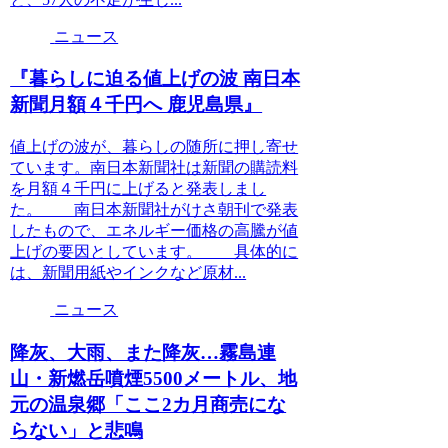
ニュース
『暮らしに迫る値上げの波 南日本
新聞月額４千円へ 鹿児島県』
値上げの波が、暮らしの随所に押し寄せ
ています。南日本新聞社は新聞の購読料
を月額４千円に上げると発表しまし
た。 南日本新聞社がけさ朝刊で発表
したもので、エネルギー価格の高騰が値
上げの要因としています。 具体的に
は、新聞用紙やインクなど原材...
ニュース
降灰、大雨、また降灰…霧島連
山・新燃岳噴煙5500メートル、地
元の温泉郷「ここ2カ月商売にな
らない」と悲鳴