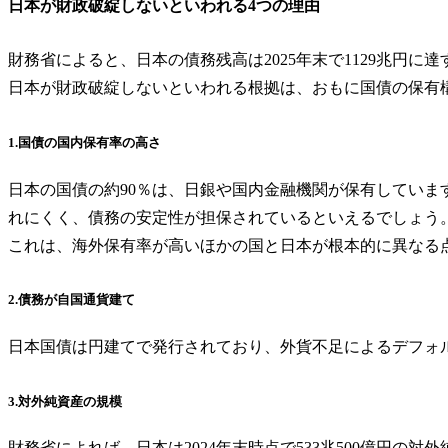
日本が財政破綻しないといわれる4つの理由
財務省によると、日本の債務残高は2025年末で1129兆円
日本が財政破綻しないといわれる根拠は、おもに国債の保有
1.国債の国内保有率の高さ
日本の国債の約90％は、日銀や国内金融機関が保有していま
れにくく、債務の安定性が担保されているといえるでしょう
これは、海外保有率が高いほかの国と日本が根本的に異なる
2.債務が自国通貨建て
日本国債は円建てで発行されており、外貨不足によるデフォ
3.対外純資産の規模
財務省によれば、日本は2024年末時点で533兆500億円の