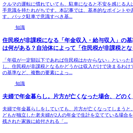
クルマの運転に慣れていても、駐車になると不安を感じる人
手意識を持たれがちです。本記事では、基本的なポイントや
す。バック駐車で意識すべき基...
知識
住民税が非課税になる「年金収入・給与収入」の基
は何がある？自治体によって「住民税が非課税とな
「年収が一定額以下であれば住民税はかからない」といった
し、住民税が非課税となるかどうかは収入だけで決まるわけ
の基準など、複数の要素によっ...
知識
夫婦で年金暮らし。片方が亡くなった場合、どのく
夫婦で年金暮らしをしていても、片方が亡くなってしまうと
どもが独立した老夫婦が2人の年金で生計を立てている場合
残された家族に給付される「...