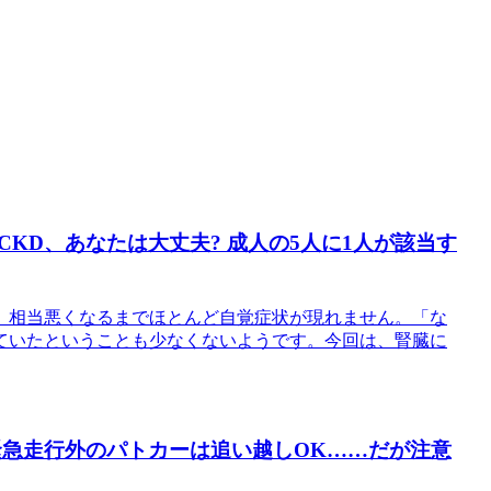
KD、あなたは大丈夫? 成人の5人に1人が該当す
、相当悪くなるまでほとんど自覚症状が現れません。「な
ていたということも少なくないようです。今回は、腎臓に
緊急走行外のパトカーは追い越しOK……だが注意