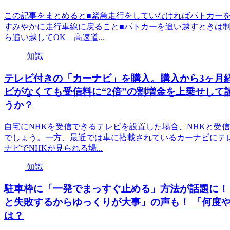
この記事をまとめると■緊急走行をしていなければパトカー
すみやかに走行車線に戻ること■パトカーを追い越すときは
ら追い越してOK 高速道...
知識
テレビ付きの「カーナビ」を購入。購入から3ヶ月
ビがなくても受信料に“2倍”の割増金を上乗せして
うか？
自宅にNHKを受信できるテレビを設置した場合、NHKと受
でしょう。一方、最近では車に搭載されているカーナビにテ
ナビでNHKが見られる場...
知識
駐車枠に「一発でまっすぐ止める」方法が話題に！
と失敗するからゆっくりが大事」の声も！ 「何度
は？