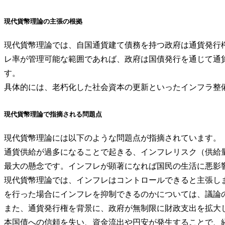
現代貨幣理論の主張の根拠
現代貨幣理論では、自国通貨建て債務を持つ政府は通貨発行
レ率が管理可能な範囲であれば、政府は国債発行を通じて通
す。
具体的には、老朽化した社会資本の更新といったインフラ整
現代貨幣理論で指摘される問題点
現代貨幣理論には以下のような問題点が指摘されています。
通貨供給が過多になることで起きる、インフレリスク（供給
最大の懸念です。インフレが顕著になれば国民の生活に悪影
現代貨幣理論では、インフレはコントロールできると主張し
を行った場合にインフレを抑制できるのかについては、議論
また、通貨発行権を背景に、政府が無制限に財政支出を拡大
本国債への信頼を失い、資金流出や円安が発生することで、