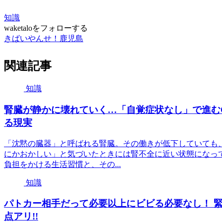
知識
waketaloをフォローする
きばいやんせ！鹿児島
関連記事
知識
腎臓が静かに壊れていく…「自覚症状なし」で進むC
る現実
「沈黙の臓器」と呼ばれる腎臓。その働きが低下していても
にかおかしい」と気づいたときには腎不全に近い状態になっ
負担をかける生活習慣と、その...
知識
パトカー相手だって必要以上にビビる必要なし！ 
点アリ!!