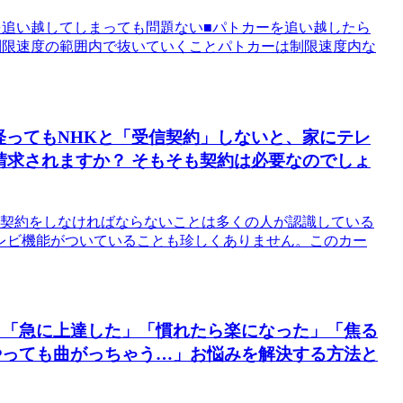
を追い越してしまっても問題ない■パトカーを追い越したら
制限速度の範囲内で抜いていくことパトカーは制限速度内な
経ってもNHKと「受信契約」しないと、家にテレ
請求されますか？ そもそも契約は必要なのでしょ
信契約をしなければならないことは多くの人が認識している
レビ機能がついていることも珍しくありません。このカー
 「急に上達した」「慣れたら楽になった」「焦る
やっても曲がっちゃう…」お悩みを解決する方法と