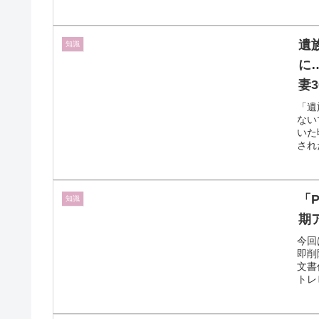
せ
遺
知識
に
妻
「遺
ない
いた
され
「
知識
期
今回
即削
文書
トレ