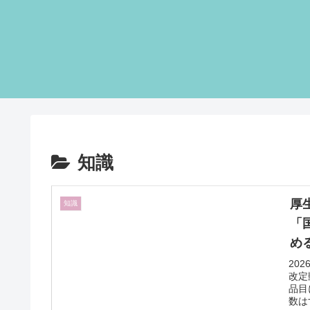
知識
厚
知識
「
め
万
20
改定
ン
品目
加
数は