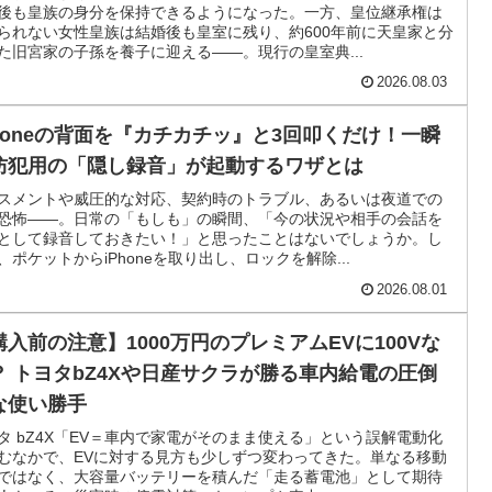
後も皇族の身分を保持できるようになった。一方、皇位継承権は
られない女性皇族は結婚後も皇室に残り、約600年前に天皇家と分
た旧宮家の子孫を養子に迎える――。現行の皇室典...
2026.08.03
Phoneの背面を『カチカチッ』と3回叩くだけ！一瞬
防犯用の「隠し録音」が起動するワザとは
スメントや威圧的な対応、契約時のトラブル、あるいは夜道での
恐怖――。日常の「もしも」の瞬間、「今の状況や相手の会話を
として録音しておきたい！」と思ったことはないでしょうか。し
、ポケットからiPhoneを取り出し、ロックを解除...
2026.08.01
購入前の注意】1000万円のプレミアムEVに100Vな
？ トヨタbZ4Xや日産サクラが勝る車内給電の圧倒
な使い勝手
タ bZ4X「EV＝車内で家電がそのまま使える」という誤解電動化
むなかで、EVに対する見方も少しずつ変わってきた。単なる移動
ではなく、大容量バッテリーを積んだ「走る蓄電池」として期待