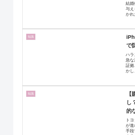
結婚
与え
かれ
i
知識
で
ハラ
急な
証拠
かし
【
知識
し
的
トヨ
が進
手段