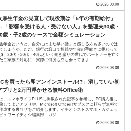
ルートを徹底解説。
2026.08.09
族厚生年金の見直しで現役期は「5年の有期給付」
… 「影響を受ける人・受けない人」を整理夫30歳・
30歳・子2歳のケースで金額シミュレーション
族年金というと、自分にはまだ早い話」と感じる方も多いのでは
でしょうか。ただ、銀行の窓口で相続や年金の手続きに携わって
頃、20代・30代・40代という働き盛りの世代でパートナーを亡く
たご家族の対応に、実際に何度も立ち会ってきま...
2026.08.09
PCを買ったら即アンインストール!?」消していい初
アプリと2万円浮かせる無料Office術
は、スマホライフPLUSに掲載された記事を参考に、PC購入後に
除してよいアプリや、Microsoft Officeのサブスクに頼らず無料で
作成する裏ワザをご紹介します。イチオシストスマホ・ガジェッ
ビュワーイチオシ編集部 ガジ...
2026.08.08