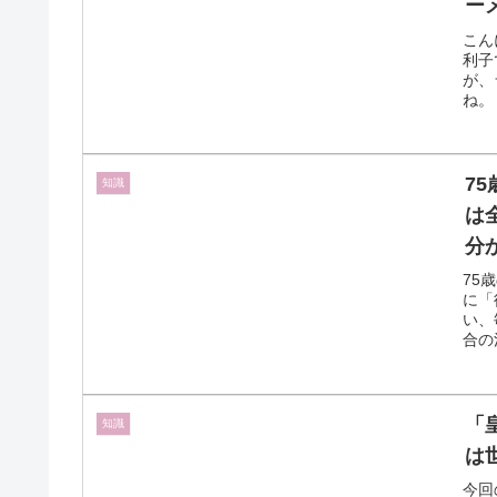
ー
こん
利子
が、
ね。
7
知識
は
分
75
に「
い、
合の
「
知識
は
今回