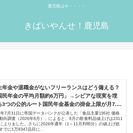
鹿児島は今・・・・
きばいやんせ！鹿児島
生年金や退職金がないフリーランスはどう備える？
国民年金の平均月額約6万円」→シビアな現実を埋
る3つの公的ルート国民年金基金の掛金上限が月7.5
円に引き上げへ。厚生年金や退職金のないフリーラ
26年7月31日に帝国データバンクが公表した「食品主要195社 価格
動向調査（2026年8月）」によると、8月の飲食料品値上げは2311
スの資産形成を後押しする最新の制度改正（iDeCo
に上りました。さらに2026年通年（1～11月判明分）の値上げ総
入年齢拡大など）と、今すぐ始めるべき3つの上乗
すでに1万8347品目に...