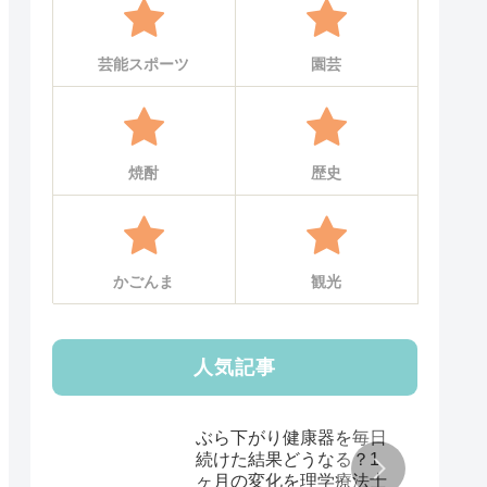
芸能スポーツ
園芸
焼酎
歴史
かごんま
観光
人気記事
ぶら下がり健康器を毎日
続けた結果どうなる？1
ヶ月の変化を理学療法士