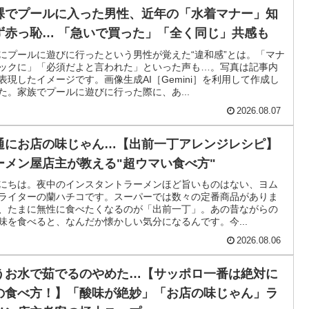
裸でプールに入った男性、近年の「水着マナー」知
ず赤っ恥… 「急いで買った」「全く同じ」共感も
にプールに遊びに行ったという男性が覚えた“違和感”とは。「マナ
ックに」「必須だよと言われた」といった声も…。写真は記事内
表現したイメージです。画像生成AI［Gemini］を利用して作成し
た。家族でプールに遊びに行った際に、あ...
2026.08.07
通にお店の味じゃん…【出前一丁アレンジレシピ】
ーメン屋店主が教える"超ウマい食べ方"
にちは。夜中のインスタントラーメンほど旨いものはない、ヨム
ライターの蘭ハチコです。スーパーでは数々の定番商品がありま
、たまに無性に食べたくなるのが「出前一丁」。あの昔ながらの
味を食べると、なんだか懐かしい気分になるんです。今...
2026.08.06
うお水で茹でるのやめた…【サッポロ一番は絶対に
の食べ方！】「酸味が絶妙」「お店の味じゃん」ラ