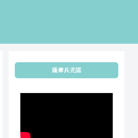
薩摩兵児謡