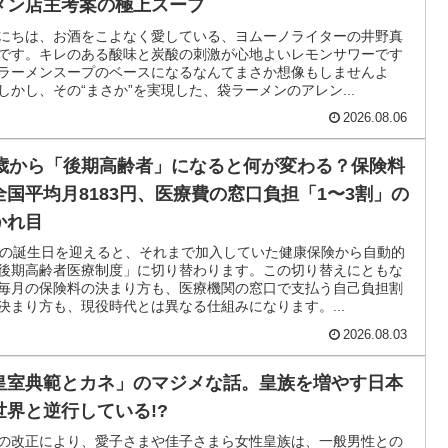
メン店主考案の極上スープ
にちは、お酒をこよなく愛している、ヨムーノライターの井野真
です。キレのある酸味と炭酸の刺激が心地よいレモンサワーです
ラーメンスープのベースになるなんてまさか想像もしませんよ
しかし、その“まさか”を実現した、袋ラーメンのアレン...
2026.08.06
5歳から「後期高齢者」になると何が変わる？保険料
全国平均月8183円、医療費の窓口負担「1〜3割」の
かれ目
歳の誕生日を迎えると、それまで加入していた健康保険から自動的
後期高齢者医療制度」に切り替わります。この切り替えにともな
毎月の保険料の決まり方も、医療機関の窓口で支払う自己負担割
決まり方も、現役時代とは異なる仕組みになります。...
2026.08.03
皇室典範とカネ」のマジメな話。皇族を増やす日本
世界と逆行している!?
の改正により、愛子さまや佳子さまら女性皇族は、一般男性との