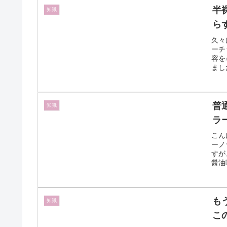
半
知識
ら
久々
ーチ
容を
まし
普
知識
ラ
こん
ーノ
すが
醤油
も
知識
こ