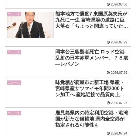
2026.07.30
熊本地方で震度7 東国原英夫氏が
ニュース
九死に一生 宮崎県境の道路に巨
大落石「ちょっと間違っていた
ら」
2026.07.29
岡本公三容疑者死亡 ロッド空港
ニュース
乱射の日本赤軍メンバー、７８歳
―レバノン
2026.07.29
味覚糖が鹿屋市に新工場 県産・
ニュース
宮崎県産サツマイモ年間2000ト
ン加工へ 産地近接で品質向上目
指す
2026.07.27
鹿児島県内の特定利用空港・港湾
ニュース
国が新たな候補地 県内全空港が
指定される可能性も
2026.07.24