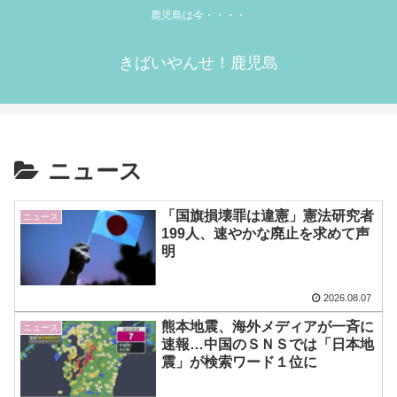
鹿児島は今・・・・
きばいやんせ！鹿児島
ニュース
「国旗損壊罪は違憲」憲法研究者
ニュース
199人、速やかな廃止を求めて声
明
2026.08.07
熊本地震、海外メディアが一斉に
ニュース
速報…中国のＳＮＳでは「日本地
震」が検索ワード１位に