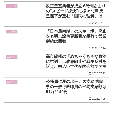
改正皇室典範が成立 6時間あまり
ニュース
の“スピード採決”に様々な声 天
皇陛下が望む「国民の理解」は
【Nスタ解説】
2026.07.24
「日本最南端」のスキー場、廃止
ニュース
を表明…設備更新費が重荷で営業
継続は困難
2026.07.14
高市政権の「めちゃくちゃな政治
ニュース
に抗議」…改憲阻止や戦争反対を
訴え、幅広い世代が国会前でデモ
2026.07.12
公務員に夏のボーナス支給 宮崎
ニュース
県の一般行政職員の平均支給額は
61万2140円
2026.07.05