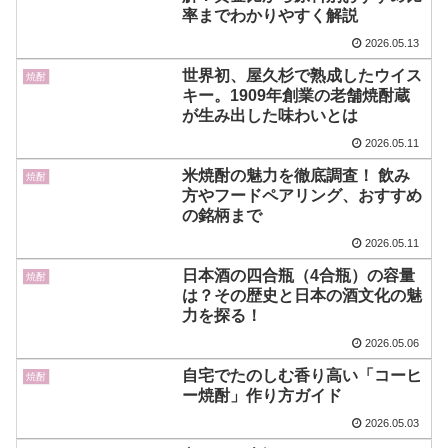
率までわかりやすく解説
2026.05.13
世界初、屋久杉で熟成したウイス
焼酎
キー。1909年創業の老舗焼酎蔵
が生み出した味わいとは
2026.05.11
米焼酎の魅力を徹底調査！ 飲み
焼酎
方やフードペアリング、おすすめ
の銘柄まで
2026.05.11
日本酒の四合瓶（4合瓶）の容量
焼酎
は？その歴史と日本の酒文化の魅
力を探る！
2026.05.06
自宅でたのしむ香り高い「コーヒ
焼酎
ー焼酎」作り方ガイド
2026.05.03