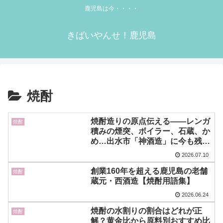
鹿児島は今・・・・
きばいやんせ！鹿児島
焼酎
焼酎造りの原点伝える――レンガ
焼酎
積みの煙突、ボイラー、石蔵、か
め…出水市「神酒造」に今も残る
歴史遺産
2026.07.10
創業160年を超える鹿児島の老舗
焼酎
蔵元・西酒造【焼酎用語集】
2026.06.24
焼酎の水割りの割合はどれが正
焼酎
解？黄金比から原料別おすすめ比