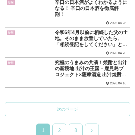
辛口の日本酒がよくわかるように
焼酎
なる！ 辛口の日本酒を徹底解
剖！
2026.04.28
令和6年4月以前に相続した父の土
焼酎
地。そのまま放置していたら、
「相続登記をしてください」と連
絡が来て困惑！ 令和8年時点でも
2026.04.26
経過措置が認められるケースはあ
るのでしょうか？
究極のうまみの共演！焼酎と出汁
焼酎
の新境地 出汁の王国・鹿児島プ
ロジェクト×薩摩酒造 出汁焼酎レ
シピ発表
2026.04.16
次のページ
次
1
2
8