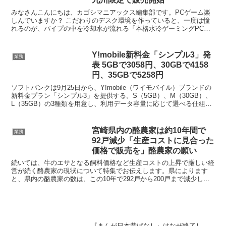
みなさんこんにちは、カゴシマニアックス編集部です。PCゲーム楽
しんでいますか？ こだわりのデスク環境を作っていると、一度は憧
れるのが、パイプの中を冷却水が流れる「本格水冷ゲーミングPC」
ではないでしょうか。「でも、メンテナンスが大変そう…」...
Y!mobile新料金「シンプル3」発
業務
表 5GBで3058円、30GBで4158
円、35GBで5258円
ソフトバンクは9月25日から、Y!mobile（ワイモバイル）ブランドの
新料金プラン「シンプル3」を提供する。S（5GB）、M（30GB）、
L（35GB）の3種類を用意し、利用データ容量に応じて選べる仕組み
とした。新料金プランでは、データ容...
宮崎県内の酪農家は約10年間で
業務
92戸減少「生産コストに見合った
価格で販売を」酪農家の願い
続いては、牛のエサとなる飼料価格など生産コストの上昇で厳しい経
営が続く酪農家の現状について特集でお伝えします。県によります
と、県内の酪農家の数は、この10年で292戸から200戸まで減少して
います。こうした中、生産基盤を守ろうと牛乳の安定供...
『まんが日本昔ばなし』はなぜ終了し、