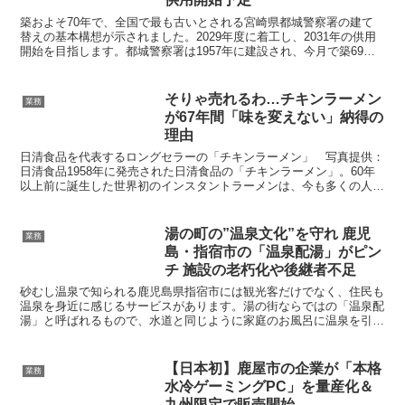
築およそ70年で、全国で最も古いとされる宮崎県都城警察署の建て
替えの基本構想が示されました。2029年度に着工し、2031年の供用
開始を目指します。都城警察署は1957年に建設され、今月で築69
年。「全国で最も古い警察署庁舎」で、老朽化など...
そりゃ売れるわ…チキンラーメン
業務
が67年間「味を変えない」納得の
理由
日清食品を代表するロングセラーの「チキンラーメン」 写真提供：
日清食品1958年に発売された日清食品の「チキンラーメン」。60年
以上前に誕生した世界初のインスタントラーメンは、今も多くの人に
愛されている。驚くことに、チキンラーメンの味は発売...
湯の町の”温泉文化”を守れ 鹿児
業務
島・指宿市の「温泉配湯」がピン
チ 施設の老朽化や後継者不足
砂むし温泉で知られる鹿児島県指宿市には観光客だけでなく、住民も
温泉を身近に感じるサービスがあります。湯の街ならではの「温泉配
湯」と呼ばれるもので、水道と同じように家庭のお風呂に温泉を引け
る仕組みなんですが、今、岐路に立たされています。古くか...
【日本初】鹿屋市の企業が「本格
業務
水冷ゲーミングPC」を量産化＆
九州限定で販売開始