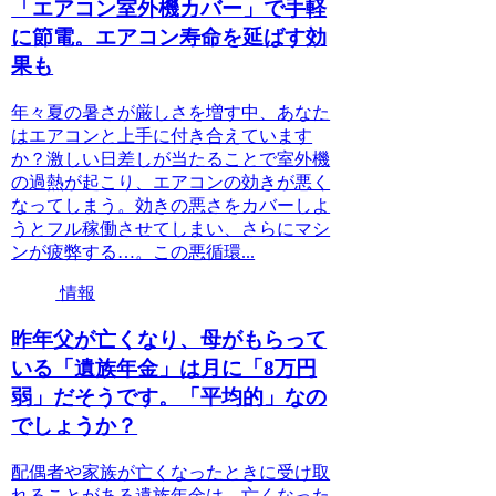
「エアコン室外機カバー」で手軽
に節電。エアコン寿命を延ばす効
果も
年々夏の暑さが厳しさを増す中、あなた
はエアコンと上手に付き合えています
か？激しい日差しが当たることで室外機
の過熱が起こり、エアコンの効きが悪く
なってしまう。効きの悪さをカバーしよ
うとフル稼働させてしまい、さらにマシ
ンが疲弊する…。この悪循環...
情報
昨年父が亡くなり、母がもらって
いる「遺族年金」は月に「8万円
弱」だそうです。「平均的」なの
でしょうか？
配偶者や家族が亡くなったときに受け取
れることがある遺族年金は、亡くなった