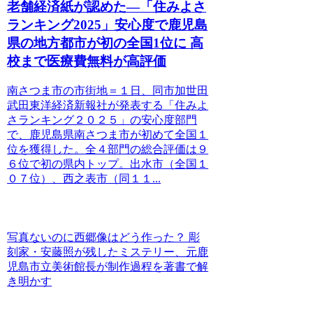
老舗経済紙が認めた―「住みよさ
ランキング2025」安心度で鹿児島
県の地方都市が初の全国1位に 高
校まで医療費無料が高評価
南さつま市の市街地＝１日、同市加世田
武田東洋経済新報社が発表する「住みよ
さランキング２０２５」の安心度部門
で、鹿児島県南さつま市が初めて全国１
位を獲得した。全４部門の総合評価は９
６位で初の県内トップ。出水市（全国１
０７位）、西之表市（同１１...
写真ないのに西郷像はどう作った？ 彫
刻家・安藤照が残したミステリー、元鹿
児島市立美術館長が制作過程を著書で解
き明かす