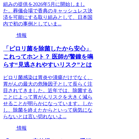
組みの提供を2026年5月に開始しまし
た。葬儀会場で香典のキャッシュレス決
済を可能にする取り組みとして、日本国
内で初の事例としていま...
情報
「ピロリ菌を除菌したから安心」
これってホント？ 医師が警鐘を鳴
らす“見逃されやすいリスク”とは
ピロリ菌感染は胃炎や潰瘍だけでなく、
胃がんの最大の危険因子として長らく注
目されてきました。近年では、除菌する
ことによって胃がんリスクを大きく減ら
せることが明らかになっています。しか
し、除菌を終えたからといって病気にな
らないとは言い切れないよ...
情報