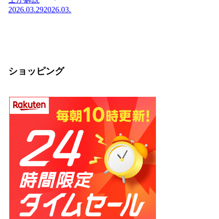
変わる？管理栄養
社の統計と神社本
状
2026.03.29
2026.03.29
士が教える効果と
庁・宗教法人の仕
か
2026
正しい食べ方
組みを解説【神社
2026.03.04
2026.03.04
の話】
2026.02.13
ショッピング