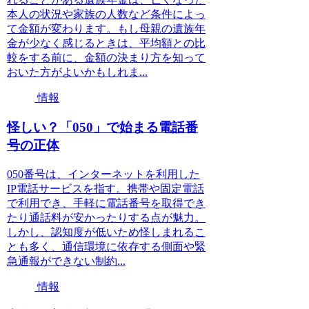
本人の状況や家族の人数など条件によっ
て金額が変わります。もし母親の遺族年
金が少なく感じるときは、平均額との比
較をする前に、金額の決まり方を知って
おいた方がよいかもしれま...
情報
怪しい？「050」で始まる電話番
号の正体
050番号は、インターネットを利用した
IP電話サービスを指す。携帯や固定電話
で利用でき、手軽に電話番号を取得でき
たり通話料が安かったりする点が魅力。
しかし、認知度が低いため怪しまれるこ
とも多く、通信環境に依存する側面や緊
急通報ができない制約...
情報