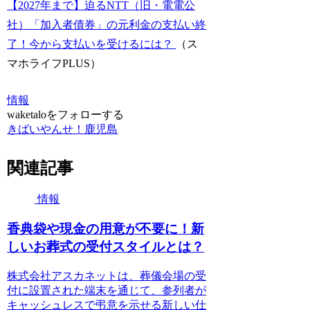
【2027年まで】迫るNTT（旧・電電公
社）「加入者債券」の元利金の支払い終
了！今から支払いを受けるには？
（ス
マホライフPLUS）
情報
waketaloをフォローする
きばいやんせ！鹿児島
関連記事
情報
香典袋や現金の用意が不要に！新
しいお葬式の受付スタイルとは？
株式会社アスカネットは、葬儀会場の受
付に設置された端末を通じて、参列者が
キャッシュレスで弔意を示せる新しい仕