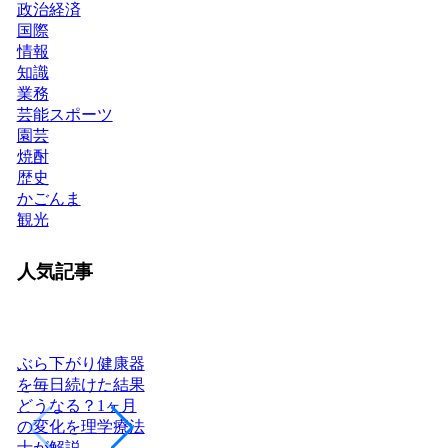
政治経済
国際
情報
知識
業務
芸能スポーツ
園芸
焼酎
歴史
かごんま
観光
人気記事
ぶら下がり健康器
を毎日続けた結果
どうなる？1ヶ月
ヨーグルトを毎日
日本に神社はいく
腎
の変化を理学療法
食べたら体はどう
つある？全国8万
「
士が解説