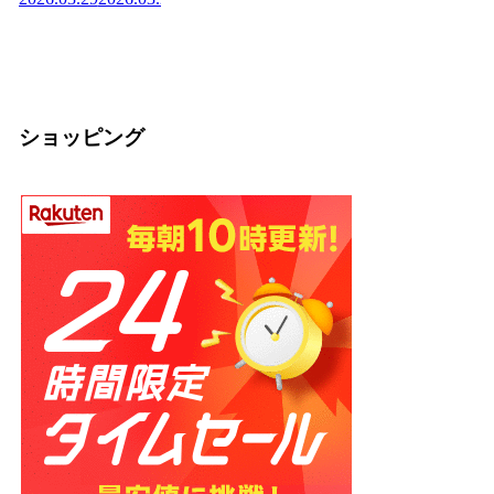
士が教える効果と
庁・宗教法人の仕
か
2026
正しい食べ方
組みを解説【神社
2026.03.04
2026.03.04
の話】
2026.02.13
ショッピング