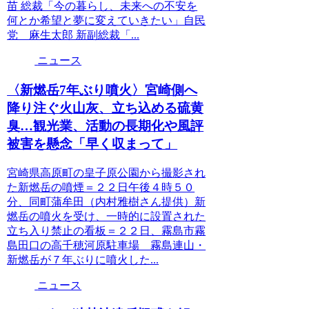
苗 総裁「今の暮らし、未来への不安を
何とか希望と夢に変えていきたい」自民
党 麻生太郎 新副総裁「...
ニュース
〈新燃岳7年ぶり噴火〉宮崎側へ
降り注ぐ火山灰、立ち込める硫黄
臭…観光業、活動の長期化や風評
被害を懸念「早く収まって」
宮崎県高原町の皇子原公園から撮影され
た新燃岳の噴煙＝２２日午後４時５０
分、同町蒲牟田（内村雅樹さん提供）新
燃岳の噴火を受け、一時的に設置された
立ち入り禁止の看板＝２２日、霧島市霧
島田口の高千穂河原駐車場 霧島連山・
新燃岳が７年ぶりに噴火した...
ニュース