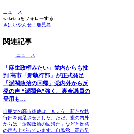
ニュース
waketaloをフォローする
きばいやんせ！鹿児島
関連記事
ニュース
「麻生政権みたい」党内からも批
判 高市「新執行部」が正式発足
「派閥政治の回帰」党内外から反
発の声 “派閥色”強く、裏金議員の
登用も…
自民党の高市総裁は、きょう、新たな執
行部を発足させました。ただ、党の内外
からは「派閥政治の回帰だ」などと反発
の声も上がっています。自民党 高市早