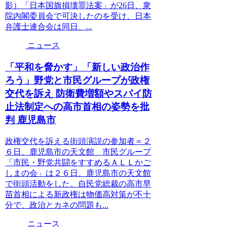
影）「日本国旗損壊罪法案」が26日、衆
院内閣委員会で可決したのを受け、日本
弁護士連合会は同日、...
ニュース
「平和を脅かす」「新しい政治作
ろう」野党と市民グループが政権
交代を訴え 防衛費増額やスパイ防
止法制定への高市首相の姿勢を批
判 鹿児島市
政権交代を訴える街頭演説の参加者＝２
６日、鹿児島市の天文館 市民グループ
「市民・野党共闘をすすめるＡＬＬかご
しまの会」は２６日、鹿児島市の天文館
で街頭活動をした。自民党総裁の高市早
苗首相による新政権は物価高対策が不十
分で、政治とカネの問題も...
ニュース