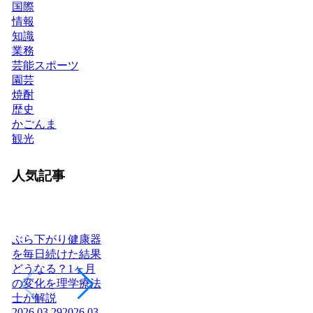
国際
情報
知識
業務
芸能スポーツ
園芸
焼酎
歴史
かごんま
観光
人気記事
ぶら下がり健康器
を毎日続けた結果
どうなる？1ヶ月
ヨーグルトを毎日
日本に神社はいく
腎
の変化を理学療法
食べたら体はどう
つある？全国8万
「
士が解説
変わる？管理栄養
社の統計と神社本
状
2026.03.29
2026.03.29