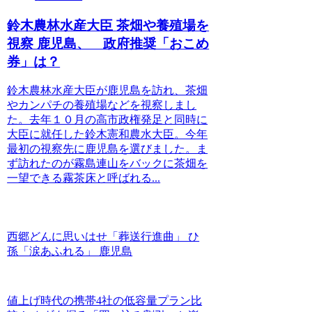
鈴木農林水産大臣 茶畑や養殖場を
視察 鹿児島、 政府推奨「おこめ
券」は？
鈴木農林水産大臣が鹿児島を訪れ、茶畑
やカンパチの養殖場などを視察しまし
た。去年１０月の高市政権発足と同時に
大臣に就任した鈴木憲和農水大臣。今年
最初の視察先に鹿児島を選びました。ま
ず訪れたのが霧島連山をバックに茶畑を
一望できる霧茶床と呼ばれる...
西郷どんに思いはせ「葬送行進曲」 ひ
孫「涙あふれる」 鹿児島
値上げ時代の携帯4社の低容量プラン比