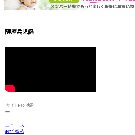
薩摩兵児謡
ニュース
政治経済