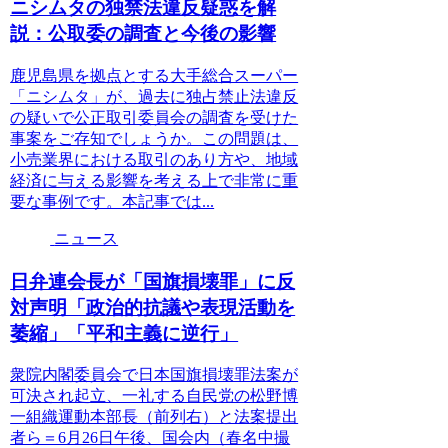
ニシムタの独禁法違反疑惑を解
説：公取委の調査と今後の影響
鹿児島県を拠点とする大手総合スーパー
「ニシムタ」が、過去に独占禁止法違反
の疑いで公正取引委員会の調査を受けた
事案をご存知でしょうか。この問題は、
小売業界における取引のあり方や、地域
経済に与える影響を考える上で非常に重
要な事例です。本記事では...
ニュース
日弁連会長が「国旗損壊罪」に反
対声明「政治的抗議や表現活動を
萎縮」「平和主義に逆行」
衆院内閣委員会で日本国旗損壊罪法案が
可決され起立、一礼する自民党の松野博
一組織運動本部長（前列右）と法案提出
者ら＝6月26日午後、国会内（春名中撮