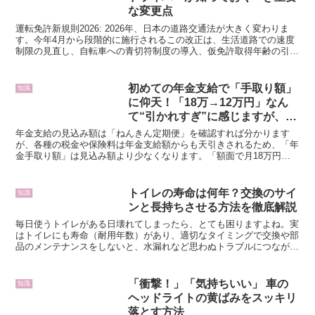
な変更点
運転免許新規則2026: 2026年、日本の道路交通法が大きく変わりま
す。今年4月から段階的に施行されるこの改正は、生活道路での速度
制限の見直し、自転車への青切符制度の導入、仮免許取得年齢の引き
下げなど、日常のあらゆる場面に影響を与えます。...
初めての年金支給で「手取り額」
知識
に仰天！「18万→12万円」なん
て“引かれすぎ”に感じますが、い
ったい何が引かれてるんですか？
年金支給の見込み額は「ねんきん定期便」を確認すれば分かります
が、各種の税金や保険料は年金支給額からも天引きされるため、「年
金手取り額」は見込み額より少なくなります。「額面で月18万円」
の年金支給が見込まれている場合、初年度の年金手取り額はい...
トイレの寿命は何年？交換のサイ
知識
ンと長持ちさせる方法を徹底解説
毎日使うトイレがある日壊れてしまったら、とても困りますよね。実
はトイレにも寿命（耐用年数）があり、適切なタイミングで交換や部
品のメンテナンスをしないと、水漏れなど思わぬトラブルにつながる
こともあります。しかし「トイレの寿命なんて考えたことが...
「衝撃！」「気持ちいい」 車の
知識
ヘッドライトの黄ばみをスッキリ
落とす方法