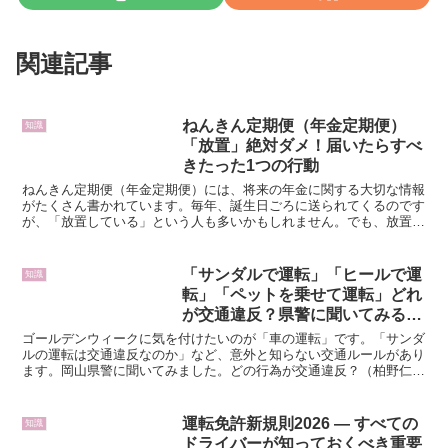
関連記事
ねんきん定期便（年金定期便）
知識
「放置」絶対ダメ！届いたらすべ
きたった1つの行動
ねんきん定期便（年金定期便）には、将来の年金に関する大切な情報
がたくさん書かれています。毎年、誕生日ごろに送られてくるのです
が、「放置している」という人も多いかもしれません。でも、放置は
絶対にダメ。不都合なことが起こるかもしれません。今回は...
「サンダルで運転」「ヒールで運
知識
転」「ペットを乗せて運転」どれ
が交通違反？県警に聞いてみる
と･･･
ゴールデンウィークに気を付けたいのが「車の運転」です。「サンダ
ルの運転は交通違反なのか」など、意外と知らない交通ルールがあり
ます。岡山県警に聞いてみました。どの行為が交通違反？（柏野仁弥
キャスター）「運転中についついやりがちな行為、実際交通...
運転免許新規則2026 — すべての
知識
ドライバーが知っておくべき重要