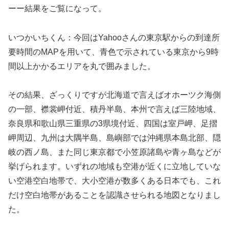
ーー結果をご覧になって。
いつかいちくん：今回はYahooさんの東京駅からの到達所
要時間のMAPを用いて、青色で示されている東京から9時
間以上かかるエリアを丸で囲みました。
その結果、ざっくりですが北海道で言えばオホーツク海側
の一部、襟裳岬付近、積丹半島、本州で言えば三陸地域、
奈良県和歌山県三重県の3県境付近、四国は室戸岬、足摺
岬周辺、九州は大隅半島、島嶼部では沖縄県本島北部、隠
岐の西ノ島、また同じ東京都で小笠原諸島や青ヶ島などが
挙げられます。いずれの地域も空港が近くに立地していな
い空港空白地帯で、大小空港が数多くある日本でも、これ
だけ空白地帯があることを認識させられる地図となりまし
た。