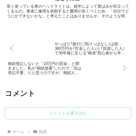
長く使っている車のヘッドライトは、経年によって黄ばみが目立って
くるもの。業者に修理を依頼すると費用が高くつくため、「自分でど
うにかできないかな」と考えたことはありませんか。そのような時に
おすすめなのが、自宅でも手軽にできる黄ばみ取りの方法で...
やっぱり｢銀行に預けっぱなし｣は損…
360万円を｢貯金した人｣と｢投資した人｣
で30年後に生じる"格差"初心者から年収
2000万円以上まで6割超が選ぶ｢投資先｣
相続登記しないと「10万円の罰金」と聞
きました。私が“相続放棄”したので「兄は
登記不要」だと思うのですが、相続人が1
人でも必要なのでしょうか？
コメント
コメントを書き込む
ホーム
知識