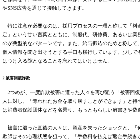
やSNS広告を通じて接触してきます。
特に注意が必要なのは、採用プロセスの一環と称して「料
定」という甘い言葉とともに、制服代、研修費、あるいは業
のが典型的なパターンです。また、給与振込のためと称して
個人情報を聞き出そうとする手口も横行しています。少しで
はつけ入る隙となることを忘れてはいけません。
2.被害回復詐欺
2つめが、一度詐欺被害に遭った人々を再び狙う「被害回復
人に対し、「奪われたお金を取り戻すことができます」と持
は消費者保護団体などを名乗り、もっともらしい肩書きや偽
被害に遭った直後の人々は、資産を失ったショックと、「
欺師はその心理状態を狙って、「手数料を払えば返金手続き