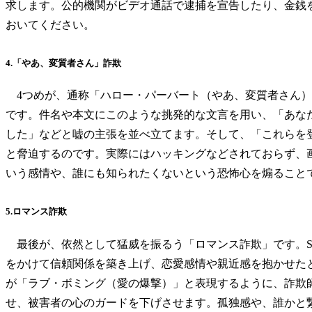
求します。公的機関がビデオ通話で逮捕を宣告したり、金銭
おいてください。
4.「やあ、変質者さん」詐欺
4つめが、通称「ハロー・パーバート（やあ、変質者さん）
です。件名や本文にこのような挑発的な文言を用い、「あな
した」などと嘘の主張を並べ立てます。そして、「これらを
と脅迫するのです。実際にはハッキングなどされておらず、
いう感情や、誰にも知られたくないという恐怖心を煽ること
5.ロマンス詐欺
最後が、依然として猛威を振るう「ロマンス詐欺」です。S
をかけて信頼関係を築き上げ、恋愛感情や親近感を抱かせたと
が「ラブ・ボミング（愛の爆撃）」と表現するように、詐欺
せ、被害者の心のガードを下げさせます。孤独感や、誰かと