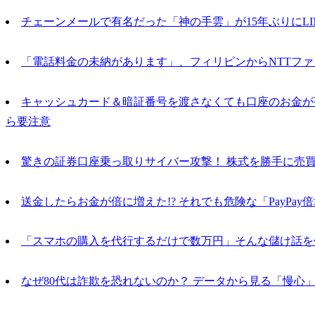
チェーンメールで有名だった「神の手雲」が15年ぶりにLI
「電話料金の未納があります」、フィリピンからNTTフ
キャッシュカード＆暗証番号を渡さなくても口座のお金が
ら要注意
驚きの証券口座乗っ取りサイバー攻撃！ 株式を勝手に売
送金したらお金が倍に増えた!? それでも危険な「PayPay
「スマホの購入を代行するだけで数万円」そんな儲け話を
なぜ80代は詐欺を恐れないのか？ データから見る「慢心