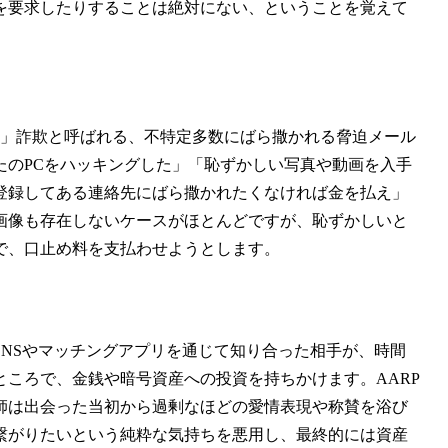
を要求したりすることは絶対にない、ということを覚えて
」詐欺と呼ばれる、不特定多数にばら撒かれる脅迫メール
たのPCをハッキングした」「恥ずかしい写真や動画を入手
登録してある連絡先にばら撒かれたくなければ金を払え」
画像も存在しないケースがほとんどですが、恥ずかしいと
で、口止め料を支払わせようとします。
NSやマッチングアプリを通じて知り合った相手が、時間
ころで、金銭や暗号資産への投資を持ちかけます。AARP
師は出会った当初から過剰なほどの愛情表現や称賛を浴び
繋がりたいという純粋な気持ちを悪用し、最終的には資産