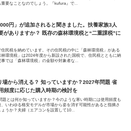
要なことなのでしょう。『kufura』で...
000円」が追加されると聞きました。扶養家族3人
必要がありますか？ 既存の森林環境税と“二重課税”に
で住民税を納めています。その住民税の中に「森林環境税」がある
林環境税」は2024年度から新設された国税で、住民税とともに納
事では「森林環境税」の金額や対象者な...
り場から消える？ 知っていますか？2027年問題 省
使用頻度に応じた購入時期の検討を
年問題とは何か知っていますか？今のような寒い時期には使用頻度も
後、いわゆる格安モデルが市場から姿を消す可能性があると指摘さ
うか？夫婦（エアコンを設置して10...