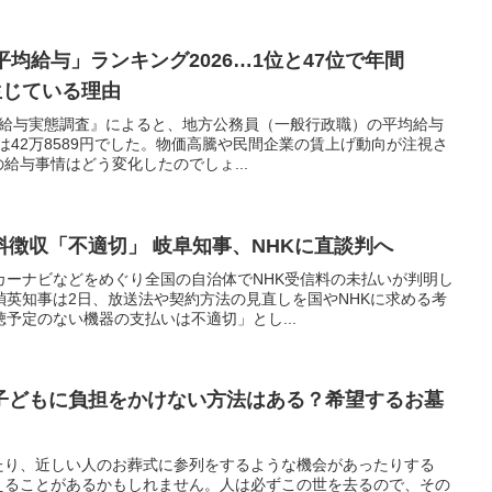
平均給与」ランキング2026…1位と47位で年間
生じている理由
員給与実態調査』によると、地方公務員（一般行政職）の平均給与
均は42万8589円でした。物価高騰や民間企業の賃上げ動向が注視さ
給与事情はどう変化したのでしょ...
徴収「不適切」 岐阜知事、NHKに直談判へ
カーナビなどをめぐり全国の自治体でNHK受信料の未払いが判明し
禎英知事は2日、放送法や契約方法の見直しを国やNHKに求める考
予定のない機器の支払いは不適切」とし...
子どもに負担をかけない方法はある？希望するお墓
たり、近しい人のお葬式に参列をするような機会があったりする
えることがあるかもしれません。人は必ずこの世を去るので、その