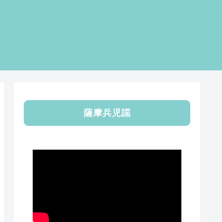
薩摩兵児謡