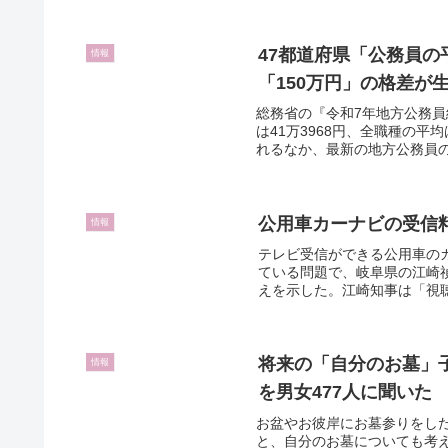
47都道府県「公務員の
情報
「150万円」の格差が
総務省の『令和7年地方公務
は41万3968円、全職種の平
れるなか、最新の地方公務員の
公用車カーナビの受信料
情報
テレビ受信ができる公用車の
ている問題で、岐阜県の江崎
えを示した。江崎知事は「視聴
将来の「自分のお墓」
情報
を男女477人に聞いた
お盆やお彼岸にお墓参りをし
と、自分のお墓についても考