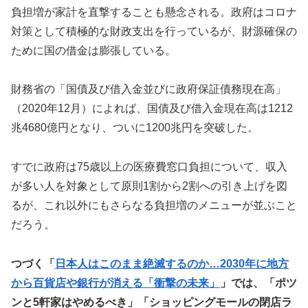
負担増が家計を直撃することも懸念される。政府はコロナ
対策として積極的な財政支出を行っているが、財源確保の
ために国の借金は膨張している。
財務省の「国債及び借入金並びに政府保証債務現在高」
（2020年12月）によれば、国債及び借入金現在高は1212
兆4680億円となり、ついに1200兆円を突破した。
すでに政府は75歳以上の医療費窓口負担について、収入
が多い人を対象として原則1割から2割への引き上げを図
るが、これ以外にもさらなる負担増のメニューが並ぶこと
だろう。
つづく「
日本人はこのまま絶滅するのか…2030年に地方
から百貨店や銀行が消える「衝撃の未来」
」では、「ポツ
ンと5軒家はやめるべき」「ショッピングモールの閉店ラ