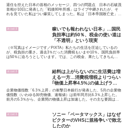
退任を控えた日本の首相のメッセージ、四つの問題点 日本の石破茂
首相が10日に発表した「戦後80年所感」はライブ中継されたが、そ
れを見ていた私はつい爆笑してしまった。私は「日本帝国敗亡史」と
いう講義を担当しており、そこでは日本が太平洋戦争に至...
稼いでも報われない日本」…国民
政治経済
負担率は約50％、税金の使い道は
「不透明」という現実
（※写真はイメージです／PIXTA）私たちの生活を圧迫しているの
が、税負担の重さ。過去3％だった消費税もいまや10％。国民負担率
は50％に迫ろうとしています。では、この税金、果たしてきちんと
使われているのでしょうか？ 本記事では、宮脇さき氏...
給料は上がらないのに生活費は増
政治経済
える一方…消費税増税よりつらい
｢物価上昇率4.5%｣の値上げラッ
シュが始まる
企業物価指数「6.3％上昇」の衝撃日本銀行が発表した、5月の企業物
価指数（いわゆる卸売物価、速報値）は前年同月比6.3％上昇した。
前月の5.3％から、企業間の物価上昇は加速した。その主な要因は、
イラン戦争によるホルムズ海峡の実質的封鎖で、エ...
ソニー「ベータマックス」はなぜ
政治経済
ビクターのVHSに規格争いで敗北
したのか