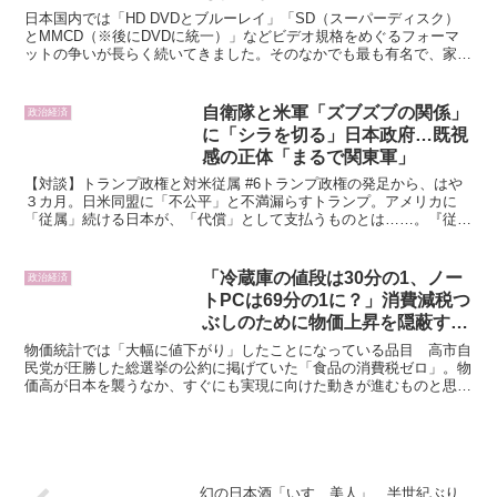
日本国内では「HD DVDとブルーレイ」「SD（スーパーディスク）
とMMCD（※後にDVDに統一）」などビデオ規格をめぐるフォーマ
ットの争いが長らく続いてきました。そのなかでも最も有名で、家電
業界やAV機器の市場に影響を強く与えたのが「ベー...
自衛隊と米軍「ズブズブの関係」
政治経済
に「シラを切る」日本政府…既視
感の正体「まるで関東軍」
【対談】トランプ政権と対米従属 #6トランプ政権の発足から、はや
３カ月。日米同盟に「不公平」と不満漏らすトランプ。アメリカに
「従属」続ける日本が、「代償」として支払うものとは……。『従属
の代償 日米軍事一体化の真実』の著者であるジャーナリス...
「冷蔵庫の値段は30分の1、ノー
政治経済
トPCは69分の1に？」消費減税つ
ぶしのために物価上昇を隠蔽する
政府発表統計のカラクリ 機能向
物価統計では「大幅に値下がり」したことになっている品目 高市自
上など付加価値上昇分で統計上の
民党が圧勝した総選挙の公約に掲げていた「食品の消費税ゼロ」。物
価高が日本を襲うなか、すぐにも実現に向けた動きが進むものと思っ
価格に反映する計算
ていたら、そうなっていない。代わりに与党内で突如として...
幻の日本酒「いすゞ美人」、半世紀ぶり