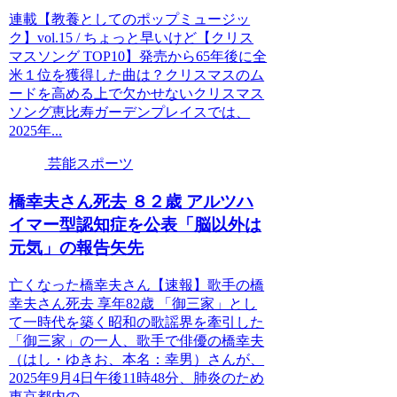
連載【教養としてのポップミュージッ
ク】vol.15 / ちょっと早いけど【クリス
マスソング TOP10】発売から65年後に全
米１位を獲得した曲は？クリスマスのム
ードを高める上で欠かせないクリスマス
ソング恵比寿ガーデンプレイスでは、
2025年...
芸能スポーツ
橋幸夫さん死去 ８２歳 アルツハ
イマー型認知症を公表「脳以外は
元気」の報告矢先
亡くなった橋幸夫さん【速報】歌手の橋
幸夫さん死去 享年82歳 「御三家」とし
て一時代を築く昭和の歌謡界を牽引した
「御三家」の一人、歌手で俳優の橋幸夫
（はし・ゆきお、本名：幸男）さんが、
2025年9月4日午後11時48分、肺炎のため
東京都内の...