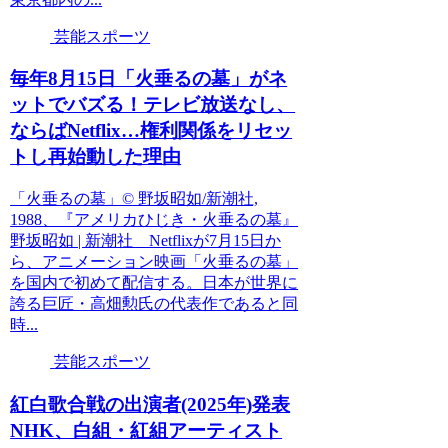
芸能スポーツ
毎年8月15日「火垂るの墓」がネ
ットでバズる！テレビ放送なし、
ならばNetflix…権利関係をリセッ
トし再始動した理由
「火垂るの墓」© 野坂昭如/新潮社,
1988、『アメリカひじき・火垂るの墓』
野坂昭如 | 新潮社 Netflixが7月15日か
ら、アニメーション映画「火垂るの墓」
を国内で初めて配信する。日本が世界に
誇る巨匠・高畑勲氏の代表作であると同
時...
芸能スポーツ
紅白歌合戦の出演者(2025年)発表
NHK、白組・紅組アーティスト