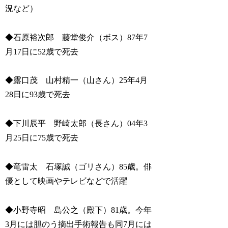
況など）
◆石原裕次郎 藤堂俊介（ボス）87年7
月17日に52歳で死去
◆露口茂 山村精一（山さん）25年4月
28日に93歳で死去
◆下川辰平 野崎太郎（長さん）04年3
月25日に75歳で死去
◆竜雷太 石塚誠（ゴリさん）85歳。俳
優として映画やテレビなどで活躍
◆小野寺昭 島公之（殿下）81歳。今年
3月には胆のう摘出手術報告も同7月には