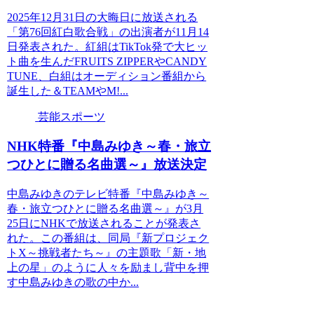
2025年12月31日の大晦日に放送される
「第76回紅白歌合戦」の出演者が11月14
日発表された。紅組はTikTok発で大ヒッ
ト曲を生んだFRUITS ZIPPERやCANDY
TUNE、白組はオーディション番組から
誕生した＆TEAMやM!...
芸能スポーツ
NHK特番『中島みゆき～春・旅立
つひとに贈る名曲選～』放送決定
中島みゆきのテレビ特番『中島みゆき～
春・旅立つひとに贈る名曲選～』が3月
25日にNHKで放送されることが発表さ
れた。この番組は、同局『新プロジェク
トX～挑戦者たち～』の主題歌「新・地
上の星」のように人々を励まし背中を押
す中島みゆきの歌の中か...