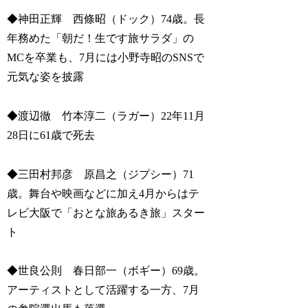
◆神田正輝 西條昭（ドック）74歳。長
年務めた「朝だ！生です旅サラダ」の
MCを卒業も、7月には小野寺昭のSNSで
元気な姿を披露
◆渡辺徹 竹本淳二（ラガー）22年11月
28日に61歳で死去
◆三田村邦彦 原昌之（ジプシー）71
歳。舞台や映画などに加え4月からはテ
レビ大阪で「おとな旅あるき旅」スター
ト
◆世良公則 春日部一（ボギー）69歳。
アーティストとして活躍する一方、7月