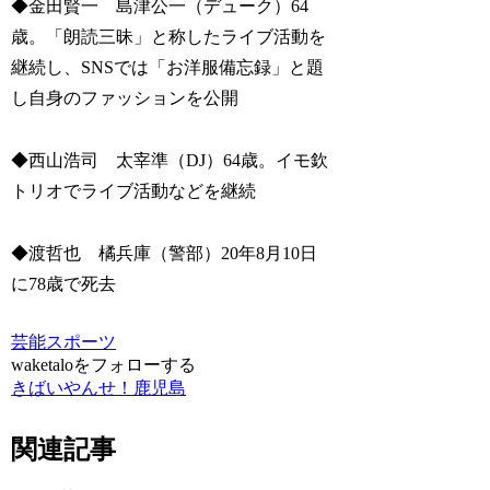
◆金田賢一 島津公一（デューク）64
歳。「朗読三昧」と称したライブ活動を
継続し、SNSでは「お洋服備忘録」と題
し自身のファッションを公開
◆西山浩司 太宰準（DJ）64歳。イモ欽
トリオでライブ活動などを継続
◆渡哲也 橘兵庫（警部）20年8月10日
に78歳で死去
芸能スポーツ
waketaloをフォローする
きばいやんせ！鹿児島
関連記事