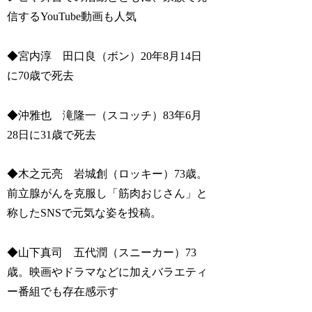
信するYouTube動画も人気
◆宮内淳 田口良（ボン）20年8月14日
に70歳で死去
◆沖雅也 滝隆一（スコッチ）83年6月
28日に31歳で死去
◆木之元亮 岩城創（ロッキー）73歳。
前立腺がんを克服し「筋肉おじさん」と
称したSNSで元気な姿を投稿。
◆山下真司 五代潤（スニーカー）73
歳。映画やドラマなどに加えバラエティ
ー番組でも存在感示す