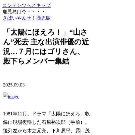
コンテンツへスキップ
鹿児島は今・・・・
きばいやんせ！鹿児島
「太陽にほえろ！」“山さ
ん”死去 主な出演俳優の近
況…７月にはゴリさん、
殿下らメンバー集結
2025.09.03
1981年11月、ドラマ「太陽にほえろ」収
録に現場復帰した石原裕次郎（手前）。
後列左から木之元亮、下川辰平、露口茂