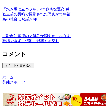
「焼き場に立つ少年」の“数奇な運命”終
戦直後の長崎で撮影された写真が毎年福
島の教会に 戦後80年
【独自】国境の２離島が消失か、存在を
確認できず…領海に影響する恐れ
コメント
コメントを書き込む
ホーム
芸能スポーツ