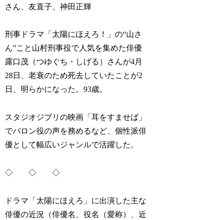
さん、友直子、神田正輝
刑事ドラマ「太陽にほえろ！」の“山さ
ん”こと山村刑事役で人気を集めた俳優
露口茂（つゆぐち・しげる）さんが4月
28日、老衰のため死去していたことが2
日、明らかになった。93歳。
スタジオジブリの映画「耳をすませば」
でバロン役の声を務めるなど、個性派俳
優として幅広いジャンルで活躍した。
◇ ◇ ◇
ドラマ「太陽にほえろ」に出演した主な
俳優の近況（俳優名、役名（愛称）、近