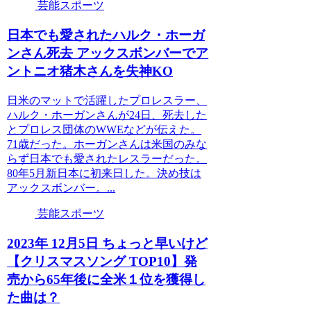
芸能スポーツ
日本でも愛されたハルク・ホーガ
ンさん死去 アックスボンバーでア
ントニオ猪木さんを失神KO
日米のマットで活躍したプロレスラー、
ハルク・ホーガンさんが24日、死去した
とプロレス団体のWWEなどが伝えた。
71歳だった。ホーガンさんは米国のみな
らず日本でも愛されたレスラーだった。
80年5月新日本に初来日した。決め技は
アックスボンバー。...
芸能スポーツ
2023年 12月5日 ちょっと早いけど
【クリスマスソング TOP10】発
売から65年後に全米１位を獲得し
た曲は？