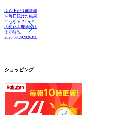
ぶら下がり健康器
を毎日続けた結果
どうなる？1ヶ月
ヨーグルトを毎日
日本に神社はいく
腎
の変化を理学療法
食べたら体はどう
つある？全国8万
「
士が解説
変わる？管理栄養
社の統計と神社本
状
2026.03.29
2026.03.29
士が教える効果と
庁・宗教法人の仕
か
2026
正しい食べ方
組みを解説【神社
2026.03.04
2026.03.04
の話】
2026.02.13
ショッピング