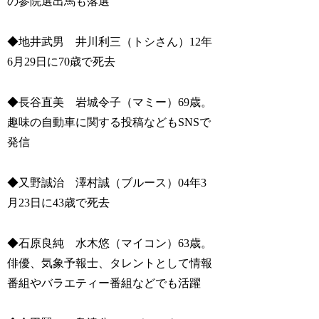
の参院選出馬も落選
◆地井武男 井川利三（トシさん）12年
6月29日に70歳で死去
◆長谷直美 岩城令子（マミー）69歳。
趣味の自動車に関する投稿などもSNSで
発信
◆又野誠治 澤村誠（ブルース）04年3
月23日に43歳で死去
◆石原良純 水木悠（マイコン）63歳。
俳優、気象予報士、タレントとして情報
番組やバラエティー番組などでも活躍