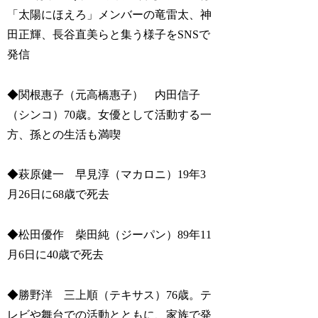
「太陽にほえろ」メンバーの竜雷太、神
田正輝、長谷直美らと集う様子をSNSで
発信
◆関根惠子（元高橋惠子） 内田信子
（シンコ）70歳。女優として活動する一
方、孫との生活も満喫
◆萩原健一 早見淳（マカロニ）19年3
月26日に68歳で死去
◆松田優作 柴田純（ジーパン）89年11
月6日に40歳で死去
◆勝野洋 三上順（テキサス）76歳。テ
レビや舞台での活動とともに、家族で発