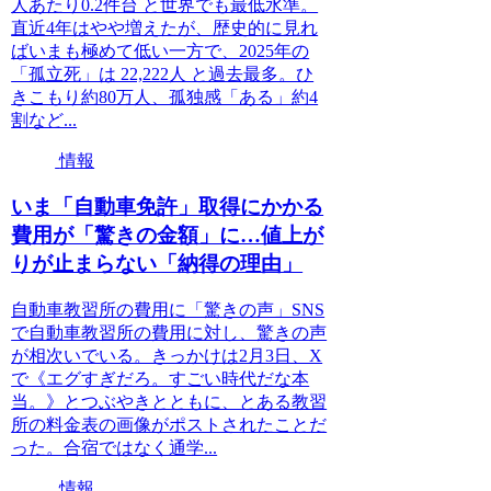
人あたり0.2件台 と世界でも最低水準。
直近4年はやや増えたが、歴史的に見れ
ばいまも極めて低い一方で、2025年の
「孤立死」は 22,222人 と過去最多。ひ
きこもり約80万人、孤独感「ある」約4
割など...
情報
いま「自動車免許」取得にかかる
費用が「驚きの金額」に…値上が
りが止まらない「納得の理由」
自動車教習所の費用に「驚きの声」SNS
で自動車教習所の費用に対し、驚きの声
が相次いでいる。きっかけは2月3日、X
で《エグすぎだろ。すごい時代だな本
当。》とつぶやきとともに、とある教習
所の料金表の画像がポストされたことだ
った。合宿ではなく通学...
情報