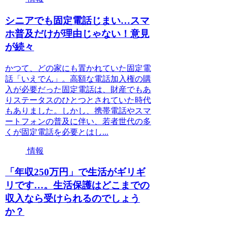
シニアでも固定電話じまい…スマ
ホ普及だけが理由じゃない！意見
が続々
かつて、どの家にも置かれていた固定電
話「いえでん」。高額な電話加入権の購
入が必要だった固定電話は、財産でもあ
りステータスのひとつとされていた時代
もありました。しかし、携帯電話やスマ
ートフォンの普及に伴い、若者世代の多
くが固定電話を必要とはし...
情報
「年収250万円」で生活がギリギ
リです…。生活保護はどこまでの
収入なら受けられるのでしょう
か？