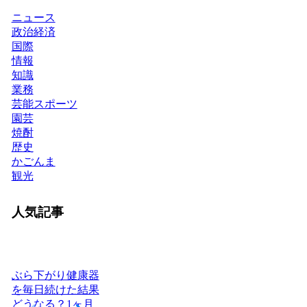
ニュース
政治経済
国際
情報
知識
業務
芸能スポーツ
園芸
焼酎
歴史
かごんま
観光
人気記事
ぶら下がり健康器
を毎日続けた結果
どうなる？1ヶ月