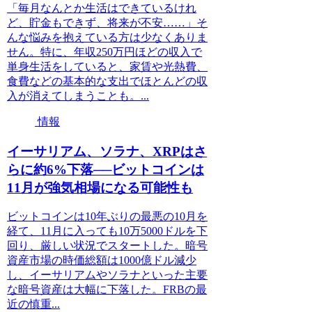
「毎月なんとか生活はできているけれ
ど、貯金もできず、将来が不安……」そ
んな悩みを抱えている方は少なくありま
せん。特に、年収250万円ほどの収入で
単身生活をしていると、家賃や光熱費、
食費などの基本的な支出でほとんどの収
入が消えてしまうことも。...
情報
イーサリアム、ソラナ、XRPはさ
らに約6%下落──ビットコインは
11月が強気相場になる可能性も
ビットコインは10年ぶりの最悪の10月を
経て、11月に入っても10万5000ドルを下
回り、厳しい状況でスタートした。暗号
資産市場の時価総額は1000億ドル減少
し、イーサリアムやソラナといった主要
な暗号資産は大幅に下落した。FRBの最
近の慎重...