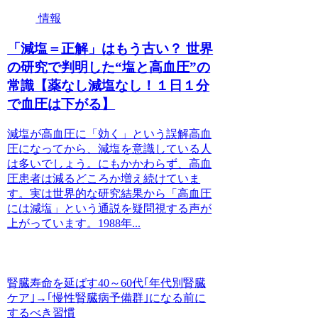
情報
「減塩＝正解」はもう古い？ 世界
の研究で判明した“塩と高血圧”の
常識【薬なし減塩なし！１日１分
で血圧は下がる】
減塩が高血圧に「効く」という誤解高血
圧になってから、減塩を意識している人
は多いでしょう。にもかかわらず、高血
圧患者は減るどころか増え続けていま
す。実は世界的な研究結果から「高血圧
には減塩」という通説を疑問視する声が
上がっています。1988年...
腎臓寿命を延ばす40～60代｢年代別腎臓
ケア｣→｢慢性腎臓病予備群｣になる前に
するべき習慣