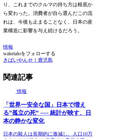
り、これまでのクルマの持ち方は根底か
ら変わった。消費者が自ら選んだこの流
れは、今後も止まることなく、日本の産
業構造に影響を与え続けるだろう。
情報
waketaloをフォローする
きばいやんせ！鹿児島
関連記事
情報
「世界一安全な国」日本で増え
る”孤立の死” ── 統計が映す、日
本の静かな変化
日本の殺人は長期的に激減し、人口10万