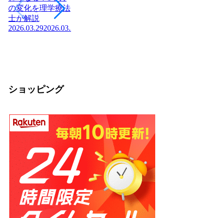
ヨーグルトを毎日
日本に神社はいく
腎
の変化を理学療法
食べたら体はどう
つある？全国8万
「
士が解説
変わる？管理栄養
社の統計と神社本
状
2026.03.29
2026.03.29
士が教える効果と
庁・宗教法人の仕
か
2026
正しい食べ方
組みを解説【神社
2026.03.04
2026.03.04
の話】
2026.02.13
ショッピング