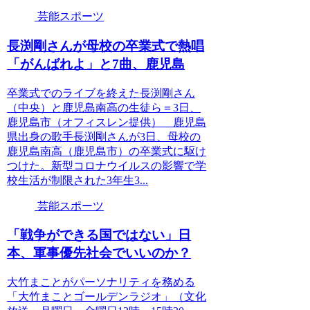
芸能スポーツ
長渕剛さんが母校の卒業式で熱唱
「がんばれよ」と7曲、鹿児島
卒業式でのライブを終えた長渕剛さん
（中央）と鹿児島南高の生徒ら＝3日、
鹿児島市（オフィスレン提供） 鹿児島
県出身の歌手長渕剛さんが3日、母校の
鹿児島南高（鹿児島市）の卒業式に駆け
つけた。新型コロナウイルスの影響で学
校生活が制限された3年生3...
芸能スポーツ
「戦争ができる国ではない」日
本、軍事優先社会でいいのか？
大竹まことがパーソナリティを務める
「大竹まことゴールデンラジオ」（文化