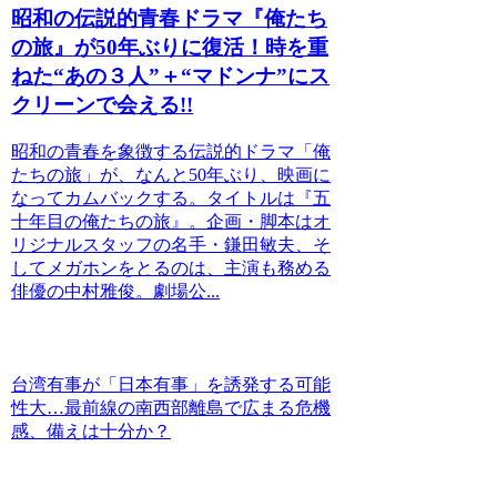
昭和の伝説的青春ドラマ『俺たち
の旅』が50年ぶりに復活！時を重
ねた“あの３人”＋“マドンナ”にス
クリーンで会える!!
昭和の青春を象徴する伝説的ドラマ「俺
たちの旅」が、なんと50年ぶり、映画に
なってカムバックする。タイトルは『五
十年目の俺たちの旅』。企画・脚本はオ
リジナルスタッフの名手・鎌田敏夫、そ
してメガホンをとるのは、主演も務める
俳優の中村雅俊。劇場公...
台湾有事が「日本有事」を誘発する可能
性大…最前線の南西部離島で広まる危機
感、備えは十分か？