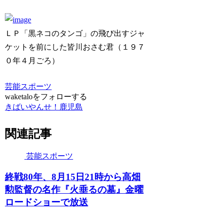
ＬＰ「黒ネコのタンゴ」の飛び出すジャ
ケットを前にした皆川おさむ君（１９７
０年４月ごろ）
芸能スポーツ
waketaloをフォローする
きばいやんせ！鹿児島
関連記事
芸能スポーツ
終戦80年、8月15日21時から高畑
勲監督の名作『火垂るの墓』金曜
ロードショーで放送