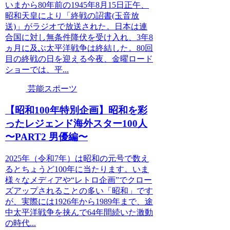
いまから80年前の1945年8月15日正午、
昭和天皇により「終戦の詔書(玉音放
送)」がラジオで放送された。日本は連
合国に対し無条件降伏を受け入れ、3年8
ヵ月に及ぶ太平洋戦争は終結した。80回
目の終戦の日を迎える今夜、金曜ロード
ショーでは、平...
芸能スポーツ
【昭和100年特別企画】昭和を彩
ったレジェンド海外スター100人
〜PART2 男優編〜
2025年（令和7年）は昭和の元号で数え
るとちょうど100年に当たります。いま
様々なメディアや“レトロ企画”でクロー
ズアップされることの多い「昭和」です
が、実際には1926年から1989年まで、途
中太平洋戦争を挟んで64年間続いた激動
の時代...