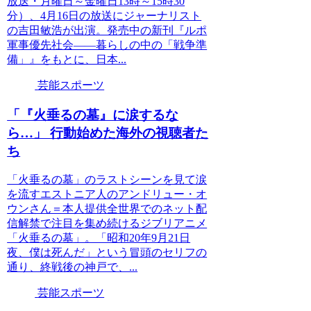
放送・月曜日～金曜日13時～15時30
分）、4月16日の放送にジャーナリスト
の吉田敏浩が出演。発売中の新刊『ルポ
軍事優先社会――暮らしの中の「戦争準
備」』をもとに、日本...
芸能スポーツ
「『火垂るの墓』に涙するな
ら…」 行動始めた海外の視聴者た
ち
「火垂るの墓」のラストシーンを見て涙
を流すエストニア人のアンドリュー・オ
ウンさん＝本人提供全世界でのネット配
信解禁で注目を集め続けるジブリアニメ
「火垂るの墓」。「昭和20年9月21日
夜、僕は死んだ」という冒頭のセリフの
通り、終戦後の神戸で、...
芸能スポーツ