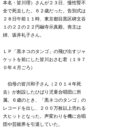
本名・皆川理）さんが２３日、慢性腎不
全で死去した。６２歳だった。告別式は
２８日午前１１時、東京都目黒区碑文谷
１の２２の２２円融寺示真殿。喪主は
姉、坂井礼子さん。
ＬＰ「黒ネコのタンゴ」の飛び出すジャ
ケットを前にした皆川おさむ君（１９７
０年４月ごろ）
伯母の皆川和子さん（２０１４年死
去）が創設したひばり児童合唱団に所
属。６歳のとき、「黒ネコのタンゴ」の
レコードを出し、２００万枚以上売れる
大ヒットとなった。声変わりを機に合唱
団や芸能界を引退していた。