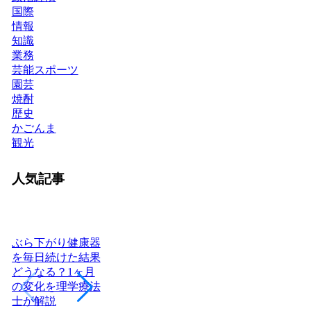
国際
情報
知識
業務
芸能スポーツ
園芸
焼酎
歴史
かごんま
観光
人気記事
ぶら下がり健康器
を毎日続けた結果
どうなる？1ヶ月
ヨーグルトを毎日
日本に神社はいく
腎
の変化を理学療法
食べたら体はどう
つある？全国8万
「
士が解説
変わる？管理栄養
社の統計と神社本
状