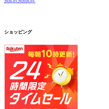
2026.03.29
2026.03.29
士が教える効果と
庁・宗教法人の仕
か
2026
正しい食べ方
組みを解説【神社
2026.03.04
2026.03.04
の話】
2026.02.13
ショッピング