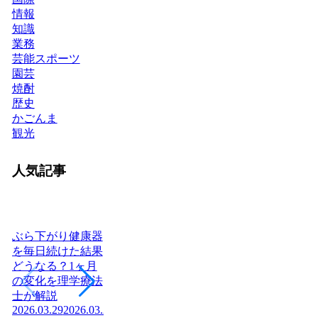
情報
知識
業務
芸能スポーツ
園芸
焼酎
歴史
かごんま
観光
人気記事
ぶら下がり健康器
を毎日続けた結果
どうなる？1ヶ月
ヨーグルトを毎日
日本に神社はいく
腎
の変化を理学療法
食べたら体はどう
つある？全国8万
「
士が解説
変わる？管理栄養
社の統計と神社本
状
2026.03.29
2026.03.29