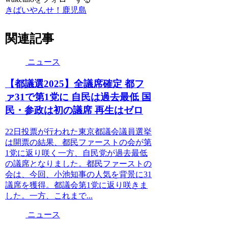
きばいやんせ！鹿児島
関連記事
ニュース
【都議選2025】全議席確定 都フ
ァ31で第1党に 自民は過去最低 国
民・参政は初の議席 再生はゼロ
22日投票が行われた東京都議会議員選挙
は開票の結果、都民ファーストの会が第
1党に返り咲く一方、自民党が過去最低
の議席となりました。都民ファーストの
会は、今回、小池知事の人気を背景に31
議席を獲得。都議会第1党に返り咲きま
した。一方、これまで...
ニュース