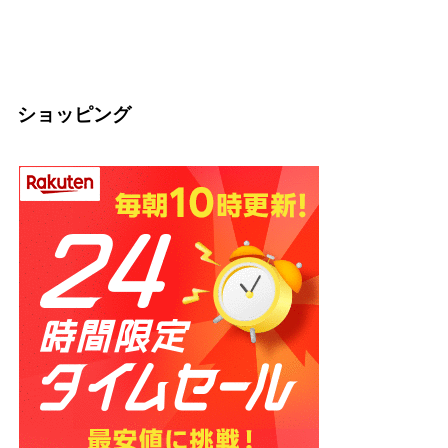
士が教える効果と
庁・宗教法人の仕
か
2026
正しい食べ方
組みを解説【神社
2026.03.04
2026.03.04
の話】
2026.02.13
ショッピング