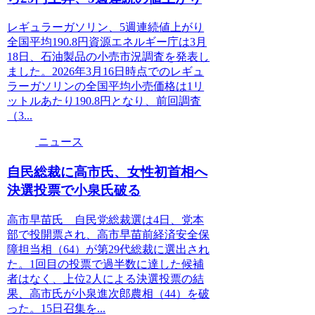
レギュラーガソリン、5週連続値上がり
全国平均190.8円資源エネルギー庁は3月
18日、石油製品の小売市況調査を発表し
ました。2026年3月16日時点でのレギュ
ラーガソリンの全国平均小売価格は1リ
ットルあたり190.8円となり、前回調査
（3...
ニュース
自民総裁に高市氏、女性初首相へ
決選投票で小泉氏破る
高市早苗氏 自民党総裁選は4日、党本
部で投開票され、高市早苗前経済安全保
障担当相（64）が第29代総裁に選出され
た。1回目の投票で過半数に達した候補
者はなく、上位2人による決選投票の結
果、高市氏が小泉進次郎農相（44）を破
った。15日召集を...