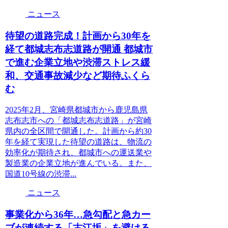
ニュース
待望の道路完成！計画から30年を
経て都城志布志道路が開通 都城市
で進む企業立地や渋滞ストレス緩
和、交通事故減少など期待ふくら
む
2025年2月、宮崎県都城市から鹿児島県
志布志市への「都城志布志道路」が宮崎
県内の全区間で開通した。計画から約30
年を経て実現した待望の道路は、物流の
効率化が期待され、都城市への運送業や
製造業の企業立地が進んでいる。また、
国道10号線の渋滞...
ニュース
事業化から36年…急勾配と急カー
ブが連続する「古江坂」を避ける