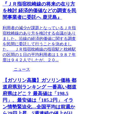
『ＪＲ指宿枕崎線の将来の在り方
を検討 経済的価値などの調査を民
間事業者に委託へ 鹿児島』
利用者の減少が課題となっているＪＲ指
宿枕崎線のあり方を検討する会議があり
ました。沿線の経済的価値に関する調査
を民間に委託して行うことを決めまし
た。 ＪＲ指宿枕崎線の指宿駅と枕崎駅
の区間の１日の平均利用者は１９８７年
度は９４２人でしたが、２０...
ニュース
【ガソリン高騰】ガソリン価格 都
道府県別ランキング 一番高い都道
府県はどこ？ 最高値は「198.5
円」、最安値は「185.2円」 イラ
ン情勢緊迫化…全国平均は前週か
ら29円上昇、5週連続の値上がり