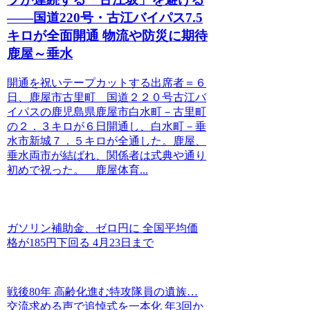
――国道220号・古江バイパス7.5
キロが全面開通 物流や防災に期待
鹿屋～垂水
開通を祝いテープカットする出席者＝６
日、鹿屋市古里町 国道２２０号古江バ
イパスの鹿児島県鹿屋市白水町－古里町
の２．３キロが６日開通し、白水町－垂
水市新城７．５キロが全通した。鹿屋、
垂水両市が結ばれ、関係者は式典や通り
初めで祝った。 鹿屋体育...
ガソリン補助金、ゼロ円に 全国平均価
格が185円下回る 4月23日まで
戦後80年 高齢化進む特攻隊員の遺族…
交流求める声で追悼式を一本化 年3回か