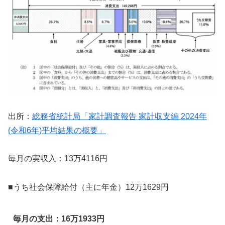
出所：
総務省統計局「家計調査報告 家計収支編 2024年
(令和6年)平均結果の概要」
毎月の実収入：13万4116円
■うち社会保障給付（主に年金）12万1629円
毎月の支出：16万1933円