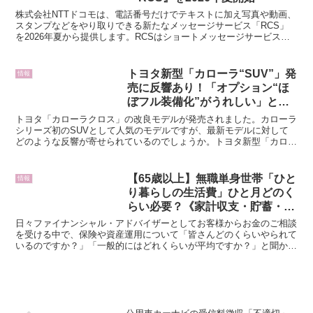
株式会社NTTドコモは、電話番号だけでテキストに加え写真や動画、
スタンプなどをやり取りできる新たなメッセージサービス「RCS」
を2026年夏から提供します。RCSはショートメッセージサービスの
後継と位置づけられ、携帯電話事業者の業界団体であ...
トヨタ新型「カローラ“SUV”」発
情報
売に反響あり！「オプション“ほ
ぼフル装備化”がうれしい」と評
判に！ 最安グレード廃止で「敷
トヨタ「カローラクロス」の改良モデルが発売されました。カローラ
居が高くなった？」の声もある
シリーズ初のSUVとして人気のモデルですが、最新モデルに対して
どのような反響が寄せられているのでしょうか。トヨタ新型「カロー
「クロス」何が変わった？
ラ“SUV”」発売に反響あり！ トヨタは2026年7月...
【65歳以上】無職単身世帯「ひと
情報
り暮らしの生活費」ひと月どのく
らい必要？《家計収支・貯蓄・年
金月額》みんなの平均を解説！
日々ファイナンシャル・アドバイザーとしてお客様からお金のご相談
を受ける中で、保険や資産運用について「皆さんどのくらいやられて
いるのですか？」「一般的にはどれくらいが平均ですか？」と聞かれ
ることがよくあります。お金に関する知識は学校で教わる機...