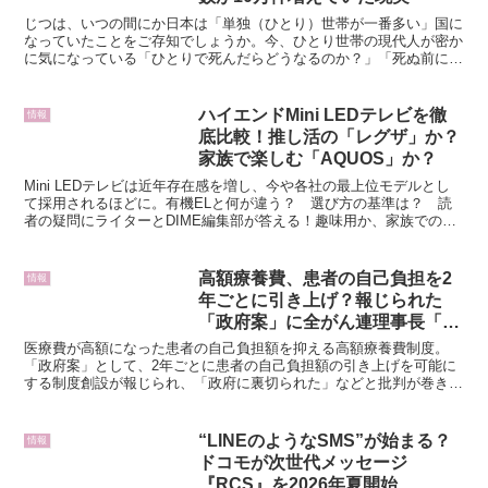
じつは、いつの間にか日本は「単独（ひとり）世帯が一番多い」国に
なっていたことをご存知でしょうか。今、ひとり世帯の現代人が密か
に気になっている「ひとりで死んだらどうなるのか？」「死ぬ前に何
をしておけばいいのか？」「死亡届の「届出人」は誰がなる...
ハイエンドMini LEDテレビを徹
情報
底比較！推し活の「レグザ」か？
家族で楽しむ「AQUOS」か？
Mini LEDテレビは近年存在感を増し、今や各社の最上位モデルとし
て採用されるほどに。有機ELと何が違う？ 選び方の基準は？ 読
者の疑問にライターとDIME編集部が答える！趣味用か、家族での使
用か用途にあわせて選ぼうタジリ 家族との映画鑑...
高額療養費、患者の自己負担を2
情報
年ごとに引き上げ？報じられた
「政府案」に全がん連理事長「正
気の沙汰ではない」
医療費が高額になった患者の自己負担額を抑える高額療養費制度。
「政府案」として、2年ごとに患者の自己負担額の引き上げを可能に
する制度創設が報じられ、「政府に裏切られた」などと批判が巻き起
こっています。全国がん患者団体連合会の天野慎介理事長に緊...
“LINEのようなSMS”が始まる？
情報
ドコモが次世代メッセージ
『RCS』を2026年夏開始