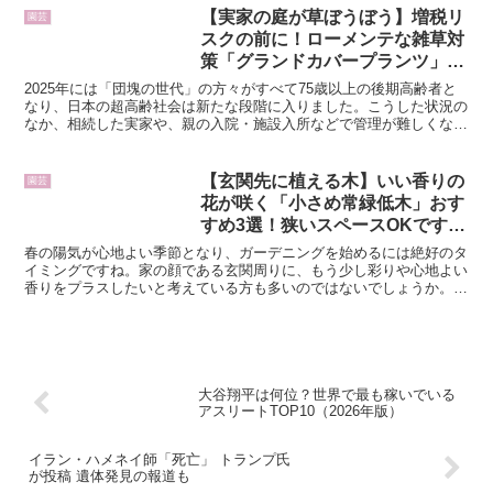
【実家の庭が草ぼうぼう】増税リ
園芸
スクの前に！ローメンテな雑草対
策「グランドカバープランツ」3
選草むしりの負担を大幅カット。
2025年には「団塊の世代」の方々がすべて75歳以上の後期高齢者と
遠方の実家でも無理なく続く管理
なり、日本の超高齢社会は新たな段階に入りました。こうした状況の
なか、相続した実家や、親の入院・施設入所などで管理が難しくなっ
のコツと、知っておきたい新登記
た庭の雑草問題に直面している方も多いのではないでし...
ルール
【玄関先に植える木】いい香りの
園芸
花が咲く「小さめ常緑低木」おす
すめ3選！狭いスペースOKです乾
燥に強い木や半日陰を好む木も！
春の陽気が心地よい季節となり、ガーデニングを始めるには絶好のタ
初心者でも育てやすいローメンテ
イミングですね。家の顔である玄関周りに、もう少し彩りや心地よい
香りをプラスしたいと考えている方も多いのではないでしょうか。そ
な庭木たち
んなときには、大きくなりすぎず、良い香りの花を咲かせる...
大谷翔平は何位？世界で最も稼いでいる
アスリートTOP10（2026年版）
イラン・ハメネイ師「死亡」 トランプ氏
が投稿 遺体発見の報道も