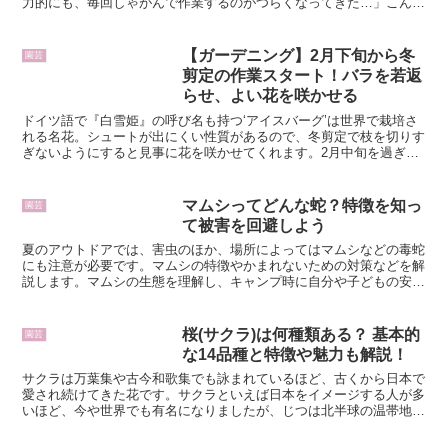
力的にも、毎回しゃがんで作業するのがつらくなってきた…」こんな
悩み、あなたにも思い当たることはありませんか？雑草はす...
【ガーデニング】2月下旬から冬
園芸
剪定の作業スタート！バラを若返
らせ、よい花を咲かせる
ドイツ語で『白雪姫』の呼び名も持つ‘アイスバーグ’は世界で栽培さ
れる名花。シュートが出にくい性質があるので、冬剪定で枝を切りす
ぎないようにすると見事に花を咲かせてくれます。2月中旬を過ぎる
とバラの冬剪定の作業がスタートします。バラ栽培はマニ...
マムシってどんな蛇？特徴を知っ
園芸
て被害を回避しよう
夏のアウトドアでは、害虫のほか、場所によってはマムシなどの毒蛇
にも注意が必要です。マムシの特徴やかまれないための対策などを解
説します。マムシの生態を理解し、キャンプ時に自分や子どもの安全
を確保しましょう。マムシの特徴・生態参考記事「意外と身...
桜(サクラ)は何種類ある？ 基本的
園芸
な14品種と特徴や魅力も解説！
サクラは万葉集や古今和歌集でも詠まれているほど、古くから日本で
愛され続けてきた花です。サクラといえば日本をイメージする人が多
いほど、今や世界でも有名になりましたが、じつは北半球の温帯地域
に広く分布し、花が美しい種類や実を収穫する種類、常緑の...