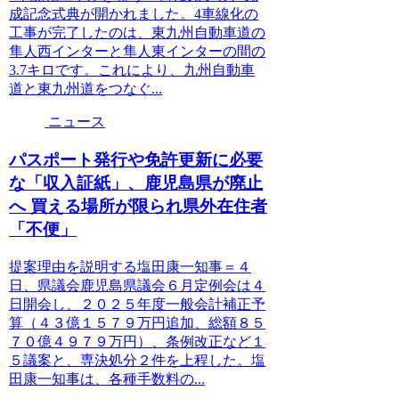
成記念式典が開かれました。4車線化の
工事が完了したのは、東九州自動車道の
隼人西インターと隼人東インターの間の
3.7キロです。これにより、九州自動車
道と東九州道をつなぐ...
ニュース
パスポート発行や免許更新に必要
な「収入証紙」、鹿児島県が廃止
へ 買える場所が限られ県外在住者
「不便」
提案理由を説明する塩田康一知事＝４
日、県議会鹿児島県議会６月定例会は４
日開会し、２０２５年度一般会計補正予
算（４３億１５７９万円追加、総額８５
７０億４９７９万円）、条例改正など１
５議案と、専決処分２件を上程した。塩
田康一知事は、各種手数料の...