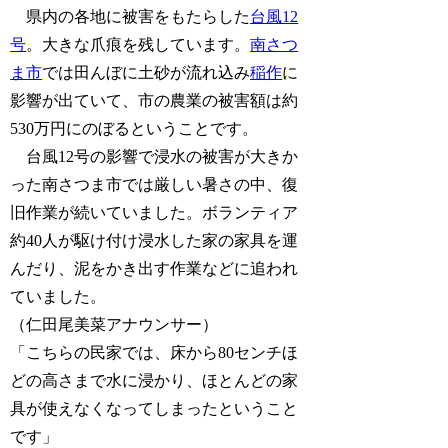
県内の各地に被害をもたらした
台風12
号
。大きな爪痕を残しています。
南さつ
ま市
では田んぼに土砂が流れ込み
稲作
に
影響が出ていて、市の農業の被害額は約
530万円にのぼるということです。
台風12号の影響で浸水の被害が大きか
った南さつま市では厳しい暑さの中、復
旧作業が続いていました。ボランティア
約40人が駆け付け浸水した家の家具を運
んだり、泥をかき出す作業などに追われ
ていました。
（仁田尾美菜アナウンサー）
「こちらの民家では、床から80センチほ
どの高さまで水に浸かり、ほとんどの家
具が使えなくなってしまったということ
です」