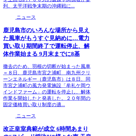
列。太平洋戦争末期の沖縄戦に...
ニュース
鹿児島市のいろんな場所から見え
た風車がもうすぐ見納めに…電力
買い取り期間終了で運転停止、解
体作業始まる 9月末までに8基
撤去のため、羽根の切断が始まった風車
＝８日、鹿児島市宮之浦町 南九州クリ
ーンエネルギー（鹿児島市）は８日、同
市宮之浦町の風力発電施設「牟礼ケ岡ウ
インドファーム」の運転を停止し、解体
作業を開始したと発表した。２０年間の
固定価格買い取り制度の適...
ニュース
改正皇室典範が成立 6時間あまり