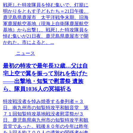
戦死した特攻隊員を悼む集いで、灯籠に
明かりをともす子どもたち＝21日午後、
鹿児島県鹿屋市 太平洋戦争末期、旧海
軍鹿屋航空基地（現海上自衛隊鹿屋航空
基地）から出撃し、戦死した特攻隊員を
悼む集いが21日夜、鹿児島県鹿屋市で開
かれた。市によると、...
ニュース
最初の特攻で最年長32歳…父は自
宅上空で翼を振って別れを告げた
――出撃地・知覧で慰霊祭 遺族
ら、隊員1036人の冥福祈る
特攻戦没者を悼み焼香する参列者＝３
日、南九州市の知覧特攻平和観音堂 第
７１回知覧特攻基地戦没者慰霊祭が３
日、鹿児島県南九州市の知覧特攻平和観
音堂であった。戦後８０年の今年は昨年
を上回る約７００人の遺族や関係者が参