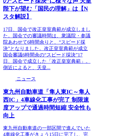
の“スピード採決”に様々な声 天皇
陛下が望む「国民の理解」は【N
スタ解説】
17日、国会で改正皇室典範が成立しまし
た。国会での審議時間は、衆議院・参議
院あわせて6時間余りと、“スピード採
決”となりました。改正皇室典範が成立
国会審議6時間余の“スピード採決”17
日、国会で成立した「改正皇室典範」。
側近によると、天皇...
ニュース
東九州自動車道「隼人東IC～隼人
西IC」4車線化工事が完了 制限速
度アップで通過時間短縮 安全性も
向上
東九州自動車道の一部区間で進んでいた
4車線化工事がきょう15日に完了し、完