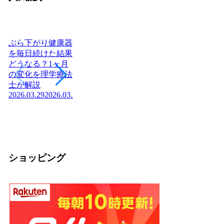
ぶら下がり健康器
を毎日続けた結果
どうなる？1ヶ月
ヨーグルトを毎日
日本に神社はいく
腎
の変化を理学療法
食べたら体はどう
つある？全国8万
「
士が解説
変わる？管理栄養
社の統計と神社本
状
2026.03.29
2026.03.29
士が教える効果と
庁・宗教法人の仕
か
2026
正しい食べ方
組みを解説【神社
2026.03.04
2026.03.04
の話】
2026.02.13
ショッピング