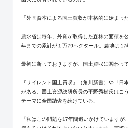
「外国資本による国土買収が本格的に始まったの
農水省は毎年、外資が取得した森林の面積を公表
年までの累計が１万79ヘクタール。農地は’17
最初に断っておきますが、国土買収に関わっ
『サイレント国土買収』（角川新書）や『日
がある、国土資源総研所長の平野秀樹氏はこう
テーマに全国踏査を続けている。
「私はこの問題を17年間追いかけていますが