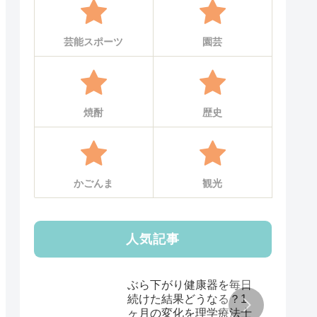
芸能スポーツ
園芸
焼酎
歴史
かごんま
観光
人気記事
ぶら下がり健康器を毎日
続けた結果どうなる？1
ヶ月の変化を理学療法士