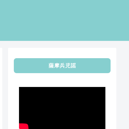
薩摩兵児謡