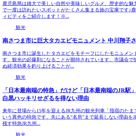
鹿児島県は雄大で美しい自然や美味しいグルメ、歴史的な魅
で一度は訪れたいスポットがたくさん集まる旅の宝庫です♪
ィビティをご紹介します！※...
観光
南さつま市に巨大タカエビモニュメント 中川翔子さ
南さつま市に誕生したタカエビをモチーフにしたモニュメン
す。観光の起爆剤になることが期待されています。市議会で
ぬ経済効果を釣り上げることが...
観光
「日本最南端の特急」だけど「日本最南端のJR駅
白黒ハッキリせざるを得ない理由
来年に登場から15年を迎えるJR九州の観光列車「指宿のたま
いう異色の特急です。先にある“名所”まで延長しない理由を
残す特急JR九州...
観光