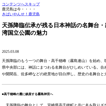
コンテンツへスキップ
鹿児島は今・・・・
きばいやんせ！鹿児島
天孫降臨伝承が残る日本神話の名舞台・
湾国立公園の魅力
2025.03.08
天孫降臨のもう一つの舞台・高千穂峰（霧島連山）を始め、
県中央部には、神話にまつわる名舞台がひしめいている。合
や開聞岳、佐多岬などの絶景地が目白押し。歴史の名舞台と
■高千穂峰の麓に鎮座する霧島神宮へ
天孫降臨の舞台として、宮崎県高千穂町と共に名を取りざ