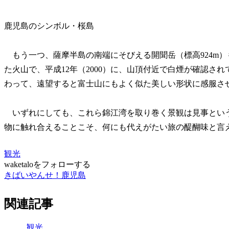
鹿児島のシンボル・桜島
もう一つ、薩摩半島の南端にそびえる開聞岳（標高924m
た火山で、平成12年（2000）に、山頂付近で白煙が確認さ
わって、遠望すると富士山にもよく似た美しい形状に感服さ
いずれにしても、これら錦江湾を取り巻く景観は見事とい
物に触れ合えることこそ、何にも代えがたい旅の醍醐味と言
観光
waketaloをフォローする
きばいやんせ！鹿児島
関連記事
観光