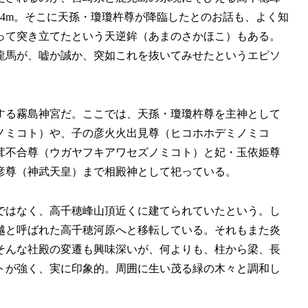
74m。そこに天孫・瓊瓊杵尊が降臨したとのお話も、よく知
って突き立てたという天逆鉾（あまのさかほこ）もある。
龍馬が、嘘か誠か、突如これを抜いてみせたというエピソ
する霧島神宮だ。ここでは、天孫・瓊瓊杵尊を主神として
ノミコト）や、子の彦火火出見尊（ヒコホホデミノミコ
茸不合尊（ウガヤフキアワセズノミコト）と妃・玉依姫尊
彦尊（神武天皇）まで相殿神として祀っている。
ではなく、高千穂峰山頂近くに建てられていたという。し
尾越と呼ばれた高千穂河原へと移転している。それもまた炎
。そんな社殿の変遷も興味深いが、何よりも、柱から梁、長
トが強く、実に印象的。周囲に生い茂る緑の木々と調和し