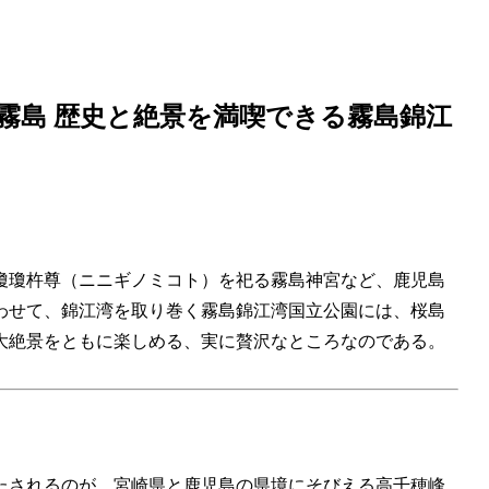
霧島 歴史と絶景を満喫できる霧島錦江
瓊瓊杵尊（ニニギノミコト）を祀る霧島神宮など、鹿児島
わせて、錦江湾を取り巻く霧島錦江湾国立公園には、桜島
大絶景をともに楽しめる、実に贅沢なところなのである。
たされるのが、宮崎県と鹿児島の県境にそびえる高千穂峰