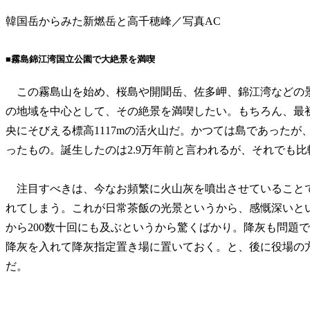
韓国岳からみた新燃岳と高千穂峰／写真AC
■霧島錦江湾国立公園で大絶景を満喫
この霧島山を始め、桜島や開聞岳、佐多岬、錦江湾などの
の地域を中心として、その絶景を満喫したい。もちろん、最
央にそびえる標高1117mの活火山だ。かつては島であったが
ったもの。誕生したのは2.9万年前と言われるが、それでも
注目すべきは、今なお頻繁に火山灰を噴出させていること
れてしまう。これが日常茶飯の光景というから、感慨深いとい
から200数十回にも及ぶというから驚くばかり。降灰も問題
降灰を入れて降灰指定置き場に置いておく。と、後に役場の
だ。