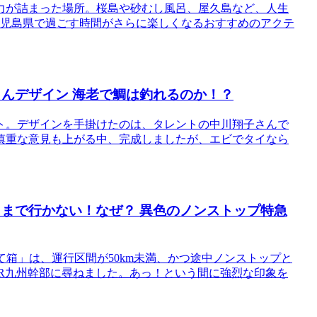
力が詰まった場所。桜島や砂むし風呂、屋久島など、人生
鹿児島県で過ごす時間がさらに楽しくなるおすすめのアクテ
んデザイン 海老で鯛は釣れるのか！？
ト。デザインを手掛けたのは、タレントの中川翔子さんで
慎重な意見も上がる中、完成しましたが、エビでタイなら
」まで行かない！なぜ？ 異色のノンストップ特急
て箱」は、運行区間が50km未満、かつ途中ノンストップと
JR九州幹部に尋ねました。あっ！という間に強烈な印象を