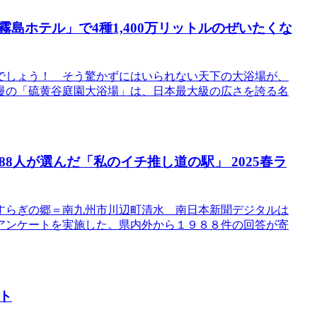
島ホテル」で4種1,400万リットルのぜいたくな
でしょう！ そう驚かずにはいられない天下の大浴場が、
慢の「硫黄谷庭園大浴場」は、日本最大級の広さを誇る名
8人が選んだ「私のイチ推し道の駅」 2025春ラ
すらぎの郷＝南九州市川辺町清水 南日本新聞デジタルは
アンケートを実施した。県内外から１９８８件の回答が寄
ト