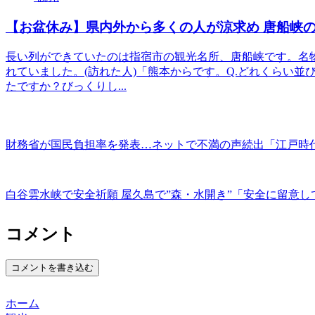
【お盆休み】県内外から多くの人が涼求め 唐船峡の
長い列ができていたのは指宿市の観光名所、唐船峡です。名
れていました。(訪れた人)「熊本からです。Q.どれくらい並
たですか？びっくりし...
財務省が国民負担率を発表…ネットで不満の声続出「江戸時
白谷雲水峡で安全祈願 屋久島で”森・水開き”「安全に留意
コメント
コメントを書き込む
ホーム