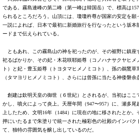
である。霧島連峰の第二峰（第一峰は韓国岳）で、標高は15
られるところだろう。山頂には、瓊瓊杵尊が国家の安定を願
一説によれば、日本で最初に新婚旅行を行なったという坂本
ードまで伝えられている。
ともあれ、この霧島山の神を祀ったのが、その裾野に鎮座
祀るばかりか、その妃・木花咲耶姫尊（コノハナサクヤヒメ
ト）と妃・豊玉姫尊（トヨタマヒメノミコト）、孫の鵜鶿草
（タマヨリヒメノミコト）、さらには曾孫に当たる神倭磐余
創建は欽明天皇の御世（６世紀）とされるが、当初はここ
かし、噴火によって炎上。天暦年間（947〜957）に、瀬多
上したため、文明16年（1484）に現在の地に移されたとか
押にいたるまで朱塗りで統一された極彩色の社殿のインパク
て、独特の雰囲気を醸し出しているのだ。