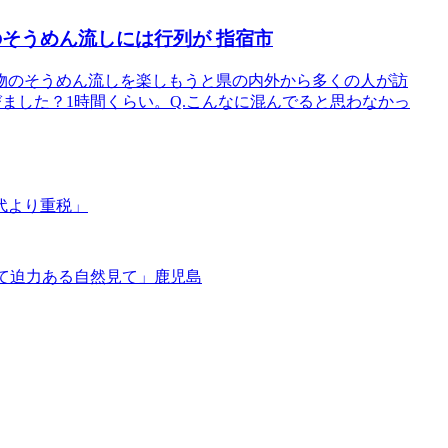
そうめん流しには行列が 指宿市
物のそうめん流しを楽しもうと県の内外から多くの人が訪
びました？1時間くらい。Q.こんなに混んでると思わなかっ
代より重税」
して迫力ある自然見て」鹿児島