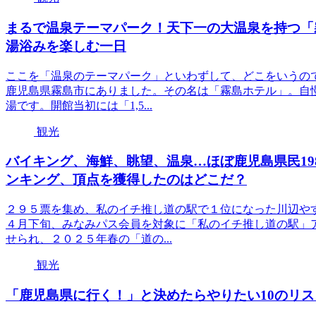
まるで温泉テーマパーク！天下一の大温泉を持つ「霧
湯浴みを楽しむ一日
ここを「温泉のテーマパーク」といわずして、どこをいうの
鹿児島県霧島市にありました。その名は「霧島ホテル」。自
湯です。開館当初には「1,5...
観光
バイキング、海鮮、眺望、温泉…ほぼ鹿児島県民198
ンキング、頂点を獲得したのはどこだ？
２９５票を集め、私のイチ推し道の駅で１位になった川辺や
４月下旬、みなみパス会員を対象に「私のイチ推し道の駅」
せられ、２０２５年春の「道の...
観光
「鹿児島県に行く！」と決めたらやりたい10のリス