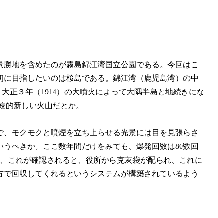
景勝地を含めたのが霧島錦江湾国立公園である。今回はこ
初に目指したいのは桜島である。錦江湾（鹿児島湾）の中
、大正３年（1914）の大噴火によって大隅半島と地続きにな
比較的新しい火山だとか。
で、モクモクと噴煙を立ち上らせる光景には目を見張らさ
うべきか。ここ数年間だけをみても、爆発回数は80数回
で、これが確認されると、役所から克灰袋が配られ、これに
方で回収してくれるというシステムが構築されているよう