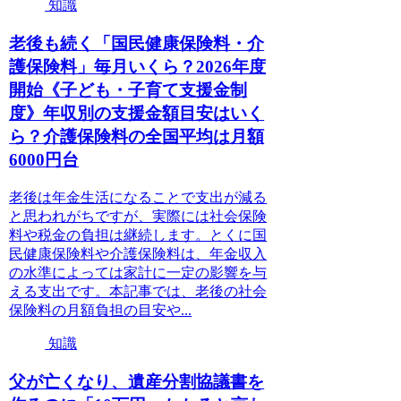
知識
老後も続く「国民健康保険料・介
護保険料」毎月いくら？2026年度
開始《子ども・子育て支援金制
度》年収別の支援金額目安はいく
ら？介護保険料の全国平均は月額
6000円台
老後は年金生活になることで支出が減る
と思われがちですが、実際には社会保険
料や税金の負担は継続します。とくに国
民健康保険料や介護保険料は、年金収入
の水準によっては家計に一定の影響を与
える支出です。本記事では、老後の社会
保険料の月額負担の目安や...
知識
父が亡くなり、遺産分割協議書を