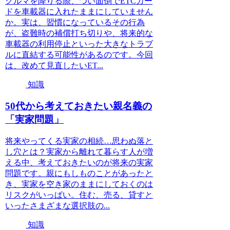
クルマを降りる際、つい面倒でETCカー
ドを車載器に入れたままにしていません
か。実は、習慣になっているその行為
が、盗難時の補償打ち切りや、将来的な
車載器の利用停止といった大きなトラブ
ルに直結する可能性があるのです。今回
は、改めて見直したいET...
知識
50代から考えておきたい親名義の
「実家問題」
将来やってくる実家の相続…思わぬ落と
し穴とは？実家から離れて暮らす人が増
える中、考えておきたいのが将来の実家
問題です。親にもしものことがあったと
き、実家を空き家のままにしておくのは
リスクがいっぱい。住む、売る、貸すと
いったさまざまな選択肢の...
知識