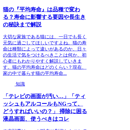
猫の『平均寿命』は品種で変わ
る？寿命に影響する要因や長生き
の秘訣まで解説
大切な家族である猫には、一日でも長く
元気に過ごしてほしいですよね。猫の寿
命は種類によって違いがあるのか、日々
の生活で気をつけるべきことは何か、初
心者にもわかりやすく解説していきま
す。猫の平均寿命はどのくらい？現在、
家の中で暮らす猫の平均寿命...
知識
「テレビの画面が汚い…」「ティ
ッシュもアルコールもNGって、
どうすればいいの？」 掃除に困る
液晶画面、使うべきはコレ