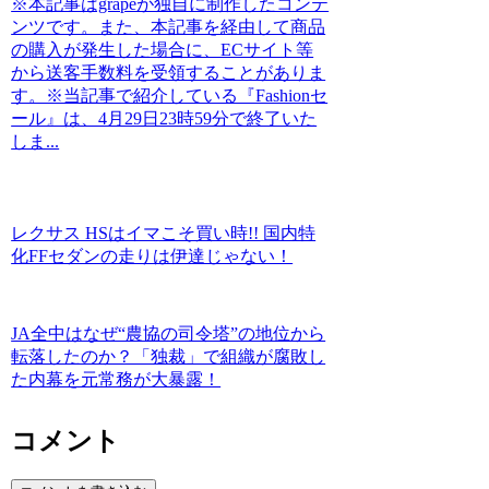
※本記事はgrapeが独自に制作したコンテ
ンツです。また、本記事を経由して商品
の購入が発生した場合に、ECサイト等
から送客手数料を受領することがありま
す。※当記事で紹介している『Fashionセ
ール』は、4月29日23時59分で終了いた
しま...
レクサス HSはイマこそ買い時!! 国内特
化FFセダンの走りは伊達じゃない！
JA全中はなぜ“農協の司令塔”の地位から
転落したのか？「独裁」で組織が腐敗し
た内幕を元常務が大暴露！
コメント