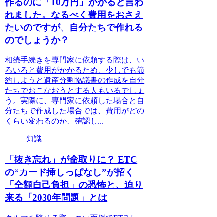
作るのに「10万円」かかると言わ
れました。なるべく費用をおさえ
たいのですが、自分たちで作れる
のでしょうか？
相続手続きを専門家に依頼する際は、い
ろいろと費用がかかるため、少しでも節
約しようと遺産分割協議書の作成を自分
たちでおこなおうとする人もいるでしょ
う。実際に、専門家に依頼した場合と自
分たちで作成した場合では、費用がどの
くらい変わるのか、確認し...
知識
「抜き忘れ」が命取りに？ ETC
の“カード挿しっぱなし”が招く
「全額自己負担」の恐怖と、迫り
来る「2030年問題」とは