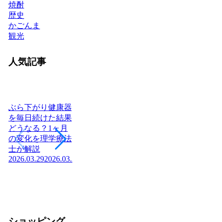
焼酎
歴史
かごんま
観光
人気記事
ぶら下がり健康器
を毎日続けた結果
どうなる？1ヶ月
ヨーグルトを毎日
日本に神社はいく
腎
の変化を理学療法
食べたら体はどう
つある？全国8万
「
士が解説
変わる？管理栄養
社の統計と神社本
状
2026.03.29
2026.03.29
士が教える効果と
庁・宗教法人の仕
か
2026
正しい食べ方
組みを解説【神社
2026.03.04
2026.03.04
の話】
2026.02.13
ショッピング