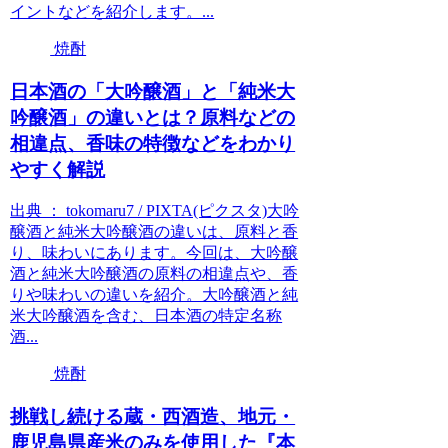
イントなどを紹介します。...
焼酎
日本酒の「大吟醸酒」と「純米大
吟醸酒」の違いとは？原料などの
相違点、香味の特徴などをわかり
やすく解説
出典 ： tokomaru7 / PIXTA(ピクスタ)大吟
醸酒と純米大吟醸酒の違いは、原料と香
り、味わいにあります。今回は、大吟醸
酒と純米大吟醸酒の原料の相違点や、香
りや味わいの違いを紹介。大吟醸酒と純
米大吟醸酒を含む、日本酒の特定名称
酒...
焼酎
挑戦し続ける蔵・西酒造、地元・
鹿児島県産米のみを使用した『本