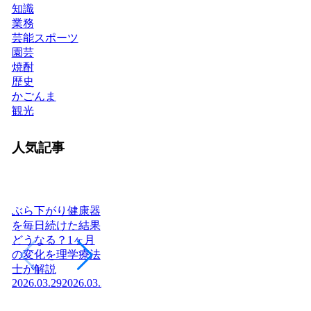
知識
業務
芸能スポーツ
園芸
焼酎
歴史
かごんま
観光
人気記事
ぶら下がり健康器
を毎日続けた結果
どうなる？1ヶ月
ヨーグルトを毎日
日本に神社はいく
腎
の変化を理学療法
食べたら体はどう
つある？全国8万
「
士が解説
変わる？管理栄養
社の統計と神社本
状
2026.03.29
2026.03.29
士が教える効果と
庁・宗教法人の仕
か
2026
正しい食べ方
組みを解説【神社