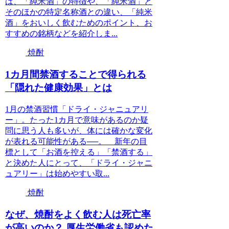
は、「純米酒」の特徴や、「純米酒」と
そのほかの特定名称酒との違い、「純米
酒」をおいしく飲むためのポイント、お
すすめの銘柄などを紹介しま...
焼酎
1カ月間禁酒することで得られる
「隠れた健康効果」とは
1月の禁酒習慣「ドライ・ジャニュアリ
ー」。たった1カ月で意味があるのか疑
問に思う人も多いが、体には確かな変化
が表れる可能性がある──。 新年の目
標として「お酒を控える」「禁酒する」
と決めた人にとって、「ドライ・ジャニ
ュアリー」は始めやすい取...
焼酎
なぜ、焼酎をよく飲む人は死亡率
が高いのか？ 厚生労働省も認めた