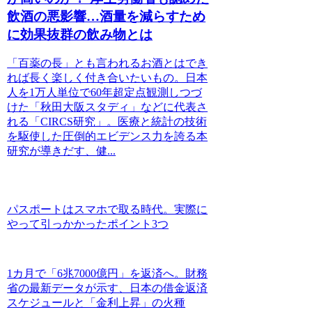
飲酒の悪影響…酒量を減らすため
に効果抜群の飲み物とは
「百薬の長」とも言われるお酒とはでき
れば長く楽しく付き合いたいもの。日本
人を1万人単位で60年超定点観測しつづ
けた「秋田大阪スタディ」などに代表さ
れる「CIRCS研究」。医療と統計の技術
を駆使した圧倒的エビデンス力を誇る本
研究が導きだす、健...
パスポートはスマホで取る時代。実際に
やって引っかかったポイント3つ
1カ月で「6兆7000億円」を返済へ。財務
省の最新データが示す、日本の借金返済
スケジュールと「金利上昇」の火種