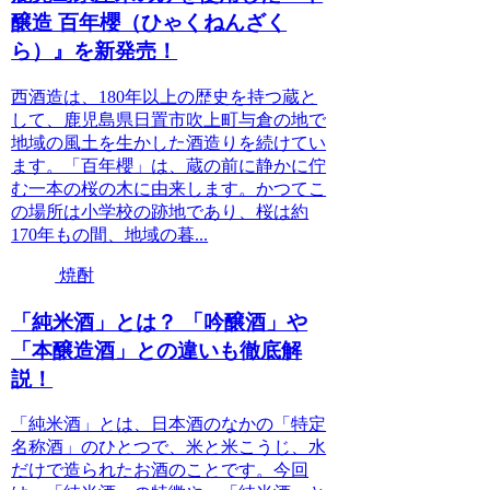
醸造 百年櫻（ひゃくねんざく
ら）』を新発売！
西酒造は、180年以上の歴史を持つ蔵と
して、鹿児島県日置市吹上町与倉の地で
地域の風土を生かした酒造りを続けてい
ます。「百年櫻」は、蔵の前に静かに佇
む一本の桜の木に由来します。かつてこ
の場所は小学校の跡地であり、桜は約
170年もの間、地域の暮...
焼酎
「純米酒」とは？ 「吟醸酒」や
「本醸造酒」との違いも徹底解
説！
「純米酒」とは、日本酒のなかの「特定
名称酒」のひとつで、米と米こうじ、水
だけで造られたお酒のことです。今回