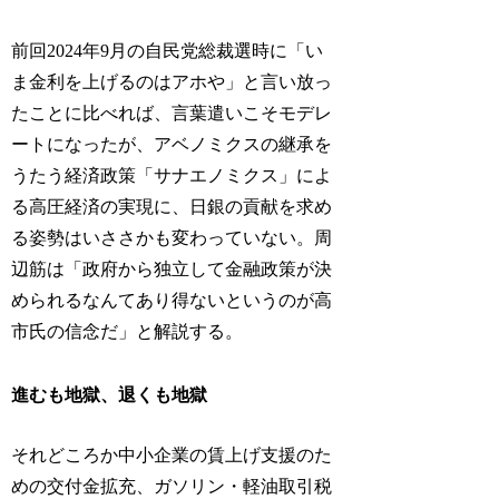
前回2024年9月の自民党総裁選時に「い
ま金利を上げるのはアホや」と言い放っ
たことに比べれば、言葉遣いこそモデレ
ートになったが、アベノミクスの継承を
うたう経済政策「サナエノミクス」によ
る高圧経済の実現に、日銀の貢献を求め
る姿勢はいささかも変わっていない。周
辺筋は「政府から独立して金融政策が決
められるなんてあり得ないというのが高
市氏の信念だ」と解説する。
進むも地獄、退くも地獄
それどころか中小企業の賃上げ支援のた
めの交付金拡充、ガソリン・軽油取引税