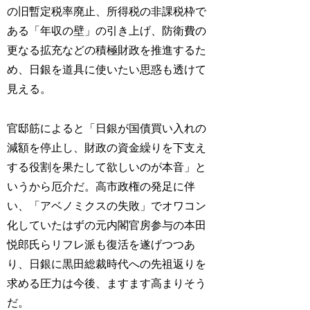
の旧暫定税率廃止、所得税の非課税枠で
ある「年収の壁」の引き上げ、防衛費の
更なる拡充などの積極財政を推進するた
め、日銀を道具に使いたい思惑も透けて
見える。
官邸筋によると「日銀が国債買い入れの
減額を停止し、財政の資金繰りを下支え
する役割を果たして欲しいのが本音」と
いうから厄介だ。高市政権の発足に伴
い、「アベノミクスの失敗」でオワコン
化していたはずの元内閣官房参与の本田
悦郎氏らリフレ派も復活を遂げつつあ
り、日銀に黒田総裁時代への先祖返りを
求める圧力は今後、ますます高まりそう
だ。