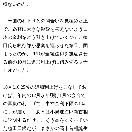
得ないのだ。
「米国の利下げとの間合いを見極めた上
で、為替に大きな影響を与えないよう日
本の金利をどう引き上げていくか」。植
田氏ら執行部が思案を巡らせた結果、固
まったのが、FRBが金融緩和を加速させ
る前の10月に追加利上げに踏み切るシナ
リオだった。
10月に0.25％の追加利上げをこなしてお
けば、年内の12月か年明け1月の会合で
の再度の利上げで、中立金利下限の1％
に手が届く。「あとは小泉進次郎新首相
に説明するだけ」。そう高をくくってい
た植田日銀だが、まさかの高市首相誕生