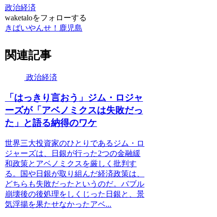
政治経済
waketaloをフォローする
きばいやんせ！鹿児島
関連記事
政治経済
「はっきり言おう」ジム・ロジャ
ーズが「アベノミクスは失敗だっ
た」と語る納得のワケ
世界三大投資家のひとりであるジム・ロ
ジャーズは、日銀が行った2つの金融緩
和政策とアベノミクスを厳しく批判す
る。国や日銀が取り組んだ経済政策は、
どちらも失敗だったというのだ。バブル
崩壊後の後処理をしくじった日銀と、景
気浮揚を果たせなかったアベ...