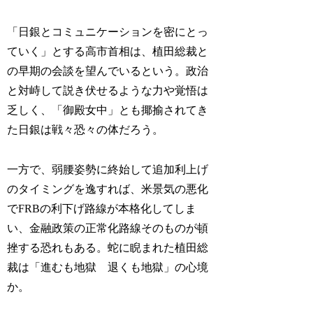
「日銀とコミュニケーションを密にとっ
ていく」とする高市首相は、植田総裁と
の早期の会談を望んでいるという。政治
と対峙して説き伏せるような力や覚悟は
乏しく、「御殿女中」とも揶揄されてき
た日銀は戦々恐々の体だろう。
一方で、弱腰姿勢に終始して追加利上げ
のタイミングを逸すれば、米景気の悪化
でFRBの利下げ路線が本格化してしま
い、金融政策の正常化路線そのものが頓
挫する恐れもある。蛇に睨まれた植田総
裁は「進むも地獄 退くも地獄」の心境
か。