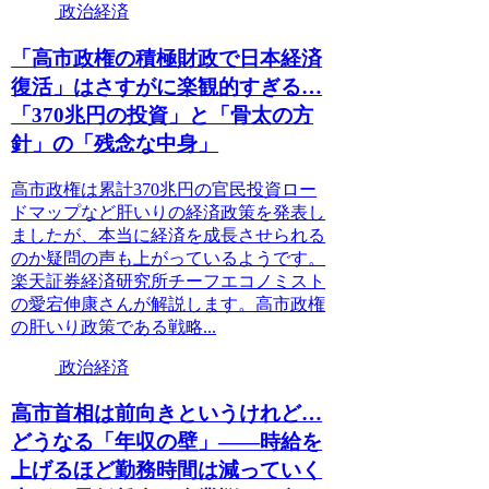
政治経済
「高市政権の積極財政で日本経済
復活」はさすがに楽観的すぎる…
「370兆円の投資」と「骨太の方
針」の「残念な中身」
高市政権は累計370兆円の官民投資ロー
ドマップなど肝いりの経済政策を発表し
ましたが、本当に経済を成長させられる
のか疑問の声も上がっているようです。
楽天証券経済研究所チーフエコノミスト
の愛宕伸康さんが解説します。高市政権
の肝いり政策である戦略...
政治経済
高市首相は前向きというけれど…
どうなる「年収の壁」――時給を
上げるほど勤務時間は減っていく