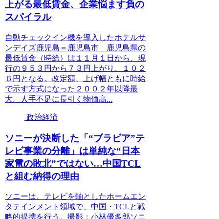
上がる最低賃金、企業悩ます負の
スパイラル
自動チェックイン機を導入したホテルサ
ンデイズ鹿児島＝鹿児島市 鹿児島県の
最低賃金（時給）は１１月１日から、現
行の９５３円から７３円上がり、１０２
６円となる。改定額、上げ幅ともに時給
で示す方式になった２００２年以降最
大。人手不足に長引く物価高...
政治経済
ソニーが決断した「“ブラビア”テ
レビ事業の分離」は単純な“日本
家電の敗北”ではない…中国TCL
と組む納得の理由
ソニーは、テレビを軸としたホームエン
タテインメント領域で、中国・TCLと戦
略的提携を行う。撮影：小林優多郎ソニ