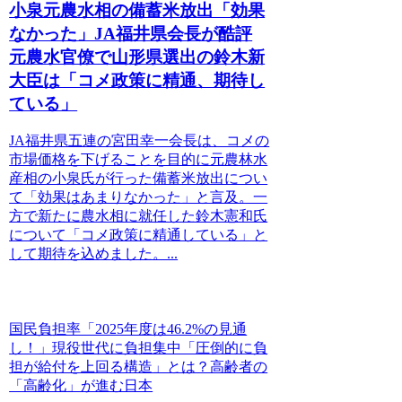
小泉元農水相の備蓄米放出「効果
なかった」JA福井県会長が酷評
元農水官僚で山形県選出の鈴木新
大臣は「コメ政策に精通、期待し
ている」
JA福井県五連の宮田幸一会長は、コメの
市場価格を下げることを目的に元農林水
産相の小泉氏が行った備蓄米放出につい
て「効果はあまりなかった」と言及。一
方で新たに農水相に就任した鈴木憲和氏
について「コメ政策に精通している」と
して期待を込めました。...
国民負担率「2025年度は46.2%の見通
し！」現役世代に負担集中「圧倒的に負
担が給付を上回る構造」とは？高齢者の
「高齢化」が進む日本