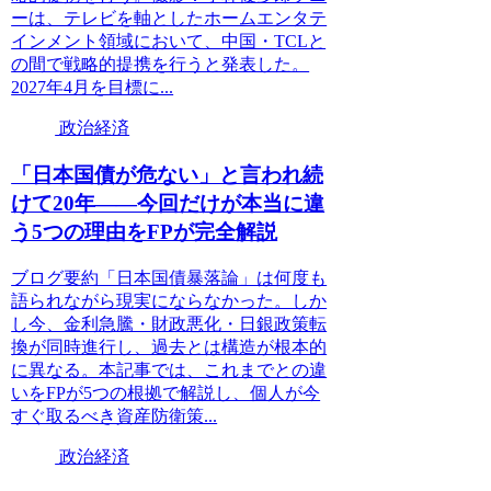
ーは、テレビを軸としたホームエンタテ
インメント領域において、中国・TCLと
の間で戦略的提携を行うと発表した。
2027年4月を目標に...
政治経済
「日本国債が危ない」と言われ続
けて20年――今回だけが本当に違
う5つの理由をFPが完全解説
ブログ要約「日本国債暴落論」は何度も
語られながら現実にならなかった。しか
し今、金利急騰・財政悪化・日銀政策転
換が同時進行し、過去とは構造が根本的
に異なる。本記事では、これまでとの違
いをFPが5つの根拠で解説し、個人が今
すぐ取るべき資産防衛策...
政治経済