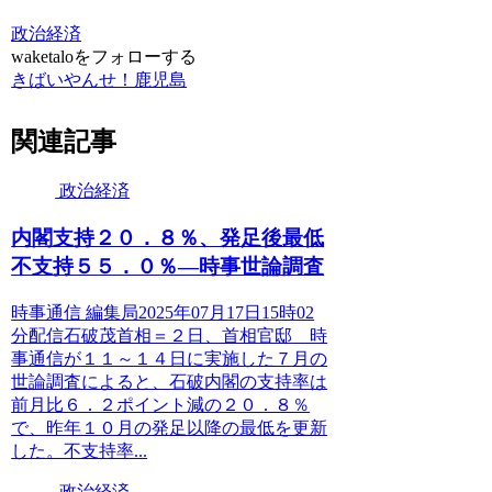
政治経済
waketaloをフォローする
きばいやんせ！鹿児島
関連記事
政治経済
内閣支持２０．８％、発足後最低
不支持５５．０％―時事世論調査
時事通信 編集局2025年07月17日15時02
分配信石破茂首相＝２日、首相官邸 時
事通信が１１～１４日に実施した７月の
世論調査によると、石破内閣の支持率は
前月比６．２ポイント減の２０．８％
で、昨年１０月の発足以降の最低を更新
した。不支持率...
政治経済