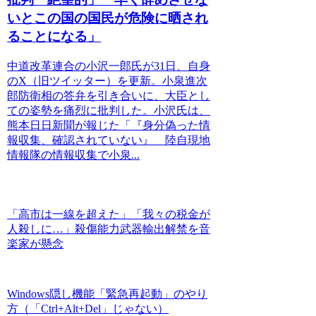
いとこの国の国民が危険に晒され
ることになる」
中道改革連合の小沢一郎氏が31日、自身
のX（旧ツイッター）を更新。小泉進次
郎防衛相の答弁を引き合いに、大臣とし
ての姿勢を痛烈に批判した。小沢氏は、
熊本日日新聞が報じた「『身分偽った情
報収集、確認されていない』 陸自現地
情報隊の情報収集で小泉...
「高市は一線を超えた」「我々の税金が
人殺しに…」殺傷能力武器輸出解禁を音
楽家が懸念
Windows隠し機能「緊急再起動」のやり
方（「Ctrl+Alt+Del」じゃない）