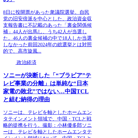
8日に投開票があった衆議院選挙。自民
党の旧安倍派を中心とした、政治資金収
支報告書に不記載のあった「裏金関係候
補」44人が出馬し、うち42人が当選し
た。46人の裏金候補の中で18人しか当選
しなかった前回2024年の総選挙とは対照
的で、高市旋風...
政治経済
ソニーが決断した「“ブラビア”テ
レビ事業の分離」は単純な“日本
家電の敗北”ではない…中国TCL
と組む納得の理由
ソニーは、テレビを軸としたホームエン
タテインメント領域で、中国・TCLと戦
略的提携を行う。撮影：小林優多郎ソニ
ーは、テレビを軸としたホームエンタテ