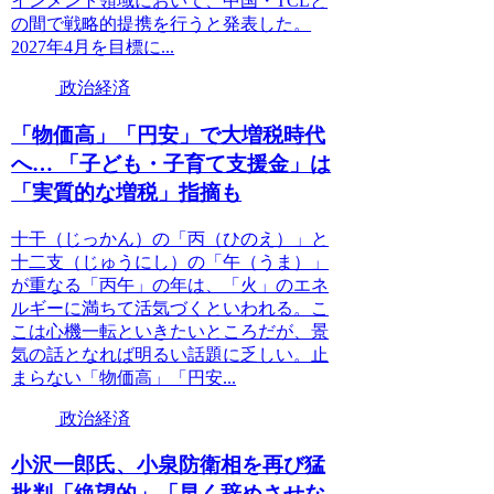
インメント領域において、中国・TCLと
の間で戦略的提携を行うと発表した。
2027年4月を目標に...
政治経済
「物価高」「円安」で大増税時代
へ… 「子ども・子育て支援金」は
「実質的な増税」指摘も
十干（じっかん）の「丙（ひのえ）」と
十二支（じゅうにし）の「午（うま）」
が重なる「丙午」の年は、「火」のエネ
ルギーに満ちて活気づくといわれる。こ
こは心機一転といきたいところだが、景
気の話となれば明るい話題に乏しい。止
まらない「物価高」「円安...
政治経済
小沢一郎氏、小泉防衛相を再び猛
批判「絶望的」「早く辞めさせな