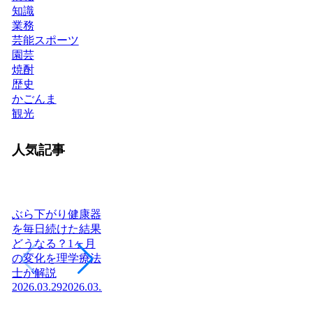
知識
業務
芸能スポーツ
園芸
焼酎
歴史
かごんま
観光
人気記事
ぶら下がり健康器
を毎日続けた結果
どうなる？1ヶ月
ヨーグルトを毎日
日本に神社はいく
腎
の変化を理学療法
食べたら体はどう
つある？全国8万
「
士が解説
変わる？管理栄養
社の統計と神社本
状
2026.03.29
2026.03.29
士が教える効果と
庁・宗教法人の仕
か
2026
正しい食べ方
組みを解説【神社