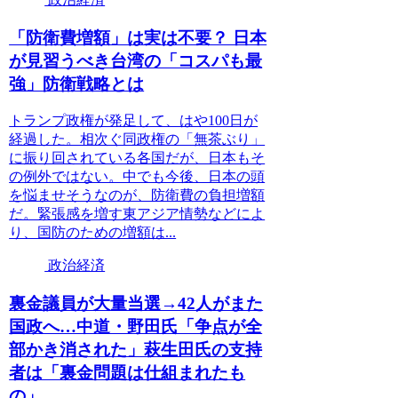
「防衛費増額」は実は不要？ 日本
が見習うべき台湾の「コスパも最
強」防衛戦略とは
トランプ政権が発足して、はや100日が
経過した。相次ぐ同政権の「無茶ぶり」
に振り回されている各国だが、日本もそ
の例外ではない。中でも今後、日本の頭
を悩ませそうなのが、防衛費の負担増額
だ。緊張感を増す東アジア情勢などによ
り、国防のための増額は...
政治経済
裏金議員が大量当選→42人がまた
国政へ…中道・野田氏「争点が全
部かき消された」萩生田氏の支持
者は「裏金問題は仕組まれたも
の」