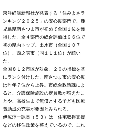
東洋経済新報社が発表する「住みよさラ
ンキング２０２５」の安心度部門で、鹿
児島県南さつま市が初めて全国１位を獲
得した。全４部門の総合評価は９６位で
初の県内トップ。出水市（全国１０７
位）、西之表市（同１１１位）が続い
た。
全国８１２市区が対象。２０の指標を基
にランク付けした。南さつま市の安心度
は昨年７位から上昇。市総合政策課によ
ると、介護保険施設の定員数が増えたこ
とや、高校生まで無償とする子ども医療
費助成の充実が要因とみられる。
伊尻淳一課長（５３）は「住宅取得支援
などの移住政策を整えているので、これ