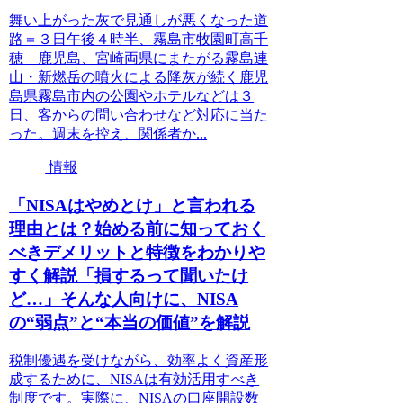
舞い上がった灰で見通しが悪くなった道
路＝３日午後４時半、霧島市牧園町高千
穂 鹿児島、宮崎両県にまたがる霧島連
山・新燃岳の噴火による降灰が続く鹿児
島県霧島市内の公園やホテルなどは３
日、客からの問い合わせなど対応に当た
った。週末を控え、関係者か...
情報
「NISAはやめとけ」と言われる
理由とは？始める前に知っておく
べきデメリットと特徴をわかりや
すく解説「損するって聞いたけ
ど…」そんな人向けに、NISA
の“弱点”と“本当の価値”を解説
税制優遇を受けながら、効率よく資産形
成するために、NISAは有効活用すべき
制度です。実際に、NISAの口座開設数