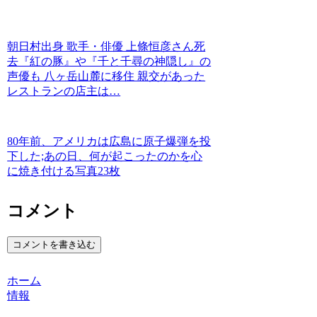
朝日村出身 歌手・俳優 上條恒彦さん死
去『紅の豚』や『千と千尋の神隠し』の
声優も 八ヶ岳山麓に移住 親交があった
レストランの店主は…
80年前、アメリカは広島に原子爆弾を投
下した;あの日、何が起こったのかを心
に焼き付ける写真23枚
コメント
コメントを書き込む
ホーム
情報