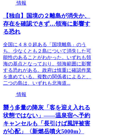
情報
【独自】国境の２離島が消失か、
存在を確認できず…領海に影響す
る恐れ
全国に４８０超ある「国境離島」のう
ち、少なくとも２島について消失した可
能性のあることがわかった。いずれも領
海の基点となっており、領海範囲に影響
する恐れがある。政府は慎重に確認作業
を進めている。複数の関係者によると、
二つの島は、いずれも北海道...
情報
襲う多量の降灰「客を迎え入れる
状態ではない」――温泉宿へ予約
キャンセルも「長引けば風評被害
が心配」〈新燃岳噴火5000m〉