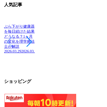
人気記事
ぶら下がり健康器
ヨーグルトを毎日
を毎日続けた結果
食べたら体はどう
どうなる？1ヶ月
変わる？管理栄養
腎不全の末期症状
日
の変化を理学療法
士が教える効果と
「尿毒症の初期症
つあ
士が解説
正しい食べ方
状」はご存知です
社
2026.03.29
2026.03.29
2026.03.04
2026.03.04
か？医師が解説！
庁
2026.04.03
組
の
2026
ショッピング