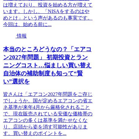
は増えており、投資を始める方が増えて
います。しかし、「NISAをするのはや
めとけ」という声があるのも事実です。
今回は、始める前に...
情報
本当のところどうなの？「エアコ
ン2027年問題」 初期投資とラン
ニングコスト…悩ましい買い替え
自治体の補助制度も知って“賢
い”選択を
皆さんは「エアコン2027年問題をご存じ
でしょうか。国が定めるエアコンの省エ
ネ基準が来年4月から厳格化されること
で、現在販売されている安価な価格帯の
エアコンの多くは基準を満たせなくな
り、店頭から姿を消す可能性がありま
す。買い替えのポイントを...