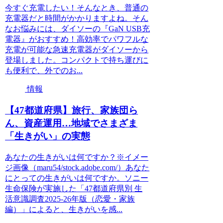
今すぐ充電したい！そんなとき、普通の
充電器だと時間がかかりますよね。そん
なお悩みには、ダイソーの『GaN USB充
電器』がおすすめ！高効率でパワフルな
充電が可能な急速充電器がダイソーから
登場しました。コンパクトで持ち運びに
も便利で、外でのお...
情報
【47都道府県】旅行、家族団ら
ん、資産運用…地域でさまざま
「生きがい」の実態
あなたの生きがいは何ですか？※イメー
ジ画像（maru54/stock.adobe.com/）あなた
にとっての生きがいは何ですか。ソニー
生命保険が実施した「47都道府県別 生
活意識調査2025-26年版（恋愛・家族
編）」によると、生きがいを感...