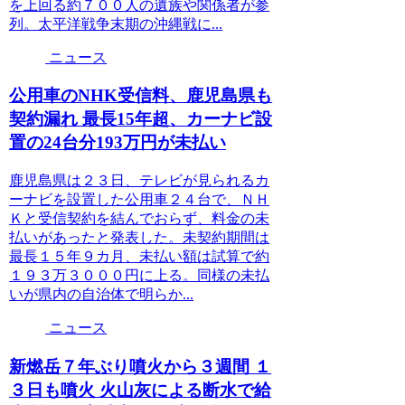
を上回る約７００人の遺族や関係者が参
列。太平洋戦争末期の沖縄戦に...
ニュース
公用車のNHK受信料、鹿児島県も
契約漏れ 最長15年超、カーナビ設
置の24台分193万円が未払い
鹿児島県は２３日、テレビが見られるカ
ーナビを設置した公用車２４台で、ＮＨ
Ｋと受信契約を結んでおらず、料金の未
払いがあったと発表した。未契約期間は
最長１５年９カ月、未払い額は試算で約
１９３万３０００円に上る。同様の未払
いが県内の自治体で明らか...
ニュース
新燃岳７年ぶり噴火から３週間 １
３日も噴火 火山灰による断水で給