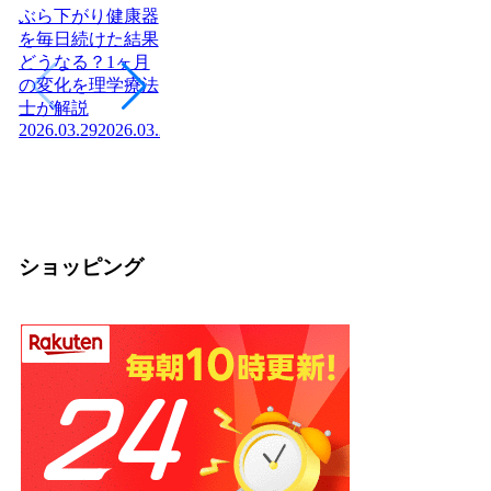
ぶら下がり健康器
を毎日続けた結果
どうなる？1ヶ月
ヨーグルトを毎日
日本に神社はいく
腎
の変化を理学療法
食べたら体はどう
つある？全国8万
「
士が解説
変わる？管理栄養
社の統計と神社本
状
2026.03.29
2026.03.29
士が教える効果と
庁・宗教法人の仕
か
2026
正しい食べ方
組みを解説【神社
2026.03.04
2026.03.04
の話】
2026.02.13
ショッピング