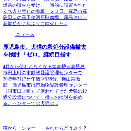
燃岳の噴火を受け、一時的に設置された
立ち入り禁止の看板＝２２日、霧島市霧
島田口の高千穂河原駐車場 霧島連山・
新燃岳が７年ぶりに噴火した...
ニュース
鹿児島市、犬猫の殺処分設備撤去
を検討 「ゼロ」継続目指す
4月から使われなくなる焼却炉＝鹿児島
市田上町の市動物愛護管理センターで
2025年3月3日午後3時58分、梅山崇撮
影 鹿児島市は市動物愛護管理センター
（同市田上町）で使われてきた犬猫の殺
処分設備について、撤去の検討を始め
る。センターでの犬猫の...
猫から「シャー！」されたらどう返す？