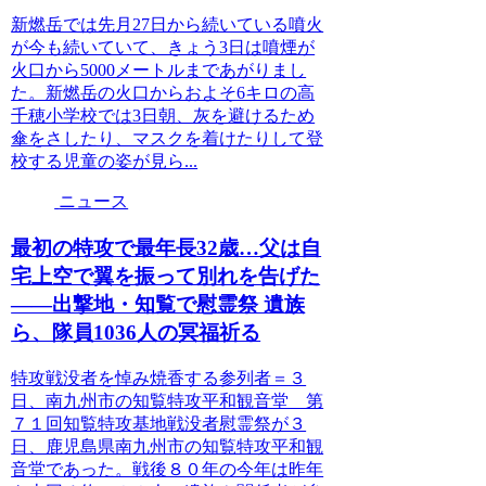
新燃岳では先月27日から続いている噴火
が今も続いていて、きょう3日は噴煙が
火口から5000メートルまであがりまし
た。新燃岳の火口からおよそ6キロの高
千穂小学校では3日朝、灰を避けるため
傘をさしたり、マスクを着けたりして登
校する児童の姿が見ら...
ニュース
最初の特攻で最年長32歳…父は自
宅上空で翼を振って別れを告げた
――出撃地・知覧で慰霊祭 遺族
ら、隊員1036人の冥福祈る
特攻戦没者を悼み焼香する参列者＝３
日、南九州市の知覧特攻平和観音堂 第
７１回知覧特攻基地戦没者慰霊祭が３
日、鹿児島県南九州市の知覧特攻平和観
音堂であった。戦後８０年の今年は昨年