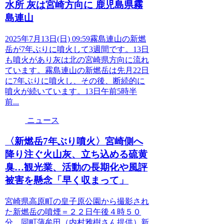
水所 灰は宮崎方向に 鹿児島県霧
島連山
2025年7月13日(日) 09:59霧島連山の新燃
岳が7年ぶりに噴火して3週間です。13日
も噴火があり灰は北の宮崎県方向に流れ
ています。霧島連山の新燃岳は先月22日
に7年ぶりに噴火し、その後、断続的に
噴火が続いています。13日午前5時半
前...
ニュース
〈新燃岳7年ぶり噴火〉宮崎側へ
降り注ぐ火山灰、立ち込める硫黄
臭…観光業、活動の長期化や風評
被害を懸念「早く収まって」
宮崎県高原町の皇子原公園から撮影され
た新燃岳の噴煙＝２２日午後４時５０
分、同町蒲牟田（内村雅樹さん提供）新