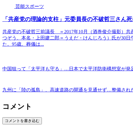
芸能スポーツ
「共産党の理論的支柱」元委員長の不破哲三さん死
共産党の不破哲三前議長 ＝2017年10月（酒巻俊介撮影）
つぞう、本名・上田建二郎＝うえだ・けんじろう）氏が30日
た。95歳。葬儀は...
中国狙って「太平洋も守る」…日本で太平洋防衛構想室が発
九州に「陸の孤島」、高速道路の開通を見通せず…整備され
コメント
コメントを書き込む