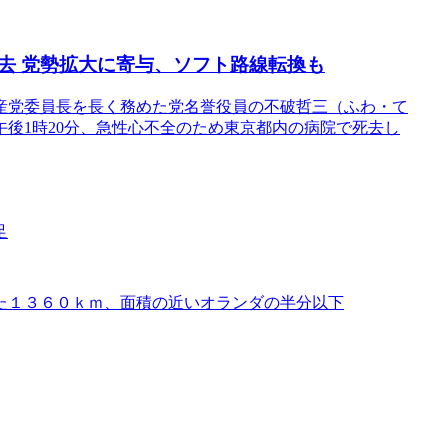
去 党勢拡大に寄与、ソフト路線転換も
共産党委員長を長く務めた党名誉役員の不破哲三（ふわ・て
午後1時20分、急性心不全のため東京都内の病院で死去し
足
た１３６０ｋｍ、面積の近いオランダの半分以下