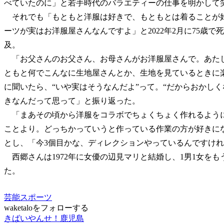
べていたのに」と若手時代のバラエティーの仕事を明かして
それでも「もともと洋服は好きで、もともとは着ることが
ーツが実はお洋服屋さんなんですよ」と2022年2月に75歳
及。
「お父さんのお父さん、お母さんがお洋服屋さんで。あた
ともと何でこんなに生地屋さんとか、生地を見ているときに
に聞いたら、“いや実はそうなんだよ”って。“だからおかし
きなんだって思って」と振り返った。
「まあその頃から洋服をコラボでちょくちょく作れるよう
ことより。どっちかっていうと作っている作業の方が好きに
とし、「今3個目かな、ディレクションやっているんですけ
西郷さんは1972年に女優の辺見マリと結婚し、1男1女をも
た。
芸能スポーツ
waketaloをフォローする
きばいやんせ！鹿児島