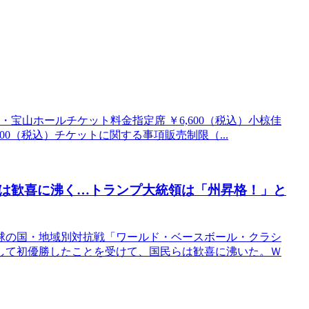
名鹿児島・宝山ホールチケット料金指定席 ￥6,600（税込）小椋佳
00（税込）チケットに関する事項販売制限（...
は歓喜に沸く…トランプ大統領は「州昇格！」と
球の国・地域別対抗戦「ワールド・ベースボール・クラシ
して初優勝したことを受けて、国民らは歓喜に沸いた。Ｗ