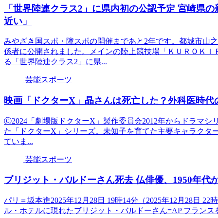
「世界陸連クラス2」に県内初の公認予定 宮崎県の
近い」
みやざき国スポ・障スポの開催まであと2年です。都城市山
係者に公開されました。メインの陸上競技場「ＫＵＲＯＫＩ
る「世界陸連クラス2」に県...
芸能スポーツ
映画「ドクターX」晶さんは死亡した？外科医時代
Ⓒ2024「劇場版ドクターX」製作委員会2012年からドラマシリ
た「ドクターX」シリーズ。未知子を育てた主要キャラクタ
ていま...
芸能スポーツ
ブリジット・バルドーさん死去 仏俳優、1950年代
パリ＝坂本進2025年12月28日 19時14分（2025年12月28日
ル・ホテルに現れたブリジット・バルドーさん=AP フランス