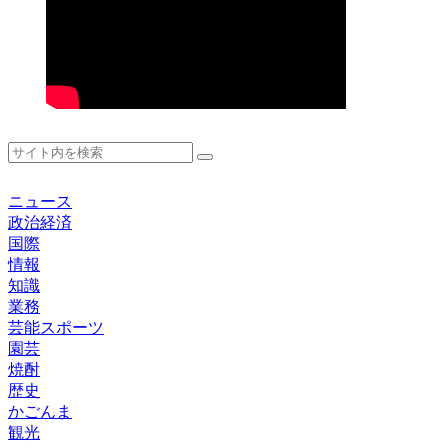
ニュース
政治経済
国際
情報
知識
業務
芸能スポーツ
園芸
焼酎
歴史
かごんま
観光