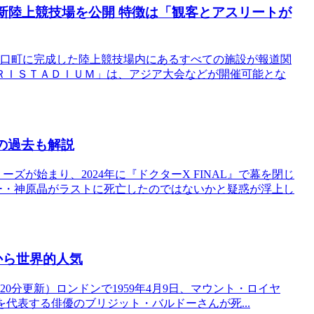
新陸上競技場を公開 特徴は「観客とアスリートが
之口町に完成した陸上競技場内にあるすべての施設が報道関
ＲＩＳＴＡＤＩＵＭ」は、アジア大会などが開催可能とな
の過去も解説
ーズが始まり、2024年に『ドクターX FINAL』で幕を閉じ
ー・神原晶がラストに死亡したのではないかと疑惑が浮上し
から世界的人気
 22時20分更新）ロンドンで1959年4月9日、マウント・ロイヤ
を代表する俳優のブリジット・バルドーさんが死...