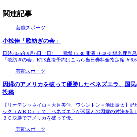
関連記事
芸能スポーツ
小椋佳「歌紡ぎの会」
日時2026年9月6日（日） 開場 15:30 開演 16:00会場
「歌紡ぎの会」KTS直接予約はこちら当日券料金指定席 ￥6,6
芸能スポーツ
因縁のアメリカを破って優勝したベネズエラ、国民
投稿
【リオデジャネイロ＝大月美佳、ワシントン＝池田慶太】野
ック（ＷＢＣ）」で、ベネズエラが米国との因縁の対決を制
ＢＣ決勝でアメリカを破って優...
芸能スポーツ