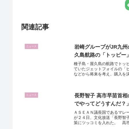
関連記事
岩崎グループがJR九州
ニュース
久島航路の「トッピー
種子島・屋久島の航路でトッ
ていたジェットフォイルの「
などから将来を考え、購入を決
長野智子 高市早苗首
ニュース
でやってどうすんだ？
ＡＳＥＡＮ議長国であるマレ
が２４日、文化放送「長野智
策にツッコミを入れた。 高市