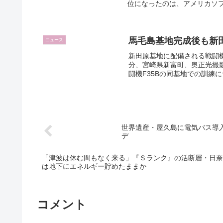
位になったのは、アメリカソフ
馬毛島基地完成後も新
ニュース
新田原基地に配備される戦闘機と
分、宮崎県新富町、奥正光撮
闘機F35Bの同基地での訓練に
世界遺産・屋久島に電気バス導入 
デ
「津波は休む間もなく来る」『Ｓランク』の活断層・日奈
は地下にエネルギー貯めたままか
コメント