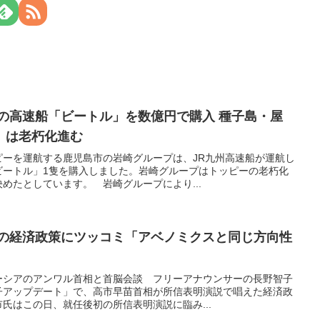
の高速船「ビートル」を数億円で購入 種子島・屋
」は老朽化進む
ピーを運航する鹿児島市の岩崎グループは、JR九州高速船が運航し
ビートル」1隻を購入しました。岩崎グループはトッピーの老朽化
めたとしています。 岩崎グループにより...
相の経済政策にツッコミ「アベノミクスと同じ方向性
」
ーシアのアンワル首相と首脳会談 フリーアナウンサーの長野智子
子アップデート」で、高市早苗首相が所信表明演説で唱えた経済政
氏はこの日、就任後初の所信表明演説に臨み...