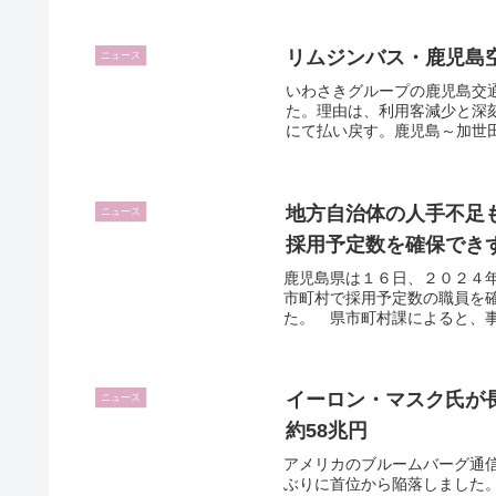
リムジンバス・鹿児島
ニュース
いわさきグループの鹿児島交
た。理由は、利用客減少と深
にて払い戻す。鹿児島～加世田
地方自治体の人手不足
ニュース
採用予定数を確保でき
鹿児島県は１６日、２０２４
市町村で採用予定数の職員を
た。 県市町村課によると、事
イーロン・マスク氏が
ニュース
約58兆円
アメリカのブルームバーグ通信
ぶりに首位から陥落しました