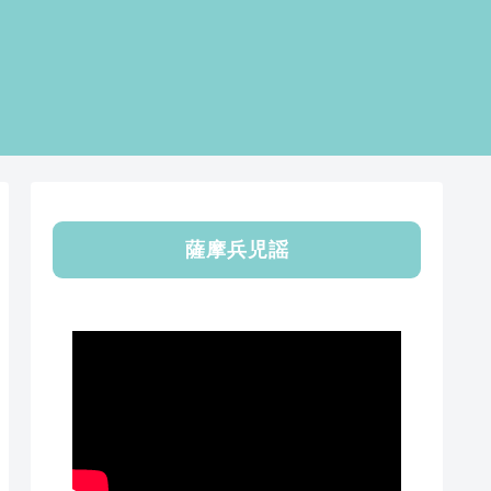
薩摩兵児謡