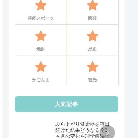
芸能スポーツ
園芸
焼酎
歴史
かごんま
観光
人気記事
ぶら下がり健康器を毎日
続けた結果どうなる？1
ヶ月の変化を理学療法士