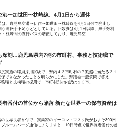
空港〜加世田〜枕崎線、4月1日から運休
通は、鹿児島空港〜伊作〜加世田〜枕崎線を4月1日付で廃止し
刻な運転手不足などとしている。回数券は4月1日以降、無手数料
・枕崎間の直行バスの増便しており、鹿児島空...
も深刻…鹿児島県内7割の市町村、事務と技術職で
ず
年度実施の職員採用試験で、県内４３市町村の７割超に当たる３１
確保できなかったことを明らかにした。県議会一般質問で答え
務職と技術職の採用で、市町村別の内訳は１３市...
長者番付の首位から陥落 新たな世界一の保有資産は
の世界長者番付で、実業家のイーロン・マスク氏がおよそ300日
。ブルームバーグ通信によりますと、10日時点で世界長者番付の首