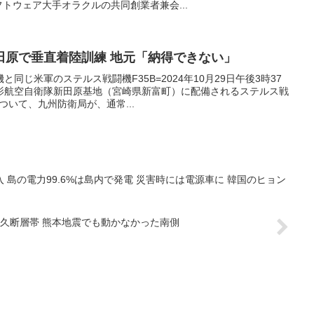
トウェア大手オラクルの共同創業者兼会...
田原で垂直着陸訓練 地元「納得できない」
同じ米軍のステルス戦闘機F35B=2024年10月29日午後3時37
影航空自衛隊新田原基地（宮崎県新富町）に配備されるステルス戦
ついて、九州防衛局が、通常...
島の電力99.6%は島内で発電 災害時には電源車に 韓国のヒョン
久断層帯 熊本地震でも動かなかった南側