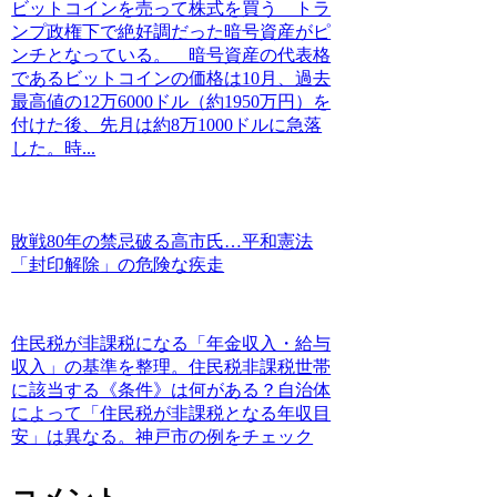
ビットコインを売って株式を買う トラ
ンプ政権下で絶好調だった暗号資産がピ
ンチとなっている。 暗号資産の代表格
であるビットコインの価格は10月、過去
最高値の12万6000ドル（約1950万円）を
付けた後、先月は約8万1000ドルに急落
した。時...
敗戦80年の禁忌破る高市氏…平和憲法
「封印解除」の危険な疾走
住民税が非課税になる「年金収入・給与
収入」の基準を整理。住民税非課税世帯
に該当する《条件》は何がある？自治体
によって「住民税が非課税となる年収目
安」は異なる。神戸市の例をチェック