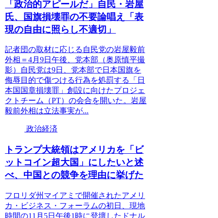
「政治的アピールだ」自民・岩屋
氏、国旗損壊罪の不要論唱え「表
現の自由に照らし不適切」
記者団の取材に応じる自民党の岩屋毅前
外相＝4月9日午後、党本部（奥原慎平撮
影）自民党は9日、党本部で日本国旗を
侮辱目的で傷つける行為を処罰する「日
本国国章損壊罪」創設に向けたプロジェ
クトチーム（PT）の会合を開いた。岩屋
毅前外相は立法事実が...
政治経済
トランプ大統領はアメリカを「ビ
ットコイン超大国」にしたいと述
べ、中国との競争を理由に挙げた
フロリダ州マイアミで開催されたアメリ
カ・ビジネス・フォーラムの初日、現地
時間の11月5日午後1時に登壇したドナル