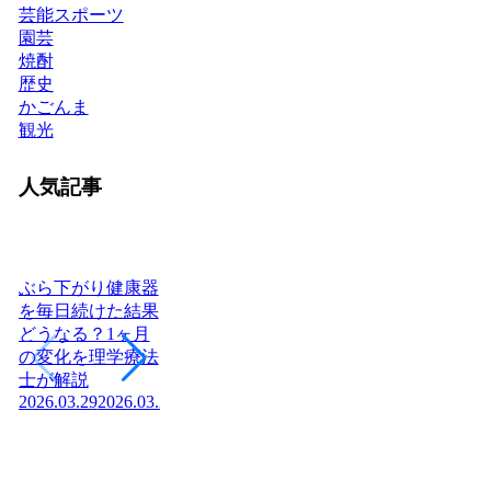
芸能スポーツ
園芸
焼酎
歴史
かごんま
観光
人気記事
ぶら下がり健康器
を毎日続けた結果
どうなる？1ヶ月
ヨーグルトを毎日
日本に神社はいく
腎
の変化を理学療法
食べたら体はどう
つある？全国8万
「
士が解説
変わる？管理栄養
社の統計と神社本
状
2026.03.29
2026.03.29
士が教える効果と
庁・宗教法人の仕
か
2026
正しい食べ方
組みを解説【神社
2026.03.04
2026.03.04
の話】
2026.02.13