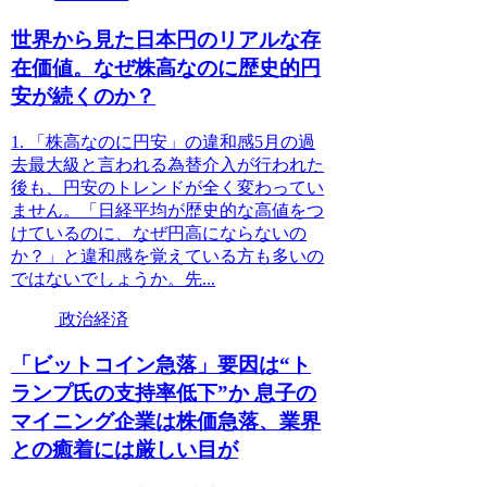
世界から見た日本円のリアルな存
在価値。なぜ株高なのに歴史的円
安が続くのか？
1. 「株高なのに円安」の違和感5月の過
去最大級と言われる為替介入が行われた
後も、円安のトレンドが全く変わってい
ません。「日経平均が歴史的な高値をつ
けているのに、なぜ円高にならないの
か？」と違和感を覚えている方も多いの
ではないでしょうか。先...
政治経済
「ビットコイン急落」要因は“ト
ランプ氏の支持率低下”か 息子の
マイニング企業は株価急落、業界
との癒着には厳しい目が