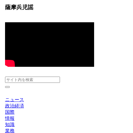
薩摩兵児謡
ニュース
政治経済
国際
情報
知識
業務