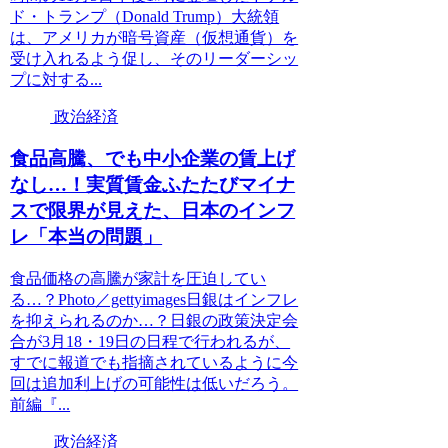
ド・トランプ（Donald Trump）大統領
は、アメリカが暗号資産（仮想通貨）を
受け入れるよう促し、そのリーダーシッ
プに対する...
政治経済
食品高騰、でも中小企業の賃上げ
なし…！実質賃金ふたたびマイナ
スで限界が見えた、日本のインフ
レ「本当の問題」
食品価格の高騰が家計を圧迫してい
る…？Photo／gettyimages日銀はインフレ
を抑えられるのか…？日銀の政策決定会
合が3月18・19日の日程で行われるが、
すでに報道でも指摘されているように今
回は追加利上げの可能性は低いだろう。
前編『...
政治経済