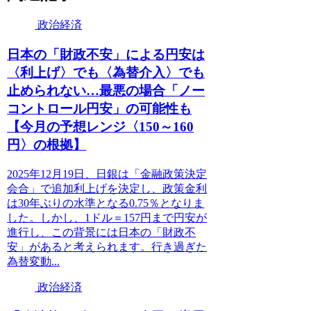
政治経済
日本の「財政不安」による円安は
〈利上げ〉でも〈為替介入〉でも
止められない…最悪の場合「ノー
コントロール円安」の可能性も
【今月の予想レンジ〈150～160
円〉の根拠】
2025年12月19日、日銀は「金融政策決定
会合」で追加利上げを決定し、政策金利
は30年ぶりの水準となる0.75％となりま
した。しかし、1ドル＝157円まで円安が
進行し、この背景には日本の「財政不
安」があると考えられます。行き過ぎた
為替変動...
政治経済