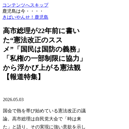
コンテンツへスキップ
鹿児島は今・・・・
きばいやんせ！鹿児島
高市総理が22年前に書い
た“憲法改正のスス
メ”「国民は国防の義務」
「私権の一部制限に協力」
から浮かび上がる憲法観
【報道特集】
2026.05.03
国会で熱を帯び始めている憲法改正の議
論。高市総理は自民党大会で「時は来
た」と語り、その実現に強い意欲を示し