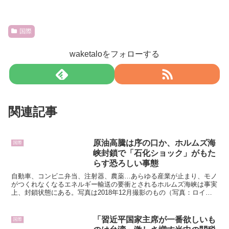
国際
waketaloをフォローする
関連記事
原油高騰は序の口か、ホルムズ海
国際
峡封鎖で「石化ショック」がもた
らす恐ろしい事態
自動車、コンビニ弁当、注射器、農薬…あらゆる産業が止まり、モノ
がつくれなくなるエネルギー輸送の要衝とされるホルムズ海峡は事実
上、封鎖状態にある。写真は2018年12月撮影のもの（写真：ロイタ
ー＝共同） イスラエル・米国とイランとの軍事衝突に...
「習近平国家主席が一番欲しいも
国際