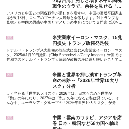
のは台湾」激しさ増す米中の関税
戦争のウラで、余裕を見せる「中
国」の思惑
アメリカと中国との関税戦争が厳しさを増す中、中国の習近平国家主
席が5月8日、ロシアのプーチン大統領と会談します。対トランプを
見据えた中国の思惑や中国とアメリカの本音について専門家に話を聞
きました。ロボット塔里夫：「私は塔里夫（たりふ）です。...
米実業家イーロン・マスク、15兆
国際
円損失 トランプ政権発足後
ドナルド・トランプ米大統領の就任式に臨む米実業家イーロン・マス
ク。2025年1月20日撮影（Chip Somodevilla/Getty Images）米国では
共和党のドナルド・トランプ大統領が政権の座に返り咲いたことで、
億万長者が勝者にな...
米国と世界を押し潰すトランプ革
国際
命の末路～「2026年世界10大リ
スク」分析
よく当たる「世界10大リスク」2026年は、日本も含めた世界が
「動」の年になり、2027年は「乱」の年になると私は見ている。そ
んな中、ユーラシア・グループの「2026年世界10大リスク」が発表
された。ユーラシア・グループは、ニューヨークに本...
中国・雲南のワサビ、アジアを席
国際
巻 日本・韓国など68カ国へ輸出