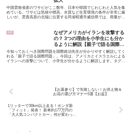
拡大
中国雲南省産のワサビがここ数年、日本や韓国でじわじわと人気を集
めている。ワサビは気候や標高、水質など生育環境の条件が非常に厳
しいが、雲貴高原の北端に位置する同省昭通市威信県では、雨量が豊
富で年平均気温が約13.6度前後と、日本の静岡県のワサ...
なぜアメリカがイランを攻撃する
国際
の？ 3つの理由を小学生にも分か
るように解説【親子で語る国際問
題】
今知っておくべき国際問題を国際政治先生が分かりやすく解説してく
れる「親子で語る国際問題」。今回は、アメリカとイスラエルによる
イランへの攻撃について、小学生が分かるように解説します。タグ：
アメリカとイスラエルがイランを攻撃3月になって、中東地...
【お墓参り】で失敗しない！お供え物＆
お花の選び方マナー5選【お盆】
1リッターで30km以上走る！ホンダ新
「フィット」発表！ 新車約177万円の
「大人気コンパクトカー」何が変わっ
た？ SUV仕様「クロスター」にデザイン
変更も実施！