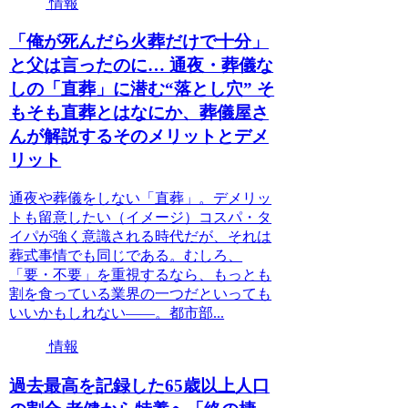
情報
「俺が死んだら火葬だけで十分」
と父は言ったのに… 通夜・葬儀な
しの「直葬」に潜む“落とし穴” そ
もそも直葬とはなにか、葬儀屋さ
んが解説するそのメリットとデメ
リット
通夜や葬儀をしない「直葬」。デメリッ
トも留意したい（イメージ）コスパ・タ
イパが強く意識される時代だが、それは
葬式事情でも同じである。むしろ、
「要・不要」を重視するなら、もっとも
割を食っている業界の一つだといっても
いいかもしれない――。都市部...
情報
過去最高を記録した65歳以上人口