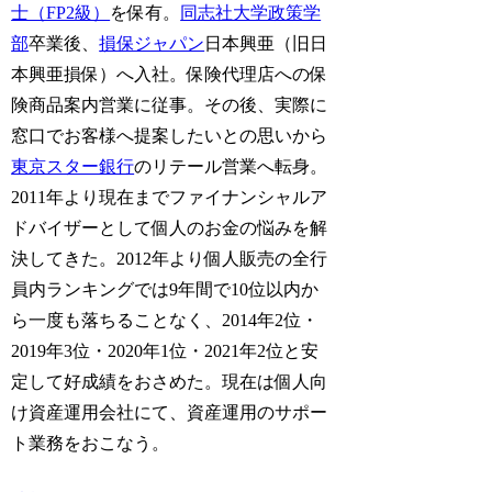
士（FP2級）
を保有。
同志社大学政策学
部
卒業後、
損保ジャパン
日本興亜（旧日
本興亜損保）へ入社。保険代理店への保
険商品案内営業に従事。その後、実際に
窓口でお客様へ提案したいとの思いから
東京スター銀行
のリテール営業へ転身。
2011年より現在までファイナンシャルア
ドバイザーとして個人のお金の悩みを解
決してきた。2012年より個人販売の全行
員内ランキングでは9年間で10位以内か
ら一度も落ちることなく、2014年2位・
2019年3位・2020年1位・2021年2位と安
定して好成績をおさめた。現在は個人向
け資産運用会社にて、資産運用のサポー
ト業務をおこなう。