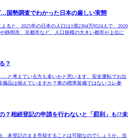
キング…国勢調査でわかった日本の厳しい実態
、2025年の日本の人口は1億2304万9524人で、2020
州市や静岡市、京都市など、人口規模の大きい都市が上位に
る？
……と考えている方も多いかと思います。安全運転でお出
装備品は揃えていますか？車の標準装備ではないコレ参
の？相続登記の申請を行わないと「罰則」も!?未
合、未登記のまま売却することは可能なのでしょうか。当