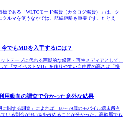
標である「WLTCモード燃費（カタログ燃費）」は、ク
にクルマを使うなかでは、航続距離も重要です。たとえ
 今でもMDを入手するには？
カセットテープに代わる画期的な録音・再生メディアとして、
して『マイベストMD』を作りやすい自由度の高さは「携
 スマホ利用動向の調査で分かった意外な結果
に関する調査」によれば、60～79歳のモバイル端末所有
している割合が93.5％を占めることが分かった。高齢層でも