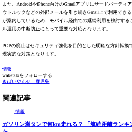
また、AndroidやiPhone向けのGmailアプリにサード
ウトルックなどの外部メールを引き続きGmail上で利用で
が案内しているため、モバイル経由での継続利用を検討するこ
ル運用の中断防止にとって重要な対応となります。
POPの廃止はセキュリティ強化を目的とした明確な方針転換
現実的な対策となります。
情報
waketaloをフォローする
きばいやんせ！鹿児島
関連記事
情報
ガソリン満タンで何km走れる？ 「航続距離ランキン
た