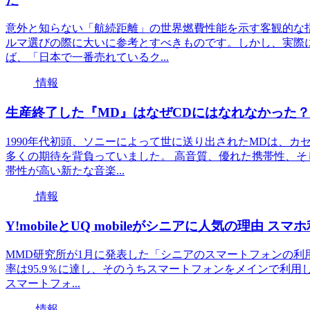
意外と知らない「航続距離」の世界燃費性能を示す客観的な指
ルマ選びの際に大いに参考とすべきものです。しかし、実際
ば、「日本で一番売れているク...
情報
生産終了した『MD』はなぜCDにはなれなかった？
1990年代初頭、ソニーによって世に送り出されたMDは、
多くの期待を背負っていました。 高音質、優れた携帯性、そ
帯性が高い新たな音楽...
情報
Y!mobileとUQ mobileがシニアに人気の理由
MMD研究所が1月に発表した「シニアのスマートフォンの利用
率は95.9％に達し、そのうちスマートフォンをメインで利用
スマートフォ...
情報