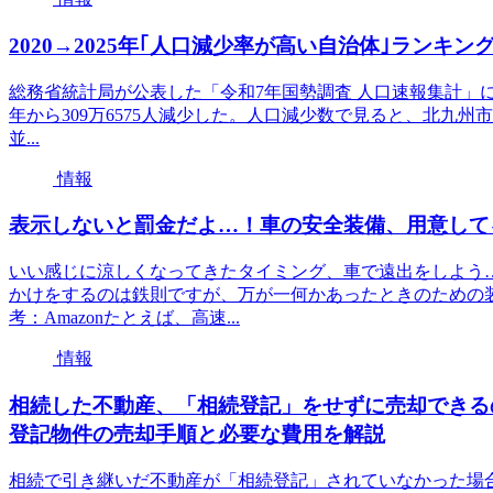
2020→2025年｢人口減少率が高い自治体｣ラン
総務省統計局が公表した「令和7年国勢調査 人口速報集計」によると
年から309万6575人減少した。人口減少数で見ると、北九
並...
情報
表示しないと罰金だよ…！車の安全装備、用意して
いい感じに涼しくなってきたタイミング、車で遠出をしよう
かけをするのは鉄則ですが、万が一何かあったときのための
考：Amazonたとえば、高速...
情報
相続した不動産、「相続登記」をせずに売却できる
登記物件の売却手順と必要な費用を解説
相続で引き継いだ不動産が「相続登記」されていなかった場