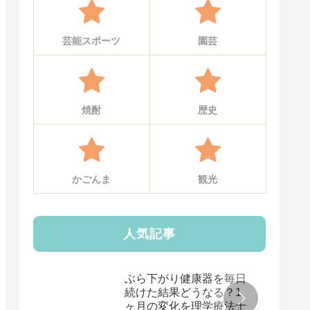
芸能スポーツ
園芸
焼酎
歴史
かごんま
観光
人気記事
ぶら下がり健康器を毎日
続けた結果どうなる？1
ヶ月の変化を理学療法士