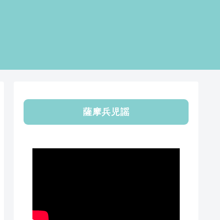
薩摩兵児謡