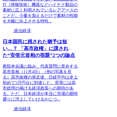
IT（情報技術）機器などハイテク製品の
素材に広く利用されているレアアースの
ことだ。少量を加えるだけで素材の性能
を大幅に向上させる特性...
政治経済
日本国民に残された猶予は短
い…？ 「高市政権」に課され
た“安倍元首相の宿題”2つの論点
衆院本会議に臨み、代表質問に答弁する
高市首相（11月4日）（他の写真を見
る）高市政権の発足後、日経平均は史上
初めて5万円台に到達した。背景には高
市総理の掲げる経済政策への期待があ
る。ただ、日本経済が本当に市場の期待
通りに浮上していけるかにつ...
政治経済