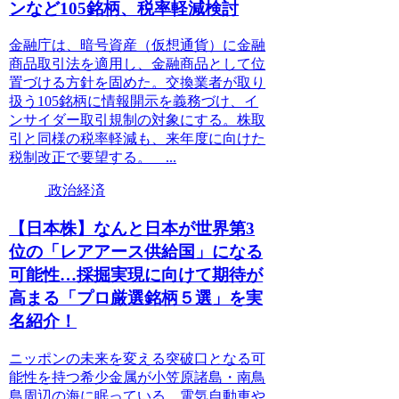
ンなど105銘柄、税率軽減検討
金融庁は、暗号資産（仮想通貨）に金融
商品取引法を適用し、金融商品として位
置づける方針を固めた。交換業者が取り
扱う105銘柄に情報開示を義務づけ、イ
ンサイダー取引規制の対象にする。株取
引と同様の税率軽減も、来年度に向けた
税制改正で要望する。 ...
政治経済
【日本株】なんと日本が世界第3
位の「レアアース供給国」になる
可能性…採掘実現に向けて期待が
高まる「プロ厳選銘柄５選」を実
名紹介！
ニッポンの未来を変える突破口となる可
能性を持つ希少金属が小笠原諸島・南鳥
島周辺の海に眠っている。電気自動車や