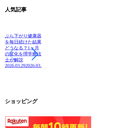
人気記事
ぶら下がり健康器
を毎日続けた結果
どうなる？1ヶ月
ヨーグルトを毎日
日本に神社はいく
腎
の変化を理学療法
食べたら体はどう
つある？全国8万
「
士が解説
変わる？管理栄養
社の統計と神社本
状
2026.03.29
2026.03.29
士が教える効果と
庁・宗教法人の仕
か
2026
正しい食べ方
組みを解説【神社
2026.03.04
2026.03.04
の話】
2026.02.13
ショッピング