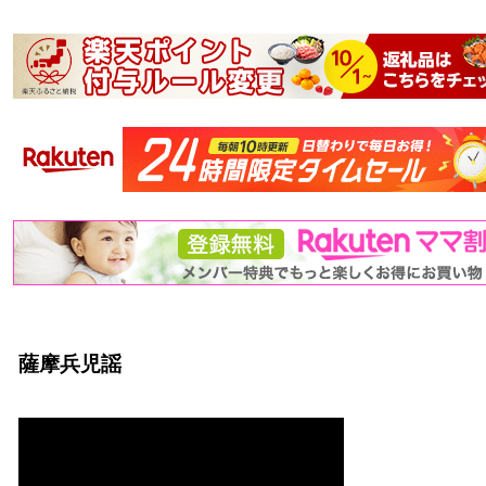
薩摩兵児謡