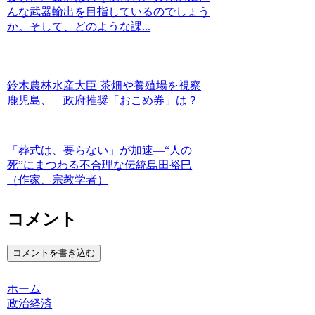
んな武器輸出を目指しているのでしょう
か。そして、どのような課...
鈴木農林水産大臣 茶畑や養殖場を視察
鹿児島、 政府推奨「おこめ券」は？
「葬式は、要らない」が加速―“人の
死”にまつわる不合理な伝統島田裕巳
（作家、宗教学者）
コメント
コメントを書き込む
ホーム
政治経済