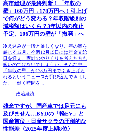
高市総理が最終判断！「年収の
壁」160万円→178万円へ！引上げ
で何がどう変わる？年収階級別の
減税額はいくら？3年以内の廃止
予定、106万円の壁が「撤廃」へ
冷え込みが一段と厳しくなり、年の瀬を
感じる12月。今週12月15日には年金支給
日を迎え、家計のやりくりを考えた方も
多いのではないでしょうか。そんな中、
「年収の壁」が178万円まで引き上げら
れるというニュースが飛び込んできまし
た。「働く時間を...
政治経済
残念ですが、国産車では足元にも
及びません…BYDの「軽EV」と
国産首位・日産サクラの圧倒的な
性能差〈2025年度上期8位〉