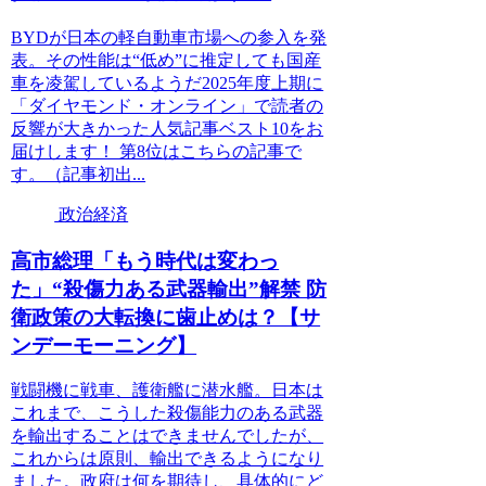
BYDが日本の軽自動車市場への参入を発
表。その性能は“低め”に推定しても国産
車を凌駕しているようだ2025年度上期に
「ダイヤモンド・オンライン」で読者の
反響が大きかった人気記事ベスト10をお
届けします！ 第8位はこちらの記事で
す。（記事初出...
政治経済
高市総理「もう時代は変わっ
た」“殺傷力ある武器輸出”解禁 防
衛政策の大転換に歯止めは？【サ
ンデーモーニング】
戦闘機に戦車、護衛艦に潜水艦。日本は
これまで、こうした殺傷能力のある武器
を輸出することはできませんでしたが、
これからは原則、輸出できるようになり
ました。政府は何を期待し、具体的にど