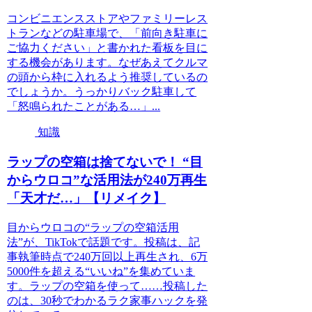
コンビニエンスストアやファミリーレス
トランなどの駐車場で、「前向き駐車に
ご協力ください」と書かれた看板を目に
する機会があります。なぜあえてクルマ
の頭から枠に入れるよう推奨しているの
でしょうか。うっかりバック駐車して
「怒鳴られたことがある…」...
知識
ラップの空箱は捨てないで！ “目
からウロコ”な活用法が240万再生
「天才だ…」【リメイク】
目からウロコの“ラップの空箱活用
法”が、TikTokで話題です。投稿は、記
事執筆時点で240万回以上再生され、6万
5000件を超える“いいね”を集めていま
す。ラップの空箱を使って……投稿した
のは、30秒でわかるラク家事ハックを発