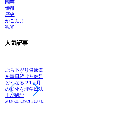
園芸
焼酎
歴史
かごんま
観光
人気記事
ぶら下がり健康器
を毎日続けた結果
どうなる？1ヶ月
ヨーグルトを毎日
日本に神社はいく
腎
の変化を理学療法
食べたら体はどう
つある？全国8万
「
士が解説
変わる？管理栄養
社の統計と神社本
状
2026.03.29
2026.03.29
士が教える効果と
庁・宗教法人の仕
か
2026
正しい食べ方
組みを解説【神社
2026.03.04
2026.03.04
の話】
2026.02.13