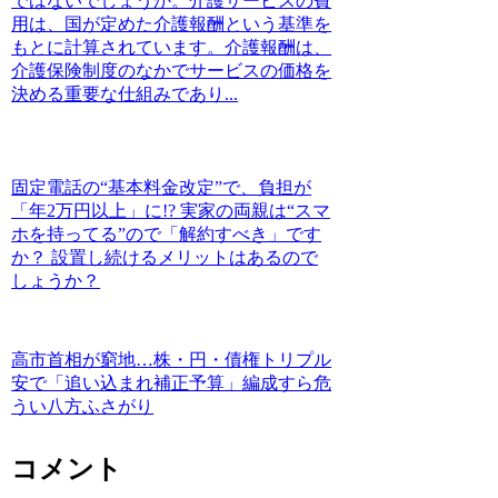
ではないでしょうか。介護サービスの費
用は、国が定めた介護報酬という基準を
もとに計算されています。介護報酬は、
介護保険制度のなかでサービスの価格を
決める重要な仕組みであり...
固定電話の“基本料金改定”で、負担が
「年2万円以上」に!? 実家の両親は“スマ
ホを持ってる”ので「解約すべき」です
か？ 設置し続けるメリットはあるので
しょうか？
高市首相が窮地…株・円・債権トリプル
安で「追い込まれ補正予算」編成すら危
うい八方ふさがり
コメント