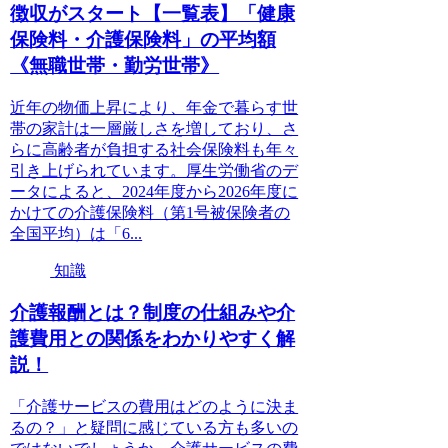
徴収がスタート【一覧表】「健康
保険料・介護保険料」の平均額
《無職世帯・勤労世帯》
近年の物価上昇により、年金で暮らす世
帯の家計は一層厳しさを増しており、さ
らに高齢者が負担する社会保険料も年々
引き上げられています。厚生労働省のデ
ータによると、2024年度から2026年度に
かけての介護保険料（第1号被保険者の
全国平均）は「6...
知識
介護報酬とは？制度の仕組みや介
護費用との関係をわかりやすく解
説！
「介護サービスの費用はどのように決ま
るの？」と疑問に感じている方も多いの