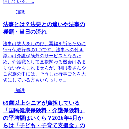
信している、...
知識
法事とは？法要との違いや法事の
種類・当日の流れ
法事は故人をしのび、冥福を祈るために
行う仏教行事の1つです。法事への付き
添いは介護保険外のサービスとなるた
め、介護職として直接関わる機会はあま
りないかもしれませんが、利用者さんや
ご家族の中には、そうした行事ごとを大
切にしている方もいらっしゃ...
知識
65歳以上シニアが負担している
「国民健康保険料・介護保険料」
の平均額はいくら？2026年4月か
らは「子ども・子育て支援金」の