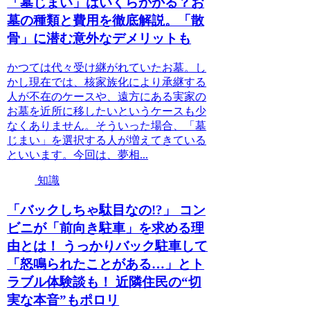
「墓じまい」はいくらかかる？お
墓の種類と費用を徹底解説。「散
骨」に潜む意外なデメリットも
かつては代々受け継がれていたお墓。し
かし現在では、核家族化により承継する
人が不在のケースや、遠方にある実家の
お墓を近所に移したいというケースも少
なくありません。そういった場合、「墓
じまい」を選択する人が増えてきている
といいます。今回は、夢相...
知識
「バックしちゃ駄目なの!?」 コン
ビニが「前向き駐車」を求める理
由とは！ うっかりバック駐車して
「怒鳴られたことがある…」とト
ラブル体験談も！ 近隣住民の“切
実な本音”もポロリ